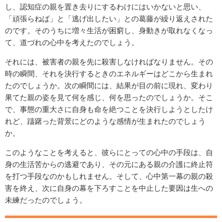
し、認知症の親を置き去りにするわけにはいかないと思い、
「頑張らねば」と「逃げ出したい」との葛藤が繰り返えされた
のです。そのうちに増々生活が困窮し、身動きが取れなくなっ
て、道づれの心中を考えたのでしょう。
それには、被害者の親を先に殺害しなければなりません。その
時の瞬間、それを決行するときのエネルギーはどこから生まれ
たのでしょうか。次の瞬間には、結果が目の前に現れ、変わり
果てた親の姿を見て何を感じ、何を思ったのでしょうか。そこ
で、事態の重大さに自身も命を絶つことを決行しようとしたけ
れど、躊躇った背景にどのような感情が生まれたのでしょう
か。
このようなことを考えると、彼らにとっての心中の手段は、自
身の生活苦からの逃避であり、その元にある親の介護に終止符
を打つ手段なのかもしれません。そして、心中第一幕の親の殺
害を終え、次に自身の幕を下ろすことを中止した要因は生への
未練だったのでしょう。