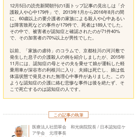
12月5日の読売新聞朝刊の1面トップ記事の見出しは「介
護殺人や心中179件」で、2013年1月から2016年8月の間
に、60歳以上の要介護者の家族による殺人や心中あるい
は障害致死などの事件が179件で、死者は189人でした。
その中で、被害者が認知症と確認されたのが71件40%
で、その加害者の70%以上が男性でした。
以前、「家族の虐待」のコラムで、京都桂川の河川敷で
発生した息子の介護殺人の例を紹介しましたが、2015年
11月には、認知症の母とその夫を乗せて娘が運転した軽
乗用車が深谷市の利根川に入り、夫婦は死亡し、娘は低
体温状態で発見された無理心中事件がありました。この
ような認知症の介護に絡む悲惨な事件は後を絶たず、そ
こで死亡するのは認知症の人です。
この記事の執筆
医療法人社団翠会 和光病院院長 / 日本認知症ケ
ア学会 元理事長