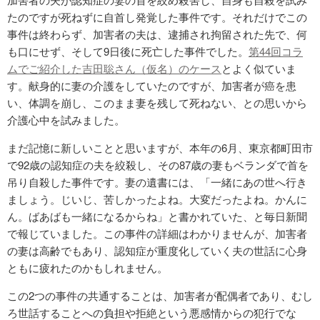
たのですが死ねずに自首し発覚した事件です。それだけでこの
事件は終わらず、加害者の夫は、逮捕され拘留された先で、何
も口にせず、そして9日後に死亡した事件でした。
第44回コラ
ムでご紹介した吉田聡さん（仮名）のケース
とよく似ていま
す。献身的に妻の介護をしていたのですが、加害者が癌を患
い、体調を崩し、このまま妻を残して死ねない、との思いから
介護心中を試みました。
まだ記憶に新しいことと思いますが、本年の6月、東京都町田市
で92歳の認知症の夫を絞殺し、その87歳の妻もベランダで首を
吊り自殺した事件です。妻の遺書には、「一緒にあの世へ行き
ましょう。じいじ、苦しかったよね。大変だったよね。かんに
ん。ばあばも一緒になるからね」と書かれていた、と毎日新聞
で報じていました。この事件の詳細はわかりませんが、加害者
の妻は高齢でもあり、認知症が重度化していく夫の世話に心身
ともに疲れたのかもしれません。
この2つの事件の共通することは、加害者が配偶者であり、むし
ろ世話することへの負担や拒絶という悪感情からの犯行でな