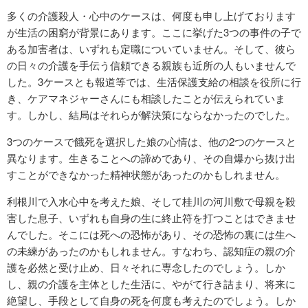
多くの介護殺人・心中のケースは、何度も申し上げております
が生活の困窮が背景にあります。ここに挙げた3つの事件の子で
ある加害者は、いずれも定職についていません。そして、彼ら
の日々の介護を手伝う信頼できる親族も近所の人もいませんで
した。3ケースとも報道等では、生活保護支給の相談を役所に行
き、ケアマネジャーさんにも相談したことが伝えられていま
す。しかし、結局はそれらが解決策にならなかったのでした。
3つのケースで餓死を選択した娘の心情は、他の2つのケースと
異なります。生きることへの諦めであり、その自爆から抜け出
すことができなかった精神状態があったのかもしれません。
利根川で入水心中を考えた娘、そして桂川の河川敷で母親を殺
害した息子、いずれも自身の生に終止符を打つことはできませ
んでした。そこには死への恐怖があり、その恐怖の裏には生へ
の未練があったのかもしれません。すなわち、認知症の親の介
護を必然と受け止め、日々それに専念したのでしょう。しか
し、親の介護を主体とした生活に、やがて行き詰まり、将来に
絶望し、手段として自身の死を何度も考えたのでしょう。しか