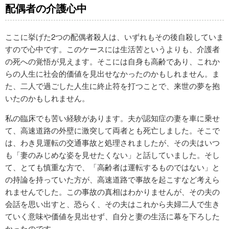
配偶者の介護心中
ここに挙げた2つの配偶者殺人は、いずれもその後自殺していま
すので心中です。このケースには生活苦というよりも、介護者
の死への覚悟が見えます。そこには自身も高齢であり、これか
らの人生に社会的価値を見出せなかったのかもしれません。ま
た、二人で過ごした人生に終止符を打つことで、来世の夢を抱
いたのかもしれません。
私の臨床でも苦い経験があります。夫が認知症の妻を車に乗せ
て、高速道路の外壁に激突して両者とも死亡しました。そこで
は、わき見運転の交通事故と処理されましたが、その夫はいつ
も「妻のみじめな姿を見せたくない」と話していました。そし
て、とても慎重な方で、「高齢者は運転するものではない」と
の持論を持っていた方が、高速道路で事故を起こすなど考えら
れませんでした。この事故の真相はわかりませんが、その夫の
会話を思い出すと、恐らく、その夫はこれから夫婦二人で生き
ていく意味や価値を見出せず、自分と妻の生活に幕を下ろした
かったのです。