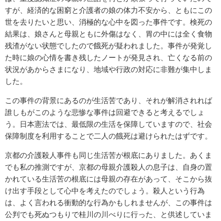
すが、経済的な困窮と介護者の娘の体力不安から、ともにこの
世を去りたいと思い、消極的な心中を図った事件です。検死の
結果は、娘さんと母親ともに外傷はなく、胃の中には全く食物
残渣がない状態でしたので餓死が疑われました。事件が発覚し
た時に娘の心情を書き残したノートが発見され、亡くなる前の
状況があからさまになり、地域や行政の対応に非難が集中しま
した。
この事件の背景にあるのが生活苦であり、それが解消されれば
誰しもがこのような悲惨な事件は回避できると考えるでしょ
う。日本憲法では、最低限の生活を保障していますので、社会
保障制度を利用することで二人の餓死は避けられたはずです。
京都の介護殺人事件も同じ生活苦が根底にありました。あくま
でも私の推測ですが、京都の母親介護殺人の息子は、自身の置
かれている生活苦の根底には母親の存在があって、そこから抜
け出す手段として心中を考えたのでしょう。殺人という行為
は、よく言われる衝動的な行為かもしれませんが、この事件は
公判でも死ぬつもりで桂川の川べりに行った、と供述していま