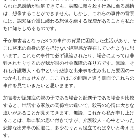
られた悪感情が理解できても、実際に親を殺す行為に至る感情
は、想像することができません。しかし、これらの事件の背景
には、認知症介護に纏わる想像を絶する深層があることを私た
ちに知らしめるものです。
子が加害者となった3つの事件の背景に困窮した生活があり、そ
こに将来の自身の姿を描けない絶望感が存在していたように思
います。これらの事件で必ず議論されたり、場合によっては非
難されたりするのが我が国の社会保障の在り方です。無論、そ
れも介護殺人・心中という悲惨な出来事を生み出した要因の一
つかもしれませんが、ここではこの問題と違う側面でこれらの
事件を見ていきたいと思いまます。
加害者が認知症の親の子である場合と配偶子である場合を比較
すると、世話する家族の関係性の違いで、殺害の心情に大きな
違いがあることが見えてきます。無論、これから私が申し上げ
ることは、単に私の思い付きですが、介護殺人・心中といった
悲惨な出来事の回避に、多少なりとも役立てれば幸いと考えま
す。