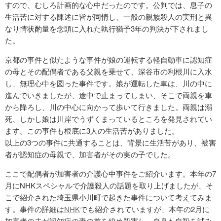
すので、むしろ計画的な心中だったのです。公判では、息子の
生活苦に対する陳述に皆が同情し、一般の親族殺人の実刑と異
なり情状酌量を念頭に入れた執行猶予3年の判決が下されまし
た。
京都の事件と似たような事件が娘の運転する軽自動車に認知症
の母とその配偶者である父親を乗せて、深谷市の利根川に入水
し、無理心中を図った事件です。娘が運転した車は、川の中に
進んでいきましたが、途中で止まってしまい、そこで両親を車
から降ろし、川の中心に向かって歩いて行きました。両親は溺
死、しかし娘は川岸でうずくまっているところを発見されてい
ます。この事件も根底に3人の生活苦がありました。
以上の3つの事件に共通することは、背景に生活苦があり、被害
者が認知症の母親で、加害者がその実の子でした。
ここで配偶者が加害者の介護心中事件をご紹介います。本年の7
月にNHKスペシャルで介護殺人の話題を取り上げましたが、そ
こで紹介された埼玉県小川町で起きた事件について考えてみま
す。事件の詳細は
NHK
でも紹介されていますが、本年の2月に
加害者の夫が認知症の妻の首を絞め殺害し、自身も自殺を試み