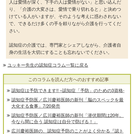
人は愛情が深く、下手の人は愛情がない」と思い込んだ
り、「介護の大変さは、愛情で乗り切れると」と決めつ
けている人がいますが、そのような考えに惑わされない
で、できるだけ多くの手を頼りながら介護を行ってくだ
さい。
認知症の介護では、専門家とシェアしながら、介護者自
身の生活を大切にすることも忘れないでください。
ユッキー先生の認知症コラム一覧に戻る
このコラムを読んだ方へのおすすめ記事
認知症は予防できます!! –認知症「予防」のための3資格-
認知症予防医／広川慶裕医師の新刊「脳のスペックを最
大化する食事」7/20発売
認知症予防医／広川慶裕医師の新刊「潜伏期間は20年。
今なら間に合う 認知症は自分で防げる！」
広川慶裕医師の、認知症予防のことがよく分かる『認ト