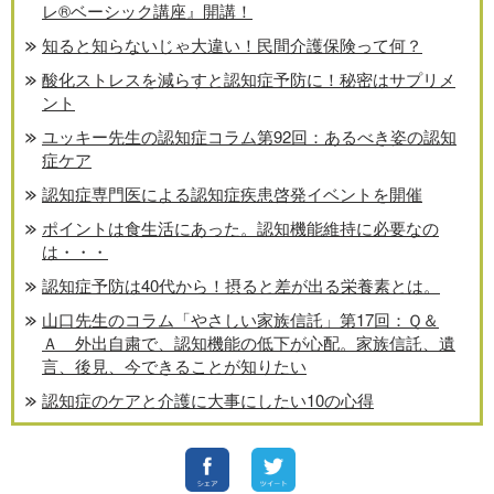
レ®️ベーシック講座』開講！
知ると知らないじゃ大違い！民間介護保険って何？
酸化ストレスを減らすと認知症予防に！秘密はサプリメ
ント
ユッキー先生の認知症コラム第92回：あるべき姿の認知
症ケア
認知症専門医による認知症疾患啓発イベントを開催
ポイントは食生活にあった。認知機能維持に必要なの
は・・・
認知症予防は40代から！摂ると差が出る栄養素とは。
山口先生のコラム「やさしい家族信託」第17回：Ｑ＆
Ａ 外出自粛で、認知機能の低下が心配。家族信託、遺
言、後見、今できることが知りたい
認知症のケアと介護に大事にしたい10の心得