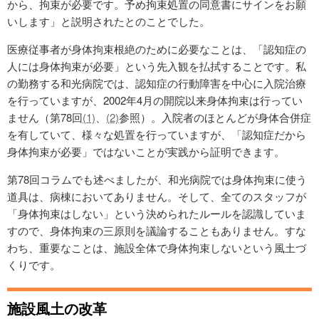
から、拘束が必要です。予め拘束処置の同意書にサインをお願
いします」と説明されたとのことでした。
医療従事者が身体拘束根絶のために必要なことは、「認知症の
人には身体拘束が必要」という先入観を払拭することです。私
の勤務する和光病院では、認知症の行動障害を中心に入院治療
を行っていますが、2002年4月の開院以来身体拘束は行ってい
ません（第78回
(1)
、
(2)
参照）。入院者のほとんどが身体合併症
を有していて、様々な処置を行っていますが、「認知症だから
身体拘束が必要」ではないことが実践から証明できます。
第78回コラムでも述べましたが、和光病院では身体拘束に使う
道具は、病棟においてありません。そして、全てのスタッフが
「身体拘束はしない」という決められたルールを認識していま
すので、身体拘束の三原則を議論することもありません。すな
わち、重要なことは、施設全体で身体拘束しないという風土づ
くりです。
施設風土の改革