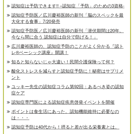
認知症は予防できます!! –認知症「予防」のための3資格-
認知症予防医／広川慶裕医師の新刊「脳のスペックを最
大化する食事」7/20発売
認知症予防医／広川慶裕医師の新刊「潜伏期間は20年。
今なら間に合う 認知症は自分で防げる！」
広川慶裕医師の、認知症予防のことがよく分かる『認ト
レ®️ベーシック講座』開講！
知ると知らないじゃ大違い！民間介護保険って何？
酸化ストレスを減らすと認知症予防に！秘密はサプリメ
ント
ユッキー先生の認知症コラム第92回：あるべき姿の認知
症ケア
認知症専門医による認知症疾患啓発イベントを開催
ポイントは食生活にあった。認知機能維持に必要なの
は・・・
認知症予防は40代から！摂ると差が出る栄養素とは。