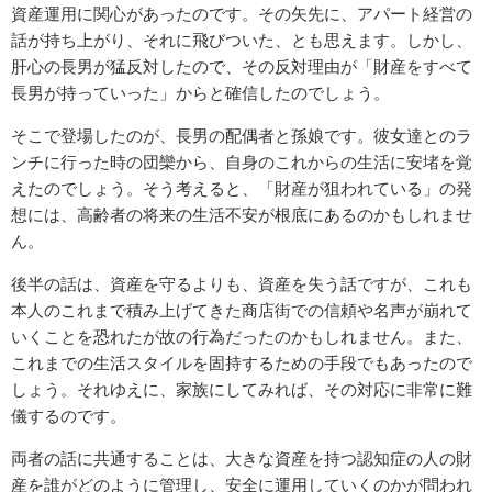
資産運用に関心があったのです。その矢先に、アパート経営の
話が持ち上がり、それに飛びついた、とも思えます。しかし、
肝心の長男が猛反対したので、その反対理由が「財産をすべて
長男が持っていった」からと確信したのでしょう。
そこで登場したのが、長男の配偶者と孫娘です。彼女達とのラ
ンチに行った時の団欒から、自身のこれからの生活に安堵を覚
えたのでしょう。そう考えると、「財産が狙われている」の発
想には、高齢者の将来の生活不安が根底にあるのかもしれませ
ん。
後半の話は、資産を守るよりも、資産を失う話ですが、これも
本人のこれまで積み上げてきた商店街での信頼や名声が崩れて
いくことを恐れたが故の行為だったのかもしれません。また、
これまでの生活スタイルを固持するための手段でもあったので
しょう。それゆえに、家族にしてみれば、その対応に非常に難
儀するのです。
両者の話に共通することは、大きな資産を持つ認知症の人の財
産を誰がどのように管理し、安全に運用していくのかが問われ