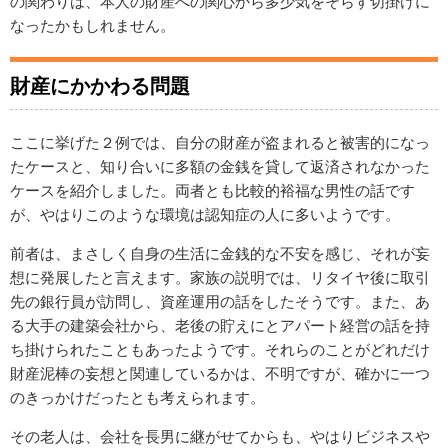
の関わりは、本人の財産への関心から多少気をそらす切掛けに
なったかもしれません。
財産にかかわる問題
ここに挙げた２例では、自分の財産が盗まれると被害的になっ
たケースと、知り合いに多額の金銭を貸して返済されなかった
ケースを紹介しました。両者とも比較的裕福な男性の話です
が、やはりこのような環境は認知症の人に多いようです。
前者は、まさしく自身の生活に金銭的な不安を感じ、それが妄
想に発展したと言えます。家族の説明では、リタイヤ後に取引
先の銀行員が訪問し、資産運用の話をしたそうです。また、あ
る大手の建築会社から、老後の貯えにとアパート経営の話を持
ち掛けられたこともあったようです。それらのことがどれだけ
財産泥棒の妄想と関連しているかは、不明ですが、確かに一つ
のきっかけだったとも考えられます。
その老人は、会社を長男に継がせてからも、やはりビジネスや