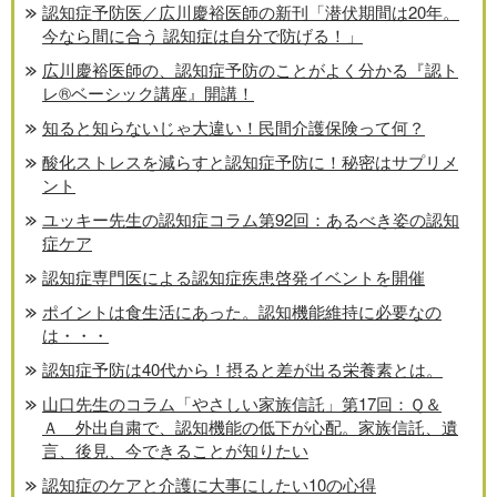
認知症予防医／広川慶裕医師の新刊「潜伏期間は20年。
今なら間に合う 認知症は自分で防げる！」
広川慶裕医師の、認知症予防のことがよく分かる『認ト
レ®️ベーシック講座』開講！
知ると知らないじゃ大違い！民間介護保険って何？
酸化ストレスを減らすと認知症予防に！秘密はサプリメ
ント
ユッキー先生の認知症コラム第92回：あるべき姿の認知
症ケア
認知症専門医による認知症疾患啓発イベントを開催
ポイントは食生活にあった。認知機能維持に必要なの
は・・・
認知症予防は40代から！摂ると差が出る栄養素とは。
山口先生のコラム「やさしい家族信託」第17回：Ｑ＆
Ａ 外出自粛で、認知機能の低下が心配。家族信託、遺
言、後見、今できることが知りたい
認知症のケアと介護に大事にしたい10の心得