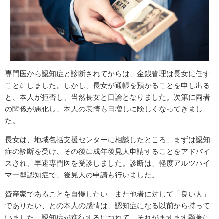
専門医から認知症と診断されてからは、金銭管理は長女に任す
ことにしました。しかし、長女が通帳を預かることを申し出る
と、本人が拒否し、当然長女と口論となりました。次第に両者
の関係が悪化し、本人の表情も日増しに険しくなってきまし
た。
長女は、地域包括支援センターに相談したところ、まずは認知
症の診断を受け、その後に成年後見人申請することをアドバイ
スされ、早速専門医を受診しました。診断は、軽度アルツハイ
マー型認知症で、後見人の申請も行いました。
資産家であることを自慢したい、また他者に対して「良い人」
でありたい、との本人の感情は、認知症になる以前から持って
いました。認知症が進行するにつれて、それがますます顕著に