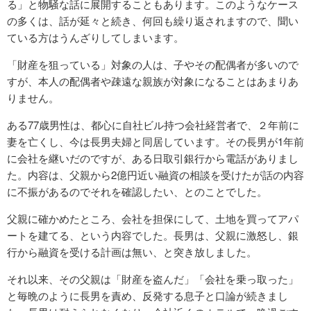
る」と物騒な話に展開することもあります。このようなケース
の多くは、話が延々と続き、何回も繰り返されますので、聞い
ている方はうんざりしてしまいます。
「財産を狙っている」対象の人は、子やその配偶者が多いので
すが、本人の配偶者や疎遠な親族が対象になることはあまりあ
りません。
ある77歳男性は、都心に自社ビル持つ会社経営者で、２年前に
妻を亡くし、今は長男夫婦と同居しています。その長男が1年前
に会社を継いだのですが、ある日取引銀行から電話がありまし
た。内容は、父親から2億円近い融資の相談を受けたが話の内容
に不振があるのでそれを確認したい、とのことでした。
父親に確かめたところ、会社を担保にして、土地を買ってアパ
ートを建てる、という内容でした。長男は、父親に激怒し、銀
行から融資を受ける計画は無い、と突き放しました。
それ以来、その父親は「財産を盗んだ」「会社を乗っ取った」
と毎晩のように長男を責め、反発する息子と口論が続きまし