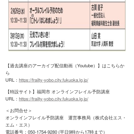
【過去講座のアーカイブ配信動画（Youtube）】はこちらか
ら
URL：
https://frailty-yobo.city.fukuoka.lg.jp/
【特設サイト】福岡市 オンラインフレイル予防講座
URL：
https://frailty-yobo.city.fukuoka.lg.jp/
＜お問合せ＞
オンラインフレイル予防講座 運営事務局（株式会社エス・
エム・エス）
電話番号：050-1754-9280 (平日9時から17時まで）