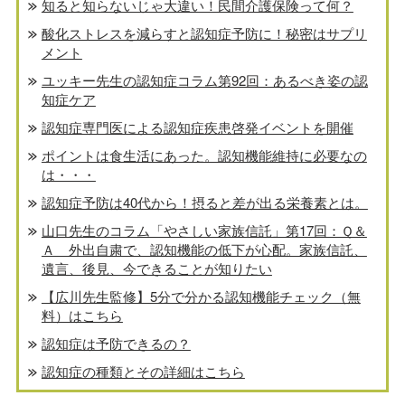
知ると知らないじゃ大違い！民間介護保険って何？
酸化ストレスを減らすと認知症予防に！秘密はサプリ
メント
ユッキー先生の認知症コラム第92回：あるべき姿の認
知症ケア
認知症専門医による認知症疾患啓発イベントを開催
ポイントは食生活にあった。認知機能維持に必要なの
は・・・
認知症予防は40代から！摂ると差が出る栄養素とは。
山口先生のコラム「やさしい家族信託」第17回：Ｑ＆
Ａ 外出自粛で、認知機能の低下が心配。家族信託、
遺言、後見、今できることが知りたい
【広川先生監修】5分で分かる認知機能チェック（無
料）はこちら
認知症は予防できるの？
認知症の種類とその詳細はこちら