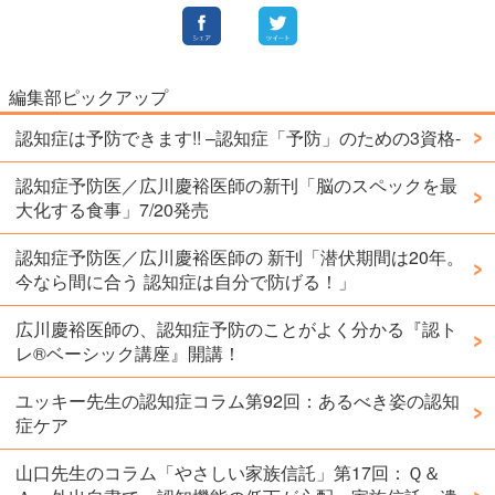
編集部ピックアップ
認知症は予防できます!! –認知症「予防」のための3資格-
認知症予防医／広川慶裕医師の新刊「脳のスペックを最
大化する食事」7/20発売
認知症予防医／広川慶裕医師の 新刊「潜伏期間は20年。
今なら間に合う 認知症は自分で防げる！」
広川慶裕医師の、認知症予防のことがよく分かる『認ト
レ®️ベーシック講座』開講！
ユッキー先生の認知症コラム第92回：あるべき姿の認知
症ケア
山口先生のコラム「やさしい家族信託」第17回：Ｑ＆