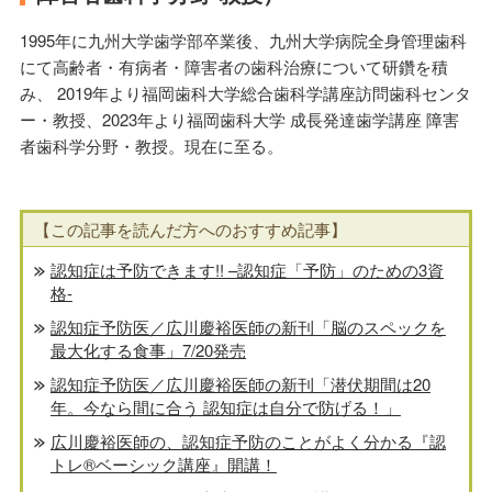
1995年に九州大学歯学部卒業後、九州大学病院全身管理歯科
にて高齢者・有病者・障害者の歯科治療について研鑽を積
み、 2019年より福岡歯科大学総合歯科学講座訪問歯科センタ
ー・教授、2023年より福岡歯科大学 成長発達歯学講座 障害
者歯科学分野・教授。現在に至る。
【この記事を読んだ方へのおすすめ記事】
認知症は予防できます!! –認知症「予防」のための3資
格-
認知症予防医／広川慶裕医師の新刊「脳のスペックを
最大化する食事」7/20発売
認知症予防医／広川慶裕医師の新刊「潜伏期間は20
年。今なら間に合う 認知症は自分で防げる！」
広川慶裕医師の、認知症予防のことがよく分かる『認
トレ®️ベーシック講座』開講！