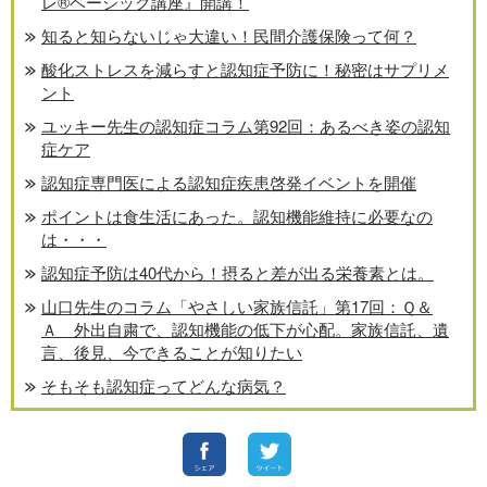
レ®️ベーシック講座』開講！
知ると知らないじゃ大違い！民間介護保険って何？
酸化ストレスを減らすと認知症予防に！秘密はサプリメ
ント
ユッキー先生の認知症コラム第92回：あるべき姿の認知
症ケア
認知症専門医による認知症疾患啓発イベントを開催
ポイントは食生活にあった。認知機能維持に必要なの
は・・・
認知症予防は40代から！摂ると差が出る栄養素とは。
山口先生のコラム「やさしい家族信託」第17回：Ｑ＆
Ａ 外出自粛で、認知機能の低下が心配。家族信託、遺
言、後見、今できることが知りたい
そもそも認知症ってどんな病気？