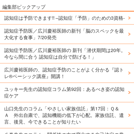
編集部ピックアップ
認知症は予防できます!! –認知症「予防」のための3資格-
認知症予防医／広川慶裕医師の新刊「脳のスペックを最
大化する食事」7/20発売
認知症予防医／広川慶裕医師の 新刊「潜伏期間は20年。
今なら間に合う 認知症は自分で防げる！」
広川慶裕医師の、認知症予防のことがよく分かる『認ト
レ®️ベーシック講座』開講！
ユッキー先生の認知症コラム第92回：あるべき姿の認知
症ケア
山口先生のコラム「やさしい家族信託」第17回：Ｑ＆
Ａ 外出自粛で、認知機能の低下が心配。家族信託、遺
言、後見、今できることが知りたい