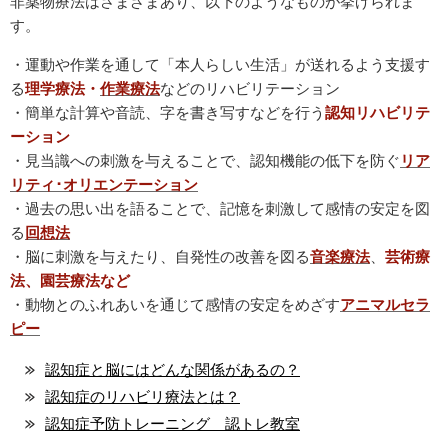
非薬物療法はさまざまあり、以下のようなものが挙げられま
す。
・運動や作業を通して「本人らしい生活」が送れるよう支援す
る
理学療法・
作業療法
などのリハビリテーション
・簡単な計算や音読、字を書き写すなどを行う
認知リハビリテ
ーション
・見当識への刺激を与えることで、認知機能の低下を防ぐ
リア
リティ･オリエンテーション
・過去の思い出を語ることで、記憶を刺激して感情の安定を図
る
回想法
・脳に刺激を与えたり、自発性の改善を図る
音楽療法
、
芸術療
法、園芸療法など
・動物とのふれあいを通じて感情の安定をめざす
アニマルセラ
ピー
認知症と脳にはどんな関係があるの？
認知症のリハビリ療法とは？
認知症予防トレーニング 認トレ教室