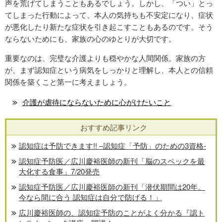
声を荒げてしまうこともあるでしょう。しかし、「つい」とっ
てしまった行動によって、本人の気持ちも不安定になり、症状
が悪化したり新たな症状を引き起こすこともあるのです。そう
ならないためにも、家族の心のゆとりが大切です。
重要なのは、完璧な介護よりも穏やかな人間関係。家族の方
が、まず認知症という病気をしっかりと理解し、本人との信頼
関係を築くこと第一に考えましょう。
介護が虐待にならないために心がけたいこと
おすすめ記事リンク
認知症は予防できます!! –認知症「予防」のための3資格-
認知症予防医／広川慶裕医師の新刊「脳のスペックを最
大化する食事」7/20発売
認知症予防医／広川慶裕医師の新刊「潜伏期間は20年。
今なら間に合う 認知症は自分で防げる！」
広川慶裕医師の、認知症予防のことがよく分かる『認ト