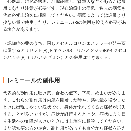
・心疾患、消化器疾患、肝機能障害、腎障害などがある方は服
用にあたり注意が必要です。現在治療中の病気、過去の病気も
含め必ず主治医に相談してください。病気によっては通常より
少ない量で使用したり、レミニール
の使用を控える必要があ
(R)
る場合があります。
・認知症の薬のうち、同じアセチルコリンエステラーゼ阻害薬
に属するアリセプト
(ドネペジル)、リバスタッチ
/イクセロ
(R)
(R)
ンパッチ
（リバスチグミン）との併用はできません。
(R)
レミニールの副作用
代表的な副作用に吐き気、食欲の低下、下痢、めまいがありま
す。これらの副作用は内服を開始した時や、薬の量を増やした
ときに出現しやすい症状です。身体が慣れてくると症状が消失
することが多いですが、症状が継続するときや、症状により日
常生活への支障が大きいときには主治医に相談してください。
また認知症の方の場合、副作用があっても自分から症状を訴え