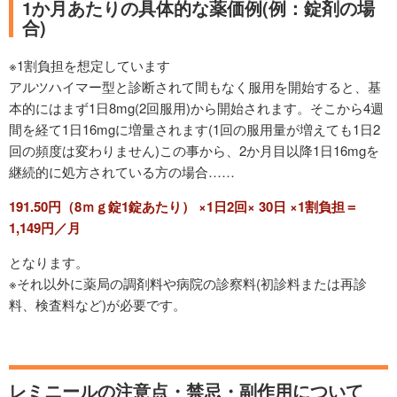
1か月あたりの具体的な薬価例(例：錠剤の場
合)
※1割負担を想定しています
アルツハイマー型と診断されて間もなく服用を開始すると、基
本的にはまず1日8mg(2回服用)から開始されます。そこから4週
間を経て1日16mgに増量されます(1回の服用量が増えても1日2
回の頻度は変わりません)この事から、2か月目以降1日16mgを
継続的に処方されている方の場合……
191.50円（8ｍｇ錠1錠あたり） ×1日2回× 30日 ×1割負担＝
1,149円／月
となります。
※それ以外に薬局の調剤料や病院の診察料(初診料または再診
料、検査料など)が必要です。
レミニールの注意点・禁忌・副作用について