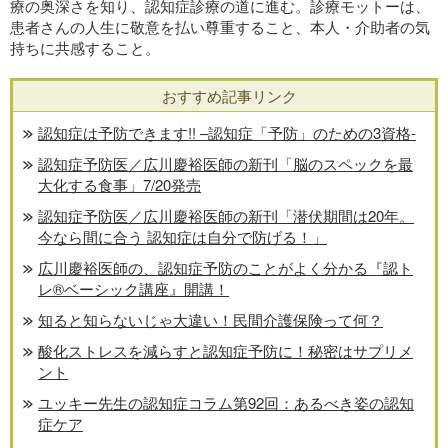
療の奥深さを知り、認知症診療の道に進む。診療モットーは、
患者さんの人生に敬意を払い尊重すること、本人・介助者の気
持ちに共感すること。
おすすめ記事リンク
認知症は予防できます!! –認知症「予防」のための3資格-
認知症予防医／広川慶裕医師の新刊「脳のスペックを最
大化する食事」7/20発売
認知症予防医／広川慶裕医師の新刊「潜伏期間は20年。
今なら間に合う 認知症は自分で防げる！」
広川慶裕医師の、認知症予防のことがよく分かる『認ト
レ®️ベーシック講座』開講！
知ると知らないじゃ大違い！民間介護保険って何？
酸化ストレスを減らすと認知症予防に！秘密はサプリメ
ント
ユッキー先生の認知症コラム第92回：あるべき姿の認知
症ケア