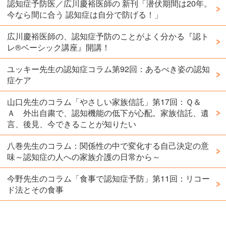
認知症予防医／広川慶裕医師の 新刊「潜伏期間は20年。
今なら間に合う 認知症は自分で防げる！」
広川慶裕医師の、認知症予防のことがよく分かる『認ト
レ®️ベーシック講座』開講！
ユッキー先生の認知症コラム第92回：あるべき姿の認知
症ケア
山口先生のコラム「やさしい家族信託」第17回：Ｑ＆
Ａ 外出自粛で、認知機能の低下が心配。家族信託、遺
言、後見、今できることが知りたい
八巻先生のコラム：関係性の中で変化する自己決定の意
味～認知症の人への家族介護の日常から～
今野先生のコラム「食事で認知症予防」第11回：リコー
ド法とその食事