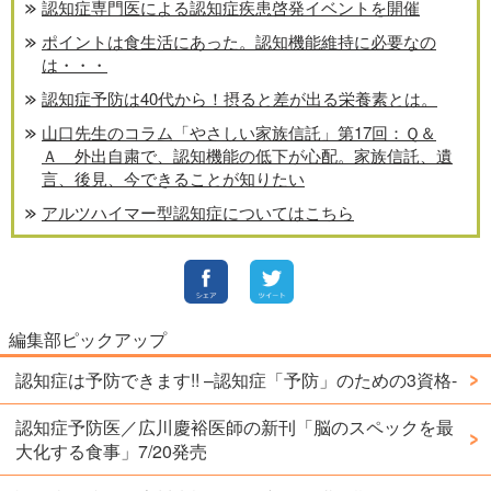
認知症専門医による認知症疾患啓発イベントを開催
ポイントは食生活にあった。認知機能維持に必要なの
は・・・
認知症予防は40代から！摂ると差が出る栄養素とは。
山口先生のコラム「やさしい家族信託」第17回：Ｑ＆
Ａ 外出自粛で、認知機能の低下が心配。家族信託、遺
言、後見、今できることが知りたい
アルツハイマー型認知症についてはこちら
編集部ピックアップ
認知症は予防できます!! –認知症「予防」のための3資格-
認知症予防医／広川慶裕医師の新刊「脳のスペックを最
大化する食事」7/20発売