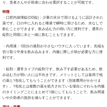
り、患者さんや介助者に合わせ選択することが可能です。
特徴
・口腔内崩壊錠(OD錠)：少量の水分で溶けるように設計された
薬です。口の中に入れると唾液で瞬時に溶けるため、水なしで
飲むことができます。飲み込む力の弱い方に便利です。通常の
錠剤と同様に水と一緒に飲むこともできます。
・内用液：1回分の液剤が小さなパウチに入っています。先端を
切り取り中身を飲み込みます。内服に際し介助が必要な方に便
利です。
・錠剤：通常タイプの錠剤です。飲み下す必要があるため、飲
み込む力が弱い人には不向きです。メリットとしては薬局で他
の薬と1包化してもらうことができます（別途費用がかかりま
す）。1包化とは複数の薬を処方されている場合にそれらを内服
のタイミングごとにまとめて1袋にしてもらうことで、飲み間違
いや介助者の負担を減らすことができます。
用法・容量