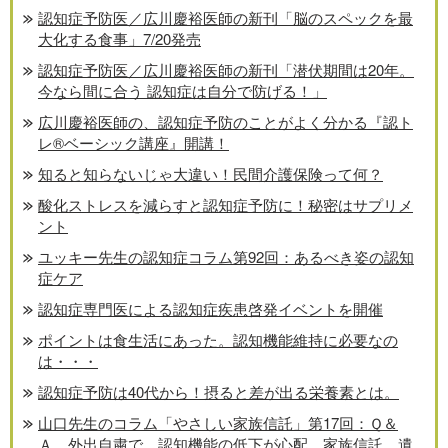
認知症予防医／広川慶裕医師の新刊「脳のスペックを最
大化する食事」7/20発売
認知症予防医／広川慶裕医師の新刊「潜伏期間は20年。
今なら間に合う 認知症は自分で防げる！」
広川慶裕医師の、認知症予防のことがよく分かる『認ト
レ®️ベーシック講座』開講！
知ると知らないじゃ大違い！民間介護保険って何？
酸化ストレスを減らすと認知症予防に！秘密はサプリメ
ント
ユッキー先生の認知症コラム第92回：あるべき姿の認知
症ケア
認知症専門医による認知症疾患啓発イベントを開催
ポイントは食生活にあった。認知機能維持に必要なの
は・・・
認知症予防は40代から！摂ると差が出る栄養素とは。
山口先生のコラム「やさしい家族信託」第17回：Ｑ＆
Ａ 外出自粛で、認知機能の低下が心配。家族信託、遺