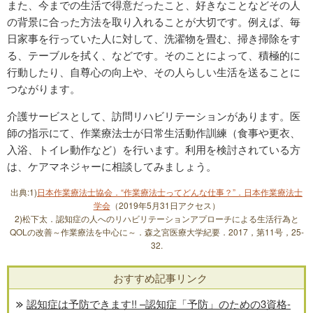
また、今までの生活で得意だったこと、好きなことなどその人
の背景に合った方法を取り入れることが大切です。例えば、毎
日家事を行っていた人に対して、洗濯物を畳む、掃き掃除をす
る、テーブルを拭く、などです。そのことによって、積極的に
行動したり、自尊心の向上や、その人らしい生活を送ることに
つながります。
介護サービスとして、訪問リハビリテーションがあります。医
師の指示にて、作業療法士が日常生活動作訓練（食事や更衣、
入浴、トイレ動作など）を行います。利用を検討されている方
は、ケアマネジャーに相談してみましょう。
出典:1)
日本作業療法士協会．“作業療法士ってどんな仕事？”．日本作業療法士
学会
（2019年5月31日アクセス）
2)松下太．認知症の人へのリハビリテーションアプローチによる生活行為と
QOLの改善～作業療法を中心に～．森之宮医療大学紀要．2017，第11号，25-
32.
おすすめ記事リンク
認知症は予防できます!! –認知症「予防」のための3資格-