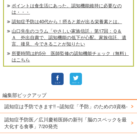
ポイントは食生活にあった。認知機能維持に必要なの
は・・・
認知症予防は40代から！摂ると差が出る栄養素とは。
山口先生のコラム「やさしい家族信託」第17回：Ｑ＆
Ａ 外出自粛で、認知機能の低下が心配。家族信託、遺
言、後見、今できることが知りたい
所要時間は約5分 医師監修の認知機能チェック（無料）
はこちら
編集部ピックアップ
認知症は予防できます!! –認知症「予防」のための3資格-
認知症予防医／広川慶裕医師の新刊「脳のスペックを最
大化する食事」7/20発売