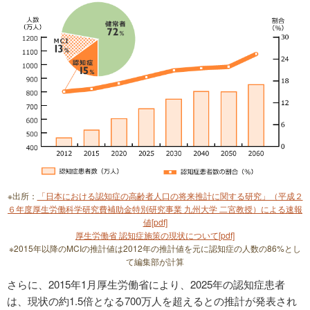
※出所：
「日本における認知症の高齢者人口の将来推計に関する研究」（平成２
６年度厚生労働科学研究費補助金特別研究事業 九州大学 二宮教授）による速報
値[pdf]
厚生労働省 認知症施策の現状について[pdf]
※2015年以降のMCIの推計値は2012年の推計値を元に認知症の人数の86%とし
て編集部が計算
さらに、2015年1月厚生労働省により、2025年の認知症患者
は、現状の約1.5倍となる700万人を超えるとの推計が発表され