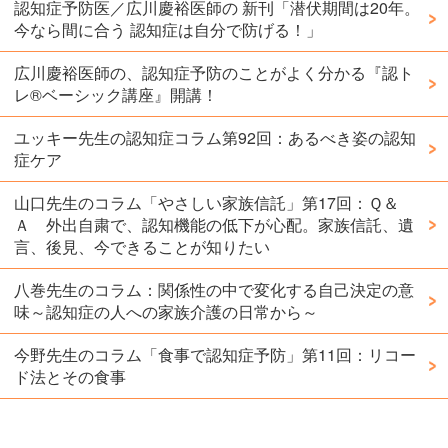
認知症予防医／広川慶裕医師の 新刊「潜伏期間は20年。
今なら間に合う 認知症は自分で防げる！」
広川慶裕医師の、認知症予防のことがよく分かる『認ト
レ®️ベーシック講座』開講！
ユッキー先生の認知症コラム第92回：あるべき姿の認知
症ケア
山口先生のコラム「やさしい家族信託」第17回：Ｑ＆
Ａ 外出自粛で、認知機能の低下が心配。家族信託、遺
言、後見、今できることが知りたい
八巻先生のコラム：関係性の中で変化する自己決定の意
味～認知症の人への家族介護の日常から～
今野先生のコラム「食事で認知症予防」第11回：リコー
ド法とその食事