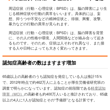
周辺症状（行動・心理症状：BPSD）は、脳の障害により生
じる精神症状や行動の異常をいいます。具体的には、妄
想、抑うつや不安などの精神症状と、徘徊、興奮、攻撃、
暴力などの行動の異常が見られます。
周辺症状（行動・心理症状：BPSD）は、脳の障害を背景
に、その人の性格や環境、人間関係などが絡み合って起き
るものです。そのため、症状は人それぞれ異なり、また接
する人や日時によっても大きく変わってきます。
認知症高齢者の数はますます増加
65歳以上の高齢者のうち認知症を発症している人は推計15％
で、2012年時点で約462万人に上ることが厚生労働省研究班の
調査で明らかになっています。認知症の前段階である
軽度認知
障害（MCI）
の高齢者も約400万人いると推計されており、65歳
以上の4人に1人が認知症とその“予備群”となる計算です。