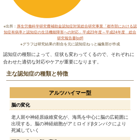
※出所：
厚生労働科学研究費補助金認知症対策総合研究事業「都市部における認
知症有病率と認知症の生活機能障害への対応」平成23年度～平成24年度 総合
研究報告書[pdf]
※グラフは研究結果の割合を元に認知症ねっと編集部が作成
認知症の種類によって、症状も変わってくるので、それぞれに
合わせた適切な対応やケアが重要になります。
主な認知症の種類と特徴
アルツハイマー型
脳の変化
老人斑や神経原線維変化が、海馬を中心に脳の広範囲に
出現する。脳の神経細胞がアミロイドβタンパクにより
死滅していく