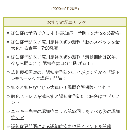
（2020年5月28日）
おすすめ記事リンク
認知症は予防できます!! –認知症「予防」のための3資格-
認知症予防医／広川慶裕医師の新刊「脳のスペックを最
大化する食事」7/20発売
認知症予防医／広川慶裕医師の新刊「潜伏期間は20年。
今なら間に合う 認知症は自分で防げる！」
広川慶裕医師の、認知症予防のことがよく分かる『認ト
レ®️ベーシック講座』開講！
知ると知らないじゃ大違い！民間介護保険って何？
酸化ストレスを減らすと認知症予防に！秘密はサプリメ
ント
ユッキー先生の認知症コラム第92回：あるべき姿の認知
症ケア
認知症専門医による認知症疾患啓発イベントを開催