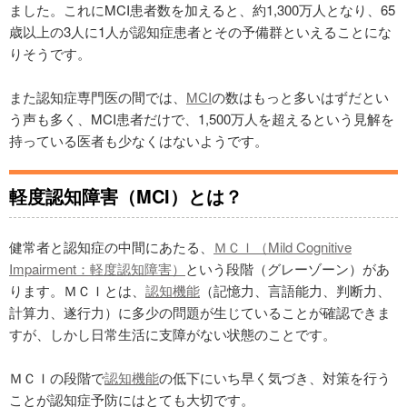
ました。これにMCI患者数を加えると、約1,300万人となり、65
歳以上の3人に1人が認知症患者とその予備群といえることにな
りそうです。
また認知症専門医の間では、
MCI
の数はもっと多いはずだとい
う声も多く、MCI患者だけで、1,500万人を超えるという見解を
持っている医者も少なくはないようです。
軽度認知障害（MCI）とは？
健常者と認知症の中間にあたる、
ＭＣＩ（Mild Cognitive
Impairment：軽度認知障害）
という段階（グレーゾーン）があ
ります。ＭＣＩとは、
認知機能
（記憶力、言語能力、判断力、
計算力、遂行力）に多少の問題が生じていることが確認できま
すが、しかし日常生活に支障がない状態のことです。
ＭＣＩの段階で
認知機能
の低下にいち早く気づき、対策を行う
ことが認知症予防にはとても大切です。