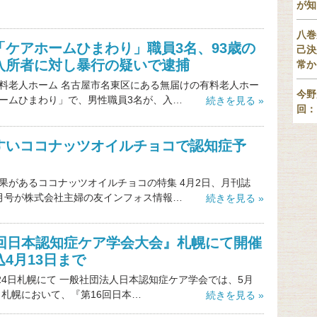
が知
八巻
「ケアホームひまわり」職員3名、93歳の
己決
入所者に対し暴行の疑いで逮捕
常か
料老人ホーム 名古屋市名東区にある無届けの有料老人ホー
今野
ームひまわり」で、男性職員3名が、入…
続きを見る »
回：
すいココナッツオイルチョコで認知症予
果があるココナッツオイルチョコの特集 4月2日、月刊誌
月号が株式会社主婦の友インフォス情報…
続きを見る »
6回日本認知症ケア学会大会』札幌にて開催
4月13日まで
・24日札幌にて 一般社団法人日本認知症ケア学会では、5月
4日札幌において、『第16回日本…
続きを見る »