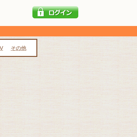
V
その他