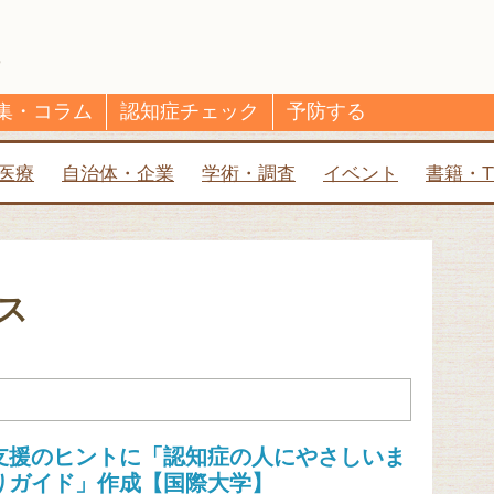
集・コラム
認知症チェック
予防する
医療
自治体・企業
学術・調査
イベント
書籍・T
ス
支援のヒントに「認知症の人にやさしいま
りガイド」作成【国際大学】