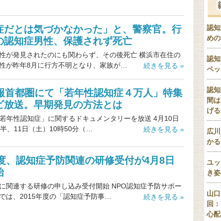
症だとは気づかなかった」と、警察官。行
認知
めの
の認知症男性、保護されず死亡
性が発見されたのにも関わらず、その後死亡 横浜市在住の
認知
性が昨年8月に行方不明となり、家族が…
続きを見る »
ペッ
認知
特報首都圏にて「若年性認知症４万人」特集
間は
ビ放送。早期発見の方法とは
げる
「若年性認知症」に関するドキュメンタリーを放送 4月10日
半、11日（土）10時50分（…
続きを見る »
広川
かる
年度、認知症予防関連の研修受付が4月8日
ユッ
始
き姿
に関連する研修の申し込み受付開始 NPO認知症予防サポー
山口
では、2015年度の「認知症予防事…
続きを見る »
回：
心配