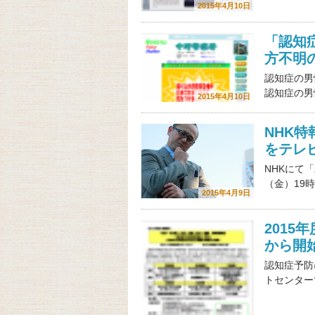
2015年4月10日
「認知
方不明
認知症の男
認知症の男
2015年4月10日
NHK
をテレ
NHKにて
（金）19時
2015年4月9日
2015
から開
認知症予防
トセンター