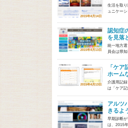
生活を取り
ュニケーシ
2015年4月14日
認知症
を見落
統一地方選
2015年4月13日
員会は県知
「ケア
ホーム
介護用記録
2015年4月13日
は「ケア記
アルツ
きるよう
早期診断が
は、201