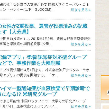
囲む様々な分野での支援が必要 国際大学グローバル・コミ
ョン・センター(以下、GLOCOM)…
続きを見る »
の女性が2重投票、選管が投票済みの記載
とす【大分県】
で期日前投票のミス 2015年4月9日、豊後大野市選挙管理委
事選と県議選の期日前投票で2重…
続きを見る »
記録アプリ」登場!認知症対応型グループ
などで、事務作業を大幅削減
アプリ提供開始 4月1日より、株式会社神戸デジタル・ラボ
録アプリ」の提供を開始する。 「ケ…
続きを見る »
ハイマー型認知症が血液検査で早期診断で
になる!? 米研究グループ
できる可能性 米国ロックフェラー大学らの研究グループ
5年3月16日、血液検査によってアルツ…
続きを見る »