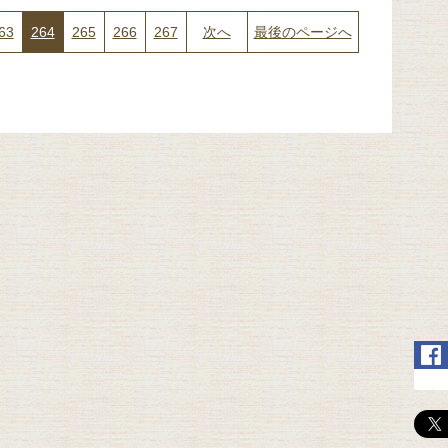
63
264
265
266
267
次へ
最後のページへ