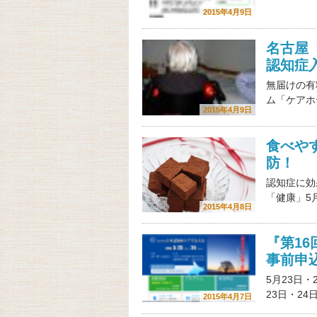
2015年4月9日
名古屋
認知症
無届けの有
ム「ケアホ
2015年4月9日
食べや
防！
認知症に効
「健康」5
2015年4月8日
『第1
事前申込
5月23日
23日・2
2015年4月7日