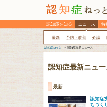
認知症を知る
ニュース
特
最新
予防・改善
介護
認知症ねっと
>
認知症最新ニュース
認知症最新ニュー
最新
認知症
ちづく