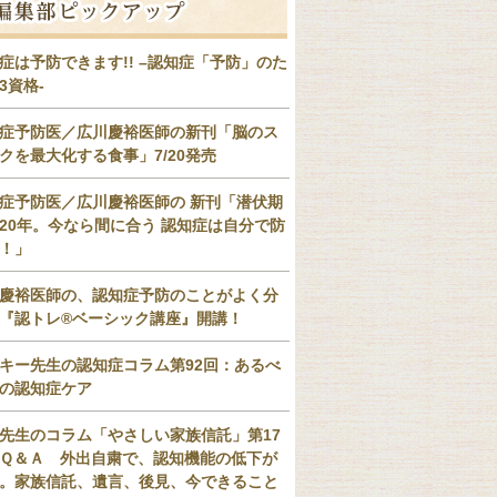
症は予防できます!! –認知症「予防」のた
3資格-
症予防医／広川慶裕医師の新刊「脳のス
クを最大化する食事」7/20発売
症予防医／広川慶裕医師の 新刊「潜伏期
20年。今なら間に合う 認知症は自分で防
！」
慶裕医師の、認知症予防のことがよく分
『認トレ®️ベーシック講座』開講！
キー先生の認知症コラム第92回：あるべ
の認知症ケア
先生のコラム「やさしい家族信託」第17
Ｑ＆Ａ 外出自粛で、認知機能の低下が
。家族信託、遺言、後見、今できること