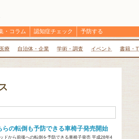
集・コラム
認知症チェック
予防する
医療
自治体・企業
学術・調査
イベント
書籍・T
ス
ちらの転倒も予防できる車椅子発売開始
ッドから前後への転倒を予防できる車椅子発売 平成28年4