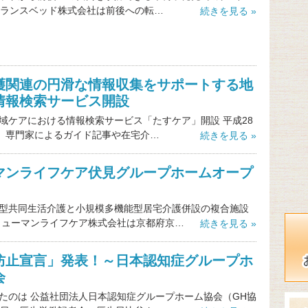
フランスベッド株式会社は前後への転…
続きを見る »
護関連の円滑な情報収集をサポートする地
情報検索サービス開設
域ケアにおける情報検索サービス「たすケア」開設 平成28
日、専門家によるガイド記事や在宅介…
続きを見る »
マンライフケア伏見グループホームオープ
型共同生活介護と小規模多機能型居宅介護併設の複合施設
ヒューマンライフケア株式会社は京都府京…
続きを見る »
防止宣言」発表！～日本認知症グループホ
会
たのは 公益社団法人日本認知症グループホーム協会（GH協