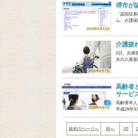
堺市が
「認知症基
ム、介護保
2016年4月11日
介護疲
5日、兵庫
夫の八尾嘉
2016年4月7日
高齢者と
サービ
高齢者本人
2016年4月7日
平成28年
最初のページへ
前へ
20