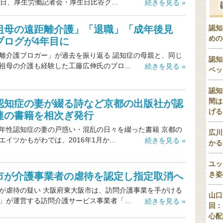
4日、厚生労働記者会・厚生日比谷ク…
続きを見る »
祖母の遠距離介護」「退職」「成年後見
認知
めの
ブログが4年目に
離介護ブロガー」が過去を振り返る 認知症の母親と、同じ
認知
祖母の介護も経験した工藤広伸氏のブロ…
続きを見る »
ペッ
認知
間は
認知症の妻が綴る詩など京都の出版社が認
げる
連の書籍を相次ぎ発行
年性認知症の妻の戸惑い・混乱の日々を綴った書籍 京都の
広川
エイツかもがわでは、2016年1月か…
続きを見る »
かる
ユッ
き姿
市が介護事業者の虐待を認定し指定取消へ
が虐待の疑い 大阪府東大阪市は、訪問介護事業を手がける
山口
」が運営する訪問介護サービス事業者「…
続きを見る »
回：
心配