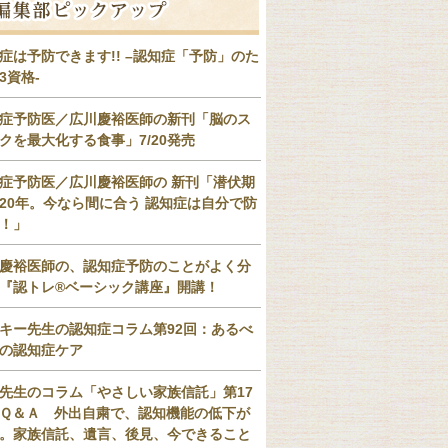
症は予防できます!! –認知症「予防」のた
3資格-
症予防医／広川慶裕医師の新刊「脳のス
クを最大化する食事」7/20発売
症予防医／広川慶裕医師の 新刊「潜伏期
20年。今なら間に合う 認知症は自分で防
！」
慶裕医師の、認知症予防のことがよく分
『認トレ®️ベーシック講座』開講！
キー先生の認知症コラム第92回：あるべ
の認知症ケア
先生のコラム「やさしい家族信託」第17
Ｑ＆Ａ 外出自粛で、認知機能の低下が
。家族信託、遺言、後見、今できること