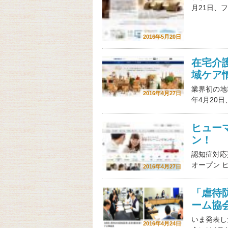
月21日、
2016年5月20日
在宅介
域ケア
業界初の地
2016年4月27日
年4月20
ヒュー
ン！
認知症対応
オープン 
2016年4月27日
「虐待
ーム協
いま発表し
2016年4月24日