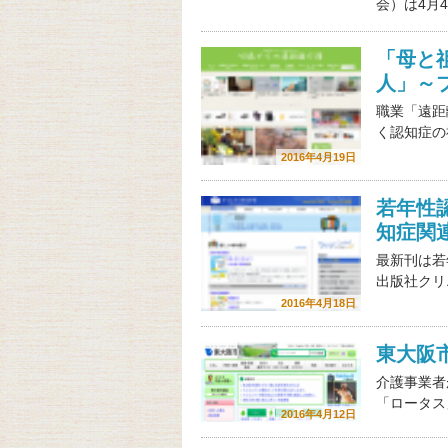
会）は4月
「母と
人」～
職業「遠距
く認知症の
2016年4月19日
若年性
知症関
最新刊は若
出版社クリ
2016年4月18日
東大阪
介護事業者
「ロータス
2016年4月12日