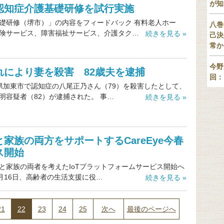
が知
認知症介護基礎研修を試行実施
礎研修（堺市）」の内容をフィードバック 有料老人ホー
八巻
険サービス、障害福祉サービス、介護タク…
続きを見る »
己決
常か
今野
れにより妻を殺害 82歳夫を逮捕
回：
県加東市で認知症の八尾正乃さん（79）を殺害したとして、
明容疑者（82）が逮捕された。 事…
続きを見る »
家族の両方をサポートするCareEye今春
ス開始
と家族の両者を考えたIoTプラットフォームサービス開始へ
3月16日、高齢者の生活支援に役…
続きを見る »
21
22
23
24
25
次へ
最後のページへ