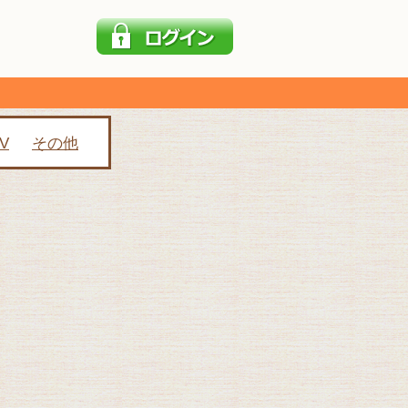
V
その他