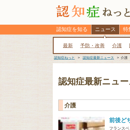
認知症を知る
ニュース
特
最新
予防・改善
介護
認知症ねっと
>
認知症最新ニュース
>
介護
認知症最新ニュー
介護
前後ど
フランスベ