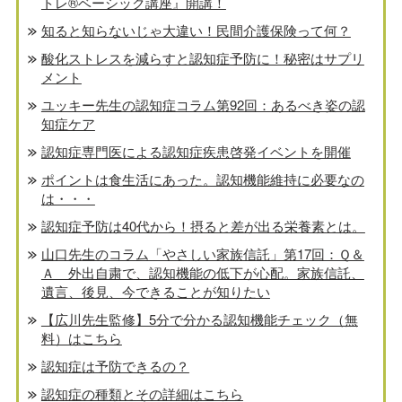
トレ®️ベーシック講座』開講！
知ると知らないじゃ大違い！民間介護保険って何？
酸化ストレスを減らすと認知症予防に！秘密はサプリ
メント
ユッキー先生の認知症コラム第92回：あるべき姿の認
知症ケア
認知症専門医による認知症疾患啓発イベントを開催
ポイントは食生活にあった。認知機能維持に必要なの
は・・・
認知症予防は40代から！摂ると差が出る栄養素とは。
山口先生のコラム「やさしい家族信託」第17回：Ｑ＆
Ａ 外出自粛で、認知機能の低下が心配。家族信託、
遺言、後見、今できることが知りたい
【広川先生監修】5分で分かる認知機能チェック（無
料）はこちら
認知症は予防できるの？
認知症の種類とその詳細はこちら