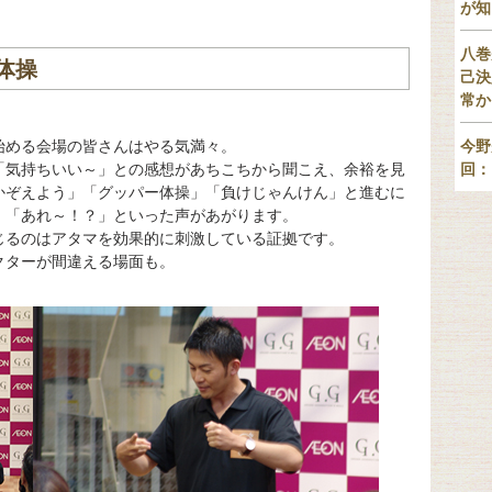
が知
八巻
体操
己決
常か
始める会場の皆さんはやる気満々。
今野
「気持ちいい～」との感想があちこちから聞こえ、余裕を見
回：
かぞえよう」「グッパー体操」「負けじゃんけん」と進むに
」「あれ～！？」といった声があがります。
じるのはアタマを効果的に刺激している証拠です。
クターが間違える場面も。