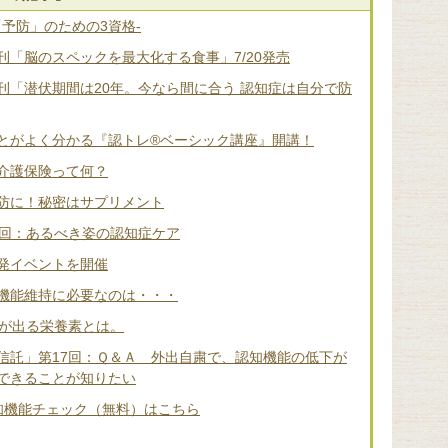
「予防」のための3資格-
「脳のスペックを最大化する食事」7/20発売
刊「潜伏期間は20年。今なら間に合う 認知症は自分で防
とがよく分かる『認トレ®️ベーシック講座』開講！
介護保険って何？
防に！秘密はサプリメント
2回：あるべき姿の認知症ケア
発イベントを開催
機能維持に必要なのは・・・
差が出る栄養素とは。
信託」第17回：Ｑ＆Ａ 外出自粛で、認知機能の低下が
できることが知りたい
知機能チェック（無料）はこちら