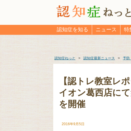
認知症を知る
ニュース
特
認知症ねっと
>
認知症最新ニュース
>
予防
【認トレ教室レポー
イオン葛西店にて
を開催
2016年9月5日