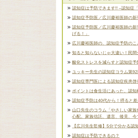
認知症は予防できます!! –認知症
認知症予防医／広川慶裕医師の新刊
認知症予防医／広川慶裕医師の新
げる！」
広川慶裕医師の、認知症予防のこ
知ると知らないじゃ大違い！民間
酸化ストレスを減らすと認知症予
ユッキー先生の認知症コラム第9
認知症専門医による認知症疾患啓
ポイントは食生活にあった。認知
認知症予防は40代から！摂ると
山口先生のコラム「やさしい家族
心配。家族信託、遺言、後見、今
【広川先生監修】5分で分かる認
認知症は予防できるの？