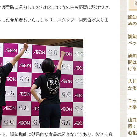
介護予防に尽力しておられるごぼう先生も応援に駆けつけ、
認知
さった参加者もいらっしゃり、スタッフ一同気合が入りま
めの
認知
ペッ
認知
間は
げる
広川
かる
ユッ
き姿
山口
回：
心配
ート。認知機能に効果的な食品の紹介などもあり、皆さん真