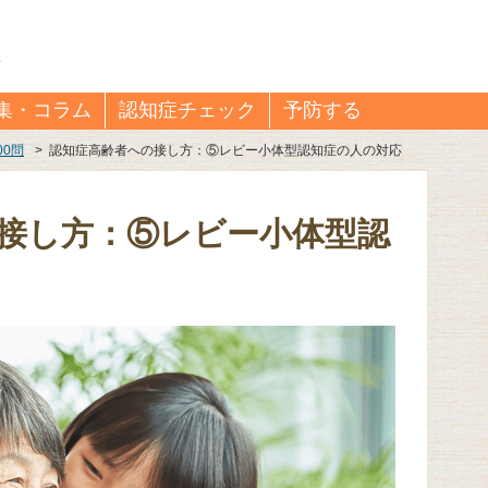
集・コラム
認知症チェック
予防する
00問
>
認知症高齢者への接し方：⑤レビー小体型認知症の人の対応
接し方：⑤レビー小体型認