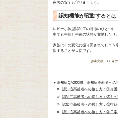
家族の安全も守りましょう。
認知機能が変動するとは
レビー小体型認知症の特徴のひとつに
中でも午前と午後の状態が変動したり
家族はその変化に振り回されてしまう
援することが大切です。
参考文献：1）今井
▼認知症QA200問「認知症高齢者への
認知症高齢者への接し方：①介護
認知症高齢者への接し方：②もの
認知症高齢者への接し方：③徘徊
認知症高齢者への接し方：④日常