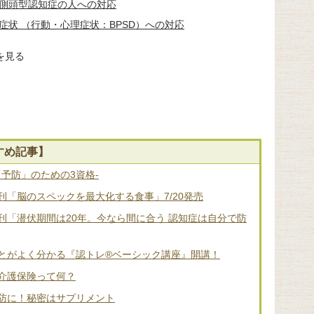
側頭型認知症の人への対応
状 （行動・心理症状：BPSD）への対応
を見る
すめ記事】
「予防」のための3資格-
「脳のスペックを最大化する食事」7/20発売
刊「潜伏期間は20年。今なら間に合う 認知症は自分で防
とがよく分かる『認トレ®️ベーシック講座』開講！
介護保険って何？
防に！秘密はサプリメント