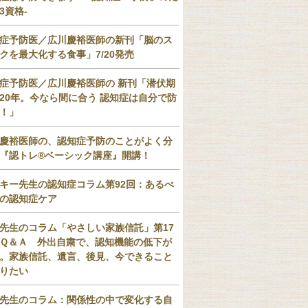
3資格-
症予防医／広川慶裕医師の新刊「脳のス
クを最大化する食事」7/20発売
症予防医／広川慶裕医師の 新刊「潜伏期
20年。今なら間に合う 認知症は自分で防
！」
慶裕医師の、認知症予防のことがよく分
『認トレ®️ベーシック講座』開講！
キー先生の認知症コラム第92回：あるべ
の認知症ケア
先生のコラム「やさしい家族信託」第17
Ｑ＆Ａ 外出自粛で、認知機能の低下が
。家族信託、遺言、後見、今できること
りたい
先生のコラム：関係性の中で変化する自