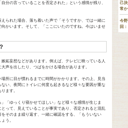
「自分の言っていることを否定された」という感情が残り、
己決
常か
訴えられた場合、落ち着いた声で「そうですか、では一緒に
今野
で向かいます。そして、「ここにいたのですね。今はいませ
回：
？
、嫉妬妄想などがあります。例えば、テレビに映っている人
に大声を出したり、つばをかける場合があります。
い場所に目が慣れるまでに時間がかかります。その上、見当
らない、夜間にトイレに何度も起きるなど様々な要因が重な
あります。
る」「ゆっくり寝かせてほしい」など様々な感情が生じま
にとって、見えていることが事実であり、否定されると混乱
容をそのまま繰り返す、一緒に確認をする、「もういない
しょう。