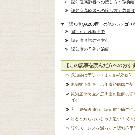
認知症高齢者への接し方：⑥前頭
認知症高齢者への接し方：⑦周辺症
▼「認知症QA200問」の他のカテゴリ
発症から診断まで
認知症介護の注意点
認知症の予防と治療
【この記事を読んだ方へのおす
認知症は予防できます!! –認知症
認知症予防医／広川慶裕医師の新刊
認知症予防医／広川慶裕医師の新
げる！」
広川慶裕医師の、認知症予防のこ
知ると知らないじゃ大違い！民間
酸化ストレスを減らすと認知症予