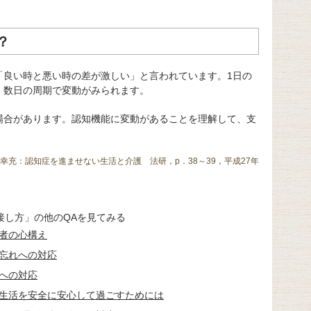
？
「良い時と悪い時の差が激しい」と言われています。1日の
、数日の周期で変動がみられます。
場合があります。認知機能に変動があることを理解して、支
幸充：認知症を進ませない生活と介護 法研，p．38～39，平成27年
接し方」の他のQAを見てみる
者の心構え
忘れへの対応
への対応
生活を安全に安心して過ごすためには