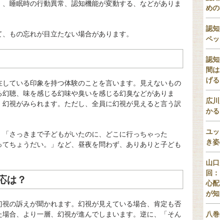
）、睡眠時の行動異常、認知機能が変動する、などがありま
めの
認知
て、もの忘れが目立たない場合があります。
ペッ
認知
間は
げる
在している印象を持つ体験のことを言います。見えないもの
る幻聴、味を感じる幻味や臭いを感じる幻臭などがありま
広川
、幻視がみられます。ただし、全員に幻視が見えると言う訳
かる
ユッ
、「さっきまで子どもがいたのに、どこに行っちゃった
き姿
ってちょうだい。」など、昼夜を問わず、ありありと子ども
山口
回：
応は？
心配
が知
幻視の訴えが聞かれます。幻視が見えている場合、肯定も否
た場合、より一層、幻視が進んでしまいます。逆に、「そん
八巻