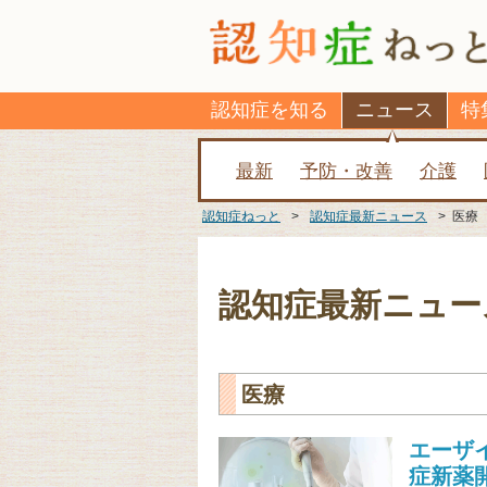
認知症を知る
ニュース
特
最新
予防・改善
介護
認知症ねっと
>
認知症最新ニュース
>
医療
認知症最新ニュー
医療
エーザ
症新薬