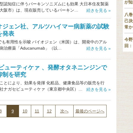
が知
型認知症に伴うパーキンソニズムにも効果 大日本住友製薬
大阪市）は、現在販売しているパーキン…
続きを見る »
八巻
己決
オジェン社、アルツハイマー病新薬の試験
常か
を発表
今野
でも有用性を示唆 バイオジェン（米国）は、開発中のアル
回：
治療薬「Aducanumab」（以…
続きを見る »
 ビューティケァ 、発酵オタネニンジンで
抑制を研究
ことにより、効果を発揮 化粧品、健康食品等の販売を行
社ナガセビューティケァ（東京都中央区）…
続きを見る »
8
9
10
11
12
次へ
最後のページへ