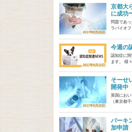
京都大
に成功
問題であっ
ラバイオフ
2017年9月25日
今週の認
認知症に関
ます。 様
2017年9月22日
そーせ
開発中
英国におい
（東京都千代
2017年9月22日
パーキ
加申請