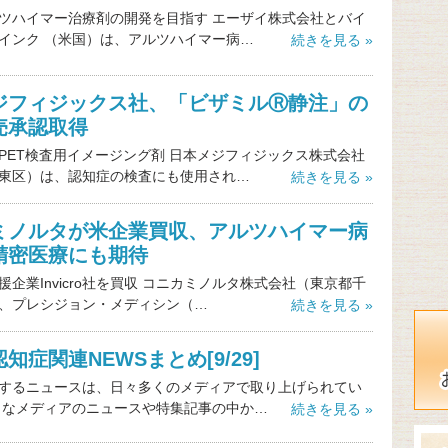
ツハイマー治療剤の開発を目指す エーザイ株式会社とバイ
インク （米国）は、アルツハイマー病…
続きを見る »
ジフィジックス社、「ビザミルⓇ静注」の
売承認取得
PET検査用イメージング剤 日本メジフィジックス株式会社
東区）は、認知症の検査にも使用され…
続きを見る »
ミノルタが米企業買収、アルツハイマー病
精密医療にも期待
援企業Invicro社を買収 コニカミノルタ株式会社（東京都千
、プレシジョン・メディシン（…
続きを見る »
知症関連NEWSまとめ[9/29]
するニュースは、日々多くのメディアで取り上げられてい
々なメディアのニュースや特集記事の中か…
続きを見る »