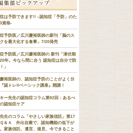
症は予防できます!! –認知症「予防」のた
3資格-
症予防医／広川慶裕医師の新刊「脳のス
クを最大化する食事」7/20発売
症予防医／広川慶裕医師の 新刊「潜伏期
20年。今なら間に合う 認知症は自分で防
！」
慶裕医師の、認知症予防のことがよく分
『認トレ®️ベーシック講座』開講！
キー先生の認知症コラム第92回：あるべ
の認知症ケア
先生のコラム「やさしい家族信託」第17
Ｑ＆Ａ 外出自粛で、認知機能の低下が
。家族信託、遺言、後見、今できること