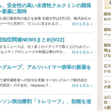
ら、安全性の高い水溶性クルクミンの開発
〜新薬に期待
認知
た経口吸収性の低さを改善 京都大学は9月1日、株式会社セ
めの
ァーマと共同で、ウコンに含まれるク…
続きを見る »
認知
ペッ
知症関連NEWSまとめ[9/22]
認知
するニュースは、日々多くのメディアで取り上げられてい
間は
々なメディアのニュースや特集記事の中か…
続きを見る »
げる
広川
いグループ、アルツハイマー病等の新薬を
かる
て健常被験者への投与を実施 そーせいグループ株式会社
ユッ
田区）の子会社、Heptares T…
続きを見る »
き姿
山口
ンソン病治療剤「トレリーフ」、効能を追
回：
心配