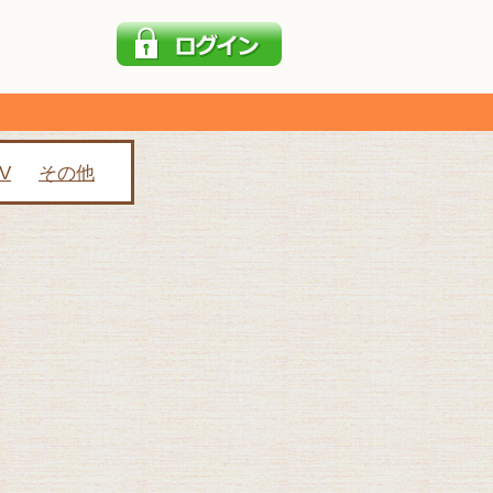
V
その他