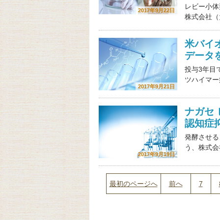
レビー小体
2017年9月22日
株式会社（
米バイ
データ
投与3年目
ツハイマー病
2017年9月21日
ナガセ
認知症
発酵させる
う、株式会
2017年9月19日
最初のページへ
前へ
7