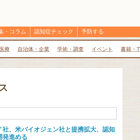
集・コラム
認知症チェック
予防する
医療
自治体・企業
学術・調査
イベント
書籍・T
ス
イ社、米バイオジェン社と提携拡大、認知
開発進める