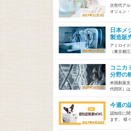
次世代アル
オジェン・
2017年11月3日
日本メ
製造販
アミロイド
2017年10月8日
（東京都江
コニカ
分野の
米国創薬支
2017年10月3日
代田区）は
今週の認
認知症に関
ます。 様
2017年9月29日