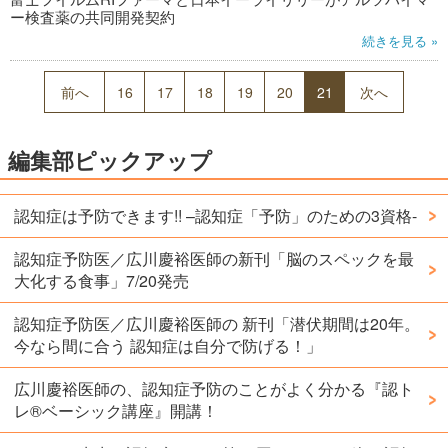
ー検査薬の共同開発契約
続きを見る »
前へ
16
17
18
19
20
21
次へ
編集部ピックアップ
認知症は予防できます!! –認知症「予防」のための3資格-
認知症予防医／広川慶裕医師の新刊「脳のスペックを最
大化する食事」7/20発売
認知症予防医／広川慶裕医師の 新刊「潜伏期間は20年。
今なら間に合う 認知症は自分で防げる！」
広川慶裕医師の、認知症予防のことがよく分かる『認ト
レ®️ベーシック講座』開講！