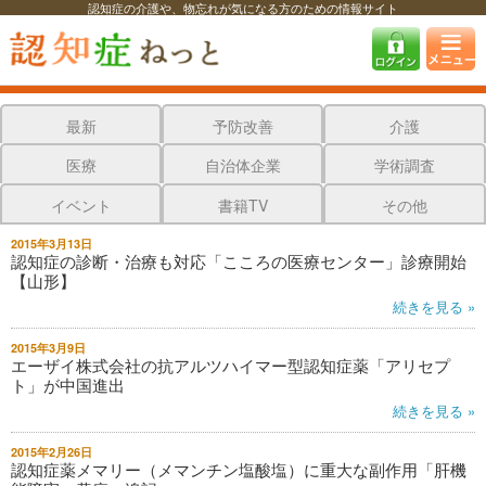
認知症の介護や、物忘れが気になる方のための情報サイト
認知症ねっと
認知症最新ニュース
医療
認知症最新ニュース
最新
予防改善
介護
医療
自治体企業
学術調査
イベント
書籍TV
その他
2015年3月13日
認知症の診断・治療も対応「こころの医療センター」診療開始
【山形】
続きを見る »
2015年3月9日
エーザイ株式会社の抗アルツハイマー型認知症薬「アリセプ
ト」が中国進出
続きを見る »
2015年2月26日
認知症薬メマリー（メマンチン塩酸塩）に重大な副作用「肝機