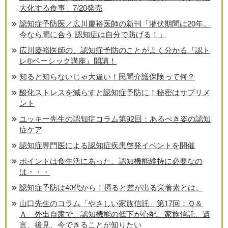
大化する食事」7/20発売
認知症予防医／広川慶裕医師の新刊「潜伏期間は20年。
今なら間に合う 認知症は自分で防げる！」
広川慶裕医師の、認知症予防のことがよく分かる『認ト
レ®️ベーシック講座』開講！
知ると知らないじゃ大違い！民間介護保険って何？
酸化ストレスを減らすと認知症予防に！秘密はサプリメ
ント
ユッキー先生の認知症コラム第92回：あるべき姿の認知
症ケア
認知症専門医による認知症疾患啓発イベントを開催
ポイントは食生活にあった。認知機能維持に必要なの
は・・・
認知症予防は40代から！摂ると差が出る栄養素とは。
山口先生のコラム「やさしい家族信託」第17回：Ｑ＆
Ａ 外出自粛で、認知機能の低下が心配。家族信託、遺
言、後見、今できることが知りたい