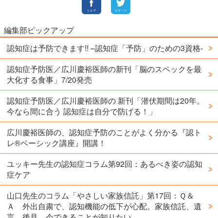
編集部ピックアップ
認知症は予防できます!! –認知症「予防」のための3資格-
認知症予防医／広川慶裕医師の新刊「脳のスペックを最
大化する食事」7/20発売
認知症予防医／広川慶裕医師の 新刊「潜伏期間は20年。
今なら間に合う 認知症は自分で防げる！」
広川慶裕医師の、認知症予防のことがよく分かる『認ト
レ®️ベーシック講座』開講！
ユッキー先生の認知症コラム第92回：あるべき姿の認知
症ケア
山口先生のコラム「やさしい家族信託」第17回：Ｑ＆
Ａ 外出自粛で、認知機能の低下が心配。家族信託、遺
言、後見、今できることが知りたい