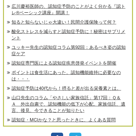
広川慶裕医師の、認知症予防のことがよく分かる『認ト
レ®️ベーシック講座』開講！
知ると知らないじゃ大違い！民間介護保険って何？
酸化ストレスを減らすと認知症予防に！秘密はサプリメ
ント
ユッキー先生の認知症コラム第92回：あるべき姿の認知
症ケア
認知症専門医による認知症疾患啓発イベントを開催
ポイントは食生活にあった。認知機能維持に必要なの
は・・・
認知症予防は40代から！摂ると差が出る栄養素とは。
山口先生のコラム「やさしい家族信託」第17回：Ｑ＆
Ａ 外出自粛で、認知機能の低下が心配。家族信託、遺
言、後見、今できることが知りたい
認知症・MCIかな？と思ったときに、よくある質問