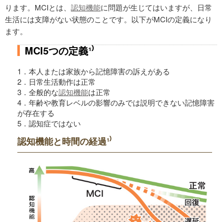
ります。MCIとは、
認知機能
に問題が生じてはいますが、日常
生活には支障がない状態のことです。以下がMCIの定義になり
ます。
MCI5つの定義¹⁾
1．本人または家族から記憶障害の訴えがある
2．日常生活動作は正常
3．全般的な
認知機能
は正常
4．年齢や教育レベルの影響のみでは説明できない記憶障害
が存在する
5．認知症ではない
認知機能と時間の経過¹⁾