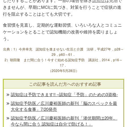
したりすることがあります。一部の場合を除き
認知症
は完治で
きませんが、早期にMCIに気づき、対策を行うことで症状の進
行を阻止することはとても大切です。
食習慣を見直し、定期的な運動習慣、いろいろな人とコミュニ
ケーションをとることで認知機能の改善や維持を図りましょ
う。
出典：1）今井幸充 認知症を進ませない生活と介護 法研，平成27年，p28～
29，p60～61．
2）朝田隆 まだ間に合う！今すぐ始める認知症予防 講談社，2014，p16～
17．
（2020年5月28日）
この記事を読んだ方へのおすすめ記事
認知症は予防できます!! –認知症「予防」のための3資格-
認知症予防医／広川慶裕医師の新刊「脳のスペックを最
大化する食事」7/20発売
認知症予防医／広川慶裕医師の新刊「潜伏期間は20年。
今なら間に合う 認知症は自分で防げる！」