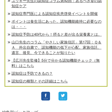
ユッキー先生の認知症コラム第92回：あるべき姿の認
知症ケア
認知症専門医による認知症疾患啓発イベントを開催
ポイントは食生活にあった。認知機能維持に必要なの
は・・・
認知症予防は40代から！摂ると差が出る栄養素とは。
山口先生のコラム「やさしい家族信託」第17回：Ｑ＆
Ａ 外出自粛で、認知機能の低下が心配。家族信託、
遺言、後見、今できることが知りたい
【広川先生監修】5分で分かる認知機能チェック（無
料）はこちら
認知症は予防できるの？
認知症の種類とその詳細はこちら