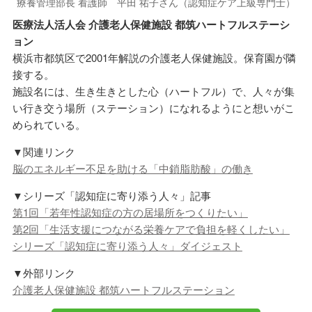
療養管理部長 看護師 平田 祐子さん（認知症ケア上級専門士）
医療法人活人会 介護老人保健施設 都筑ハートフルステーシ
ョン
横浜市都筑区で2001年解説の介護老人保健施設。保育園が隣
接する。
施設名には、生き生きとした心（ハートフル）で、人々が集
い行き交う場所（ステーション）になれるようにと想いがこ
められている。
▼関連リンク
脳のエネルギー不足を助ける「中鎖脂肪酸」の働き
▼シリーズ「認知症に寄り添う人々」記事
第1回「若年性認知症の方の居場所をつくりたい」
第2回「生活支援につながる栄養ケアで負担を軽くしたい」
シリーズ「認知症に寄り添う人々」ダイジェスト
▼外部リンク
介護老人保健施設 都筑ハートフルステーション