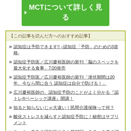
MCTについて詳しく見
る
【この記事を読んだ方へのおすすめ記事】
認知症は予防できます!! –認知症「予防」のための3資
格-
認知症予防医／広川慶裕医師の新刊「脳のスペックを
最大化する食事」7/20発売
認知症予防医／広川慶裕医師の新刊「潜伏期間は20
年。今なら間に合う 認知症は自分で防げる！」
広川慶裕医師の、認知症予防のことがよく分かる『認
トレ®️ベーシック講座』開講！
知ると知らないじゃ大違い！民間介護保険って何？
酸化ストレスを減らすと認知症予防に！秘密はサプリ
メント