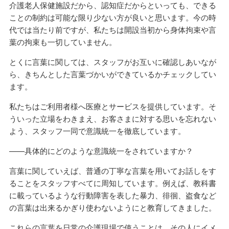
介護老人保健施設だから、認知症だからといっても、できる
ことの制約は可能な限り少ない方が良いと思います。今の時
代では当たり前ですが、私たちは開設当初から身体拘束や言
葉の拘束も一切していません。
とくに言葉に関しては、スタッフがお互いに確認しあいなが
ら、きちんとした言葉づかいができているかチェックしてい
ます。
私たちはご利用者様へ医療とサービスを提供しています。そ
ういった立場をわきまえ、お客さまに対する思いを忘れない
よう、スタッフ一同で意識統一を徹底しています。
——具体的にどのような意識統一をされていますか？
言葉に関していえば、普通の丁寧な言葉を用いてお話しをす
ることをスタッフすべてに周知しています。例えば、教科書
に載っているような行動障害を表した暴力、徘徊、盗食など
の言葉は出来るかぎり使わないようにと教育してきました。
これらの言葉を日常の介護現場で使うことは、その人にイメ