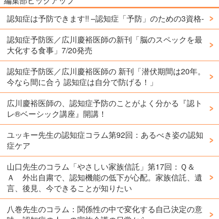
編集部ピックアップ
認知症は予防できます!! –認知症「予防」のための3資格-
認知症予防医／広川慶裕医師の新刊「脳のスペックを最
大化する食事」7/20発売
認知症予防医／広川慶裕医師の 新刊「潜伏期間は20年。
今なら間に合う 認知症は自分で防げる！」
広川慶裕医師の、認知症予防のことがよく分かる『認ト
レ®️ベーシック講座』開講！
ユッキー先生の認知症コラム第92回：あるべき姿の認知
症ケア
山口先生のコラム「やさしい家族信託」第17回：Ｑ＆
Ａ 外出自粛で、認知機能の低下が心配。家族信託、遺
言、後見、今できることが知りたい
八巻先生のコラム：関係性の中で変化する自己決定の意