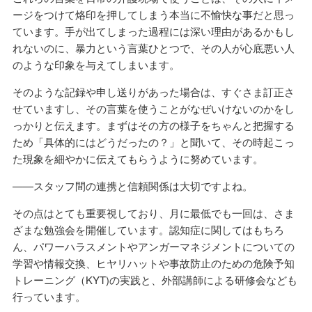
ージをつけて烙印を押してしまう本当に不愉快な事だと思っ
ています。手が出てしまった過程には深い理由があるかもし
れないのに、暴力という言葉ひとつで、その人が心底悪い人
のような印象を与えてしまいます。
そのような記録や申し送りがあった場合は、すぐさま訂正さ
せていますし、その言葉を使うことがなぜいけないのかをし
っかりと伝えます。まずはその方の様子をちゃんと把握する
ため「具体的にはどうだったの？」と聞いて、その時起こっ
た現象を細やかに伝えてもらうように努めています。
——スタッフ間の連携と信頼関係は大切ですよね。
その点はとても重要視しており、月に最低でも一回は、さま
ざまな勉強会を開催しています。認知症に関してはもちろ
ん、パワーハラスメントやアンガーマネジメントについての
学習や情報交換、ヒヤリハットや事故防止のための危険予知
トレーニング（KYT)の実践と、外部講師による研修会なども
行っています。