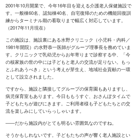
2001年10月開業で、今年16年目を迎える介護老人保健施設で
す。一般棟60名、認知棟40名、自宅復帰のための機能回復訓
練からターミナル期の看取りまで幅広く対応しています。
（2017年11月現在）
この施設は、施設裏にある水野クリニック（小児科・内科／
1981年開院）の水野恭一医師がグループ理事長を務めていま
す。クリニックで乳幼児からお年寄りまで診察する中、「今
の核家族の世の中には子どもと老人の交流が足りない。もっ
とふれあうべき」という考えが芽生え、地域社会貢献の一環
として設立されました。
ですから、施設と隣接してグループの保育園もありますし、
病児保育室もあります。今日ももうすぐ、おさんぽタイムで
子どもたちが遊びにきます。ご利用者様も子どもたちとの交
流を楽しみにしていらっしゃいます。
——だから施設内がとても明るい雰囲気なのですね。
そうかもしれないです。子どもたちの声が響く老人施設とい