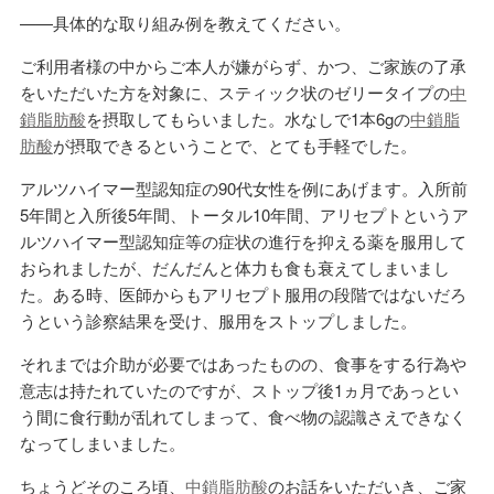
——具体的な取り組み例を教えてください。
ご利用者様の中からご本人が嫌がらず、かつ、ご家族の了承
をいただいた方を対象に、スティック状のゼリータイプの
中
鎖脂肪酸
を摂取してもらいました。水なしで1本6gの
中鎖脂
肪酸
が摂取できるということで、とても手軽でした。
アルツハイマー型認知症の90代女性を例にあげます。入所前
5年間と入所後5年間、トータル10年間、アリセプトというア
ルツハイマー型認知症等の症状の進行を抑える薬を服用して
おられましたが、だんだんと体力も食も衰えてしまいまし
た。ある時、医師からもアリセプト服用の段階ではないだろ
うという診察結果を受け、服用をストップしました。
それまでは介助が必要ではあったものの、食事をする行為や
意志は持たれていたのですが、ストップ後1ヵ月であっとい
う間に食行動が乱れてしまって、食べ物の認識さえできなく
なってしまいました。
ちょうどそのころ頃、
中鎖脂肪酸
のお話をいただいき、ご家