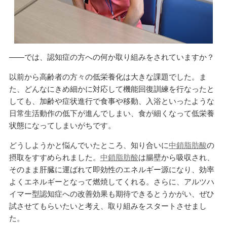
——では、認知症の方への何か取り組みをされていますか？
以前から高齢者の方々の低栄養化は大きな課題でした。ま
た、どんなにきめ細かに対応して機能回復訓練を行なったと
しても、加齢や症状進行で食事や移動、入浴といったような
日常生活動作の低下が進んでしまい、食が細くなって低栄養
状態になってしまいがちです。
どうしようかと悩んでいたところ、知り合いに
中鎖脂肪酸
の
摂取をすすめられました。
中鎖脂肪酸
は腸壁から吸収され、
そのまま肝臓に運ばれて即効性のエネルギー源になり、効率
よくエネルギーとなって燃焼してくれる。さらに、アルツハ
イマー型認知症への改善効果も期待できるとうかがい、ぜひ
試させてもらいたいと考え、取り組みをスタートさせまし
た。