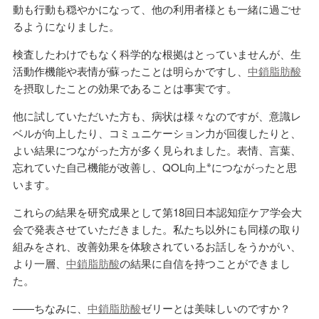
動も行動も穏やかになって、他の利用者様とも一緒に過ごせ
るようになりました。
検査したわけでもなく科学的な根拠はとっていませんが、生
活動作機能や表情が蘇ったことは明らかですし、
中鎖脂肪酸
を摂取したことの効果であることは事実です。
他に試していただいた方も、病状は様々なのですが、意識レ
ベルが向上したり、コミュニケーション力が回復したりと、
よい結果につながった方が多く見られました。表情、言葉、
※
忘れていた自己機能が改善し、QOL向上
につながったと思
います。
これらの結果を研究成果として第18回日本認知症ケア学会大
会で発表させていただきました。私たち以外にも同様の取り
組みをされ、改善効果を体験されているお話しをうかがい、
より一層、
中鎖脂肪酸
の結果に自信を持つことができまし
た。
——ちなみに、
中鎖脂肪酸
ゼリーとは美味しいのですか？