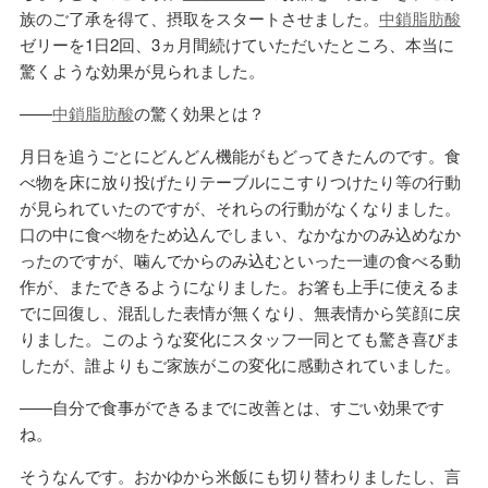
族のご了承を得て、摂取をスタートさせました。
中鎖脂肪酸
ゼリーを1日2回、3ヵ月間続けていただいたところ、本当に
驚くような効果が見られました。
——
中鎖脂肪酸
の驚く効果とは？
月日を追うごとにどんどん機能がもどってきたんのです。食
べ物を床に放り投げたりテーブルにこすりつけたり等の行動
が見られていたのですが、それらの行動がなくなりました。
口の中に食べ物をため込んでしまい、なかなかのみ込めなか
ったのですが、噛んでからのみ込むといった一連の食べる動
作が、またできるようになりました。お箸も上手に使えるま
でに回復し、混乱した表情が無くなり、無表情から笑顔に戻
りました。このような変化にスタッフ一同とても驚き喜びま
したが、誰よりもご家族がこの変化に感動されていました。
——自分で食事ができるまでに改善とは、すごい効果です
ね。
そうなんです。おかゆから米飯にも切り替わりましたし、言