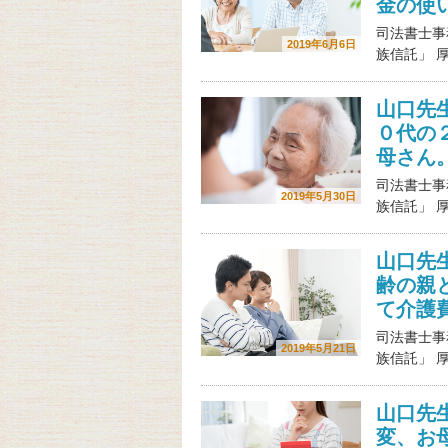
金の使
司法書士事
2019年6月6日
族信託」 
山口先
０代の
母さん
司法書士事
2019年5月30日
族信託」 
山口先
齢の親
て介護
司法書士事
2019年5月21日
族信託」 
山口先
変、お