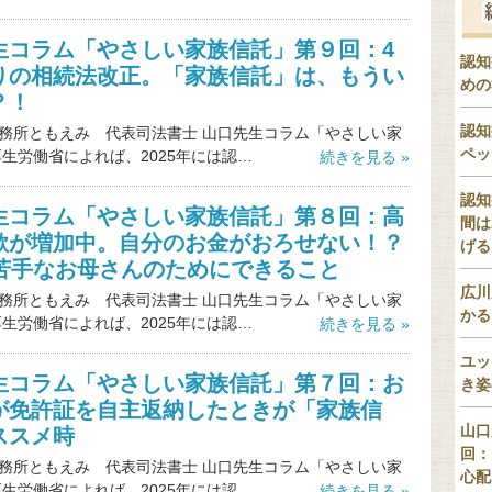
生コラム「やさしい家族信託」第９回：4
認知
りの相続法改正。「家族信託」は、もうい
めの
？！
認知
務所ともえみ 代表司法書士 山口先生コラム「やさしい家
ペッ
厚生労働省によれば、2025年には認…
続きを見る »
認知
生コラム「やさしい家族信託」第８回：高
間は
欺が増加中。自分のお金がおろせない！？
げる
が苦手なお母さんのためにできること
広川
務所ともえみ 代表司法書士 山口先生コラム「やさしい家
かる
厚生労働省によれば、2025年には認…
続きを見る »
ユッ
生コラム「やさしい家族信託」第７回：お
き姿
が免許証を自主返納したときが「家族信
山口
ススメ時
回：
務所ともえみ 代表司法書士 山口先生コラム「やさしい家
心配
厚生労働省によれば、2025年には認…
続きを見る »