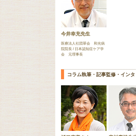
今井幸充先生
医療法人社団翠会 和光病
院院長 / 日本認知症ケア学
会 元理事長
コラム執筆・記事監修・インタ