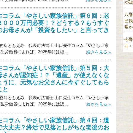
が知
八巻
生コラム「やさしい家族信託」第６回：老
己決
２０００万円必要！？どうする？もうすぐ
常か
のお母さんが「投資をしたい」と言ってき
今野
務所ともえみ 代表司法書士 山口先生コラム「やさしい家
回：
厚生労働省によれば、2025年には認…
続きを見る »
生コラム「やさしい家族信託」第５回：大
母さんが認知症！？「遺産」が使えなくな
ように、元気なお父さんに今すぐしてもら
こと
務所ともえみ 代表司法書士 山口先生コラム「やさしい家
厚生労働省によれば、2025年には認…
続きを見る »
生コラム「やさしい家族信託」第４回：遺
で大丈夫？終活で見落としがちな老後のお