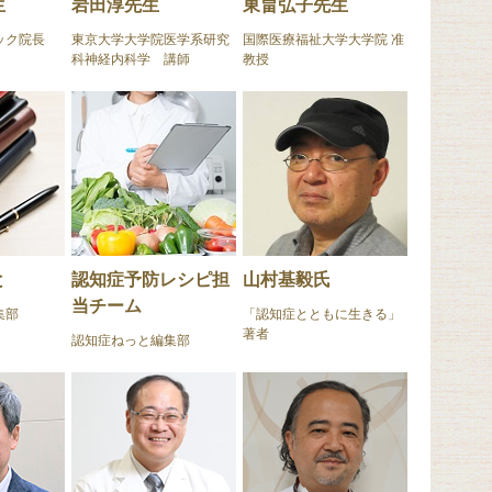
生
岩田淳先生
東畠弘子先生
ック院長
東京大学大学院医学系研究
国際医療福祉大学大学院 准
科神経内科学 講師
教授
と
認知症予防レシピ担
山村基毅氏
当チーム
集部
「認知症とともに生きる」
著者
認知症ねっと編集部