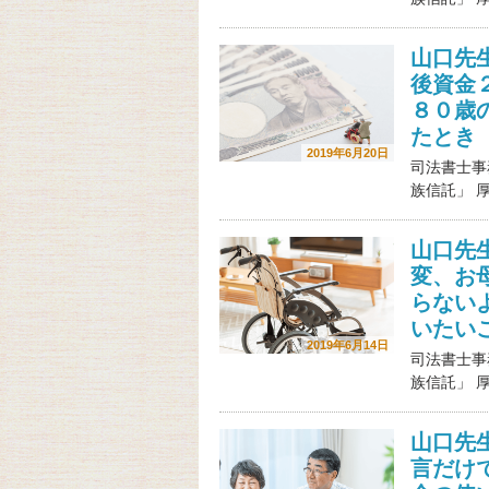
山口先
後資金
８０歳
たとき
2019年6月20日
司法書士事
族信託」 
山口先
変、お
らない
いたい
2019年6月14日
司法書士事
族信託」 
山口先
言だけ