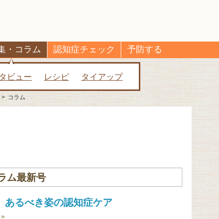
集・コラム
認知症チェック
予防する
タビュー
レシピ
タイアップ
>
コラム
ラム最新号
回 あるべき姿の認知症ケア
»