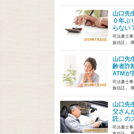
山口先
０年ぶ
らない
司法書士事
2019年7月22日
族信託」 
山口先
齢者詐
ATM
司法書士事
2019年7月10日
族信託」 
山口先
父さん
託」の
司法書士事
2019年6月27日
族信託」 