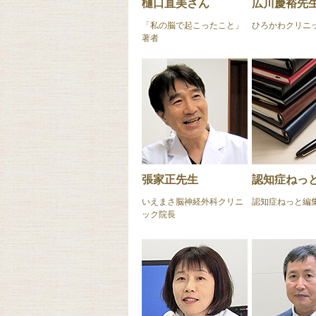
樋口直美さん
広川慶裕先
「私の脳で起こったこと」
ひろかわクリニ
著者
張家正先生
認知症ねっ
いえまさ脳神経外科クリニ
認知症ねっと編
ック院長