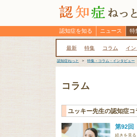
認知症を知る
ニュース
特
最新
特集
コラム
イン
認知症ねっと
>
特集・コラム・インタビュー
コラム
ユッキー先生の認知症コ
第92
続きを見る 