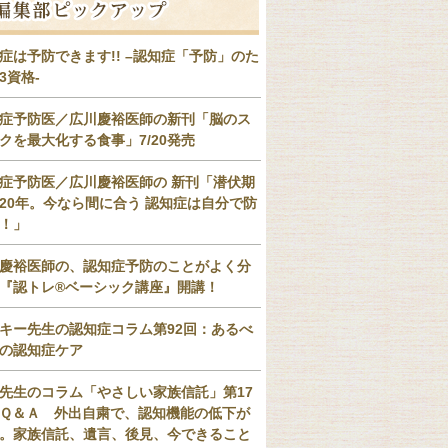
症は予防できます!! –認知症「予防」のた
3資格-
症予防医／広川慶裕医師の新刊「脳のス
クを最大化する食事」7/20発売
症予防医／広川慶裕医師の 新刊「潜伏期
20年。今なら間に合う 認知症は自分で防
！」
慶裕医師の、認知症予防のことがよく分
『認トレ®️ベーシック講座』開講！
キー先生の認知症コラム第92回：あるべ
の認知症ケア
先生のコラム「やさしい家族信託」第17
Ｑ＆Ａ 外出自粛で、認知機能の低下が
。家族信託、遺言、後見、今できること