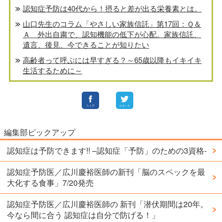
認知症予防は40代から！摂ると差が出る栄養素とは。
山口先生のコラム「やさしい家族信託」第17回：Ｑ＆
Ａ 外出自粛で、認知機能の低下が心配。家族信託、
遺言、後見、今できることが知りたい
高齢者って呼ぶには早すぎる？～65歳以降もイキイキ
生活するために～
編集部ピックアップ
認知症は予防できます!! –認知症「予防」のための3資格-
認知症予防医／広川慶裕医師の新刊「脳のスペックを最
大化する食事」7/20発売
認知症予防医／広川慶裕医師の 新刊「潜伏期間は20年。
今なら間に合う 認知症は自分で防げる！」