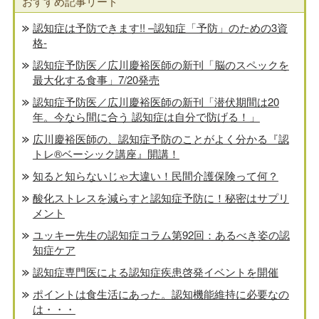
おすすめ記事リード
認知症は予防できます!! –認知症「予防」のための3資
格-
認知症予防医／広川慶裕医師の新刊「脳のスペックを
最大化する食事」7/20発売
認知症予防医／広川慶裕医師の新刊「潜伏期間は20
年。今なら間に合う 認知症は自分で防げる！」
広川慶裕医師の、認知症予防のことがよく分かる『認
トレ®️ベーシック講座』開講！
知ると知らないじゃ大違い！民間介護保険って何？
酸化ストレスを減らすと認知症予防に！秘密はサプリ
メント
ユッキー先生の認知症コラム第92回：あるべき姿の認
知症ケア
認知症専門医による認知症疾患啓発イベントを開催
ポイントは食生活にあった。認知機能維持に必要なの
は・・・