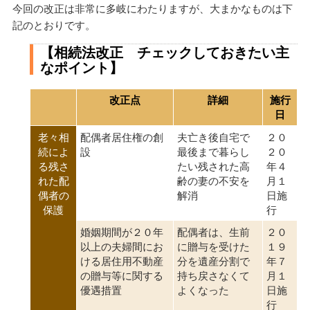
今回の改正は非常に多岐にわたりますが、大まかなものは下
記のとおりです。
【相続法改正 チェックしておきたい主
なポイント】
改正点
詳細
施行
日
老々相
配偶者居住権の創
夫亡き後自宅で
２０
続によ
設
最後まで暮らし
２０
る残さ
たい残された高
年４
れた配
齢の妻の不安を
月１
偶者の
解消
日施
保護
行
婚姻期間が２０年
配偶者は、生前
２０
以上の夫婦間にお
に贈与を受けた
１９
ける居住用不動産
分を遺産分割で
年７
の贈与等に関する
持ち戻さなくて
月１
優遇措置
よくなった
日施
行