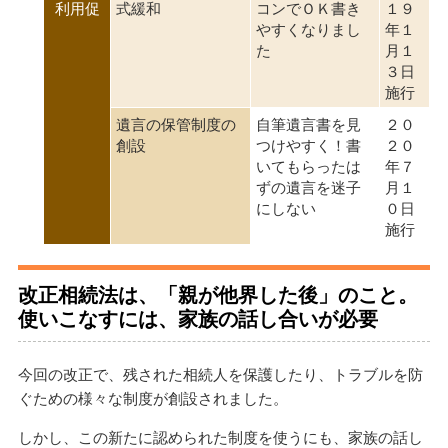
利用促
式緩和
コンでＯＫ書き
１９
やすくなりまし
年１
た
月１
３日
施行
遺言の保管制度の
自筆遺言書を見
２０
創設
つけやすく！書
２０
いてもらったは
年７
ずの遺言を迷子
月１
にしない
０日
施行
改正相続法は、「親が他界した後」のこと。
使いこなすには、家族の話し合いが必要
今回の改正で、残された相続人を保護したり、トラブルを防
ぐための様々な制度が創設されました。
しかし、この新たに認められた制度を使うにも、家族の話し