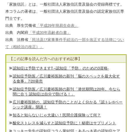
「家族信託」とは、一般社団法人家族信託普及協会の登録商標です。
本コラムの著者は、一般社団法人家族信託普及協会の認定家族信託専
門士です。
出典 厚生労働省
「平成29年簡易生命表」
出典 内閣府
「平成30年高齢者白書」
出典 法務省
「民法及び家事事件手続法の一部を改正する法律につい
て（相続法の改正）」
【この記事を読んだ方へのおすすめ記事】
認知症は予防できます!! –認知症「予防」のための3資格-
認知症予防医／広川慶裕医師の新刊「脳のスペックを最大化す
る食事」7/20発売
認知症予防医／広川慶裕医師の新刊「潜伏期間は20年。今なら
間に合う 認知症は自分で防げる！」
広川慶裕医師の、認知症予防のことがよく分かる『認トレ®️ベー
シック講座』開講！
知ると知らないじゃ大違い！民間介護保険って何？
酸化ストレスを減らすと認知症予防に！秘密はサプリメント
ユッキー先生の認知症コラム第92回：あるべき姿の認知症ケア