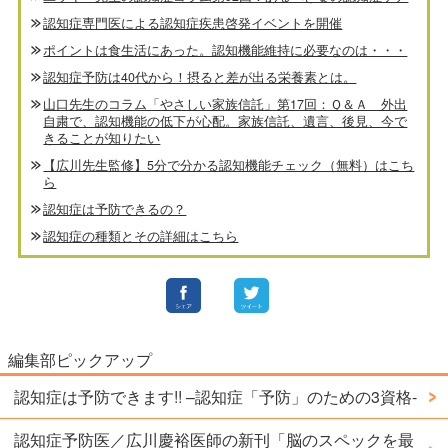
認知症専門医による認知症疾患啓発イベントを開催
ポイントは食生活にあった。認知機能維持に必要なのは・・・
認知症予防は40代から！摂ると差が出る栄養素とは。
山口先生のコラム「やさしい家族信託」第17回：Ｑ＆Ａ 外出
自粛で、認知機能の低下が心配。家族信託、遺言、後見、今で
きることが知りたい
【広川先生監修】5分で分かる認知機能チェック（無料）はこち
ら
認知症は予防できるの？
認知症の種類とその詳細はこちら
編集部ピックアップ
認知症は予防できます!! –認知症「予防」のための3資格-
認知症予防医／広川慶裕医師の新刊「脳のスペックを最