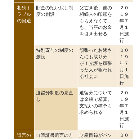
相続ト
貯金の払い戻し制
父亡き後、他の
２０
ラブル
度の創設
相続人の印鑑を
１９
の回避
もらえなくて
年７
も、当座のお金
月１
を引き出せる
日施
行
特別寄与の制度の
頑張ったお嫁さ
２０
創設
んにも取り分
１９
が！介護を頑張
年７
った人が報われ
月１
る社会に
日施
行
遺留分制度の見直
遺留分について
２０
し
は金銭で精算。
１９
支払いの猶予も
年７
求められる
月１
日施
行
遺言の
自筆証書遺言の方
財産目録がパソ
２０