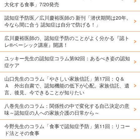
大化する食事」7/20発売
認知症予防医／広川慶裕医師の 新刊「潜伏期間は20年。
今なら間に合う 認知症は自分で防げる！」
広川慶裕医師の、認知症予防のことがよく分かる『認ト
レ®️ベーシック講座』開講！
ユッキー先生の認知症コラム第92回：あるべき姿の認知
症ケア
山口先生のコラム「やさしい家族信託」第17回：Ｑ＆
Ａ 外出自粛で、認知機能の低下が心配。家族信託、遺
言、後見、今できることが知りたい
八巻先生のコラム：関係性の中で変化する自己決定の意
味～認知症の人への家族介護の日常から～
今野先生のコラム「食事で認知症予防」第11回：リコー
ド法とその食事