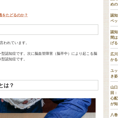
めの
過をたどるのか？
認知
ペッ
認知
間は
と言われています。
げる
ー型認知症です。次に脳血管障害（脳卒中）により起こる脳
広川
体型認知症です。
かる
ユッ
き姿
とは？
山口
回：
心配
が知
八巻