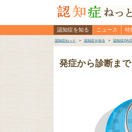
認知症を知る
ニュース
特
認知症ねっと
>
認知症を知る
>
認知症QA2
発症から診断まで