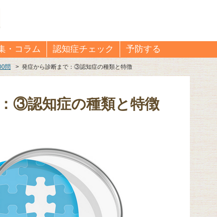
集・コラム
認知症チェック
予防する
00問
>
発症から診断まで：③認知症の種類と特徴
：③認知症の種類と特徴