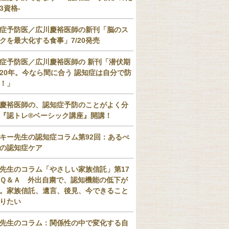
3資格-
症予防医／広川慶裕医師の新刊「脳のス
クを最大化する食事」7/20発売
症予防医／広川慶裕医師の 新刊「潜伏期
20年。今なら間に合う 認知症は自分で防
！」
慶裕医師の、認知症予防のことがよく分
『認トレ®️ベーシック講座』開講！
キー先生の認知症コラム第92回：あるべ
の認知症ケア
先生のコラム「やさしい家族信託」第17
Ｑ＆Ａ 外出自粛で、認知機能の低下が
。家族信託、遺言、後見、今できること
りたい
先生のコラム：関係性の中で変化する自