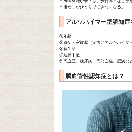
＊身体機能が低下し、歩行障害などが
＊排せつがひとりでできなくなる。
アルツハイマー型認知症
①年齢
②遺伝・家族歴（家族にアルツハイマ
③食生活
④運動不足
⑤高血圧、糖尿病、高脂血症、肥満な
脳血管性認知症とは？