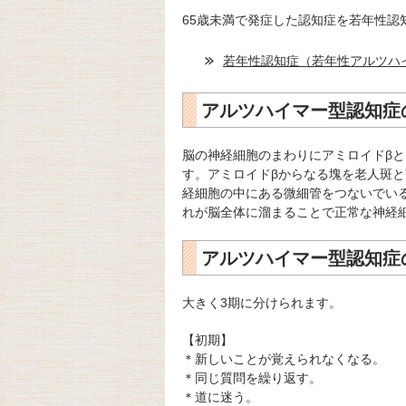
65歳未満で発症した認知症を若年性認
若年性認知症（若年性アルツハ
アルツハイマー型認知症
脳の神経細胞のまわりにアミロイドβ
す。アミロイドβからなる塊を老人斑
経細胞の中にある微細管をつないでい
れが脳全体に溜まることで正常な神経
アルツハイマー型認知症
大きく3期に分けられます。
【初期】
＊新しいことが覚えられなくなる。
＊同じ質問を繰り返す。
＊道に迷う。