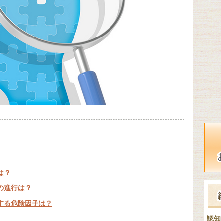
は？
の進行は？
する危険因子は？
認知