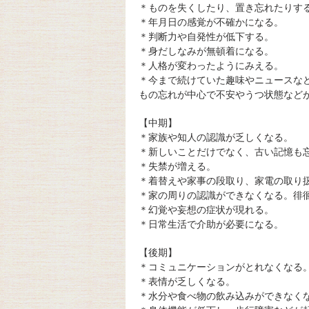
＊ものを失くしたり、置き忘れたりす
＊年月日の感覚が不確かになる。
＊判断力や自発性が低下する。
＊身だしなみが無頓着になる。
＊人格が変わったようにみえる。
＊今まで続けていた趣味やニュースな
もの忘れが中心で不安やうつ状態など
【中期】
＊家族や知人の認識が乏しくなる。
＊新しいことだけでなく、古い記憶も
＊失禁が増える。
＊着替えや家事の段取り、家電の取り
＊家の周りの認識ができなくなる。徘
＊幻覚や妄想の症状が現れる。
＊日常生活で介助が必要になる。
【後期】
＊コミュニケーションがとれなくなる
＊表情が乏しくなる。
＊水分や食べ物の飲み込みができなく