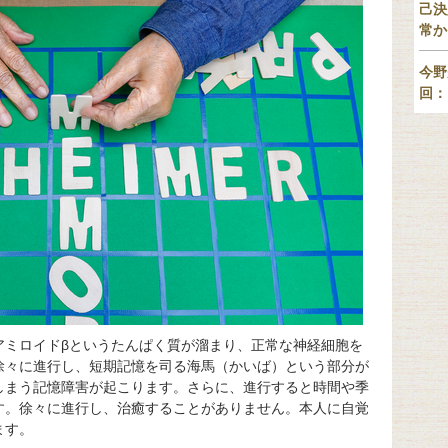
己決
常か
今野
回：
アミロイドβというたんぱく質が溜まり、正常な神経細胞を
徐々に進行し、短期記憶を司る海馬（かいば）という部分が
しまう記憶障害が起こります。さらに、進行すると時間や季
す。徐々に進行し、治癒することがありません。本人に自覚
ます。