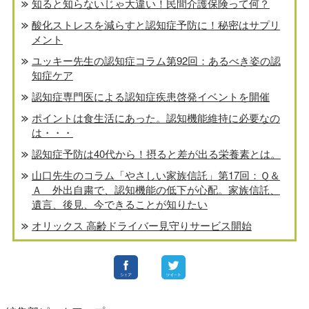
知ると知らないじゃ大違い！民間介護保険って何？
酸化ストレスを減らすと認知症予防に！秘密はサプリ
メント
ユッキー先生の認知症コラム第92回：あるべき姿の認
知症ケア
認知症専門医による認知症疾患啓発イベントを開催
ポイントは食生活にあった。認知機能維持に必要なの
は・・・
認知症予防は40代から！摂ると差が出る栄養素とは。
山口先生のコラム「やさしい家族信託」第17回：Ｑ＆
Ａ 外出自粛で、認知機能の低下が心配。家族信託、
遺言、後見、今できることが知りたい
オリックス 高齢ドライバー見守りサービス開始