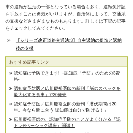
車の運転が生活の一部となっている場合も多く、運転免許証
を手放すことは勇気がいりますが、自治体によって、交通系
の支援などさまざまなものもあります。詳しくは下記の記事
をチェックしてみてください。
【シリーズ改正道路交通法:3】自主返納の促進と返納
後の支援
おすすめ記事リンク
認知症は予防できます!! –認知症「予防」のための3資
格-
認知症予防医／広川慶裕医師の新刊「脳のスペックを
最大化する食事」7/20発売
認知症予防医／広川慶裕医師の新刊「潜伏期間は20
年。今なら間に合う 認知症は自分で防げる！」
広川慶裕医師の、認知症予防のことがよく分かる『認
トレ®️ベーシック講座』開講！