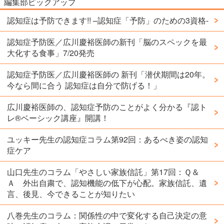
編集部ピックアップ
認知症は予防できます!! –認知症「予防」のための3資格-
認知症予防医／広川慶裕医師の新刊「脳のスペックを最
大化する食事」7/20発売
認知症予防医／広川慶裕医師の 新刊「潜伏期間は20年。
今なら間に合う 認知症は自分で防げる！」
広川慶裕医師の、認知症予防のことがよく分かる『認ト
レ®️ベーシック講座』開講！
ユッキー先生の認知症コラム第92回：あるべき姿の認知
症ケア
山口先生のコラム「やさしい家族信託」第17回：Ｑ＆
Ａ 外出自粛で、認知機能の低下が心配。家族信託、遺
言、後見、今できることが知りたい
八巻先生のコラム：関係性の中で変化する自己決定の意