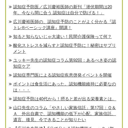
認知症予防医／広川慶裕医師の新刊「潜伏期間は20
年。今なら間に合う 認知症は自分で防げる！」
広川慶裕医師の、認知症予防のことがよく分かる『認
トレ®️ベーシック講座』開講！
知ると知らないじゃ大違い！民間介護保険って何？
酸化ストレスを減らすと認知症予防に！秘密はサプリ
メント
ユッキー先生の認知症コラム第92回：あるべき姿の認
知症ケア
認知症専門医による認知症疾患啓発イベントを開催
ポイントは食生活にあった。認知機能維持に必要なの
は・・・
認知症予防は40代から！摂ると差が出る栄養素とは。
山口先生のコラム「やさしい家族信託」第17回：Ｑ＆
Ａ 外出自粛で、認知機能の低下が心配。家族信託、
遺言、後見、今できることが知りたい