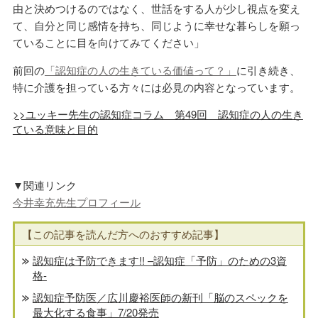
由と決めつけるのではなく、世話をする人が少し視点を変え
て、自分と同じ感情を持ち、同じように幸せな暮らしを願っ
ていることに目を向けてみてください」
前回の
「認知症の人の生きている価値って？」
に引き続き、
特に介護を担っている方々には必見の内容となっています。
>>ユッキー先生の認知症コラム 第49回 認知症の人の生き
ている意味と目的
▼関連リンク
今井幸充先生プロフィール
【この記事を読んだ方へのおすすめ記事】
認知症は予防できます!! –認知症「予防」のための3資
格-
認知症予防医／広川慶裕医師の新刊「脳のスペックを
最大化する食事」7/20発売