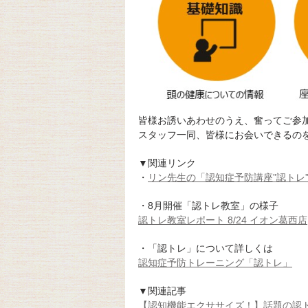
皆様お誘いあわせのうえ、奮ってご参
スタッフ一同、皆様にお会いできるの
▼関連リンク
・
リン先生の「認知症予防講座”認トレ
・8月開催「認トレ教室」の様子
認トレ教室レポート 8/24 イオン葛西店
・「認トレ」について詳しくは
認知症予防トレーニング「認トレ」
▼関連記事
【認知機能エクササイズ！】話題の認