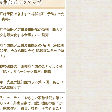
症は予防できます!! –認知症「予防」のた
3資格-
症予防医／広川慶裕医師の新刊「脳のス
クを最大化する食事」7/20発売
症予防医／広川慶裕医師の 新刊「潜伏期
20年。今なら間に合う 認知症は自分で防
！」
慶裕医師の、認知症予防のことがよく分
『認トレ®️ベーシック講座』開講！
キー先生の認知症コラム第92回：あるべ
の認知症ケア
先生のコラム「やさしい家族信託」第17
Ｑ＆Ａ 外出自粛で、認知機能の低下が
。家族信託、遺言、後見、今できること