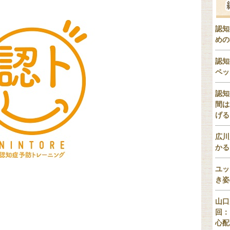
認知
めの
認知
ペッ
認知
間は
げる
広川
かる
ユッ
き姿
山口
回：
心配