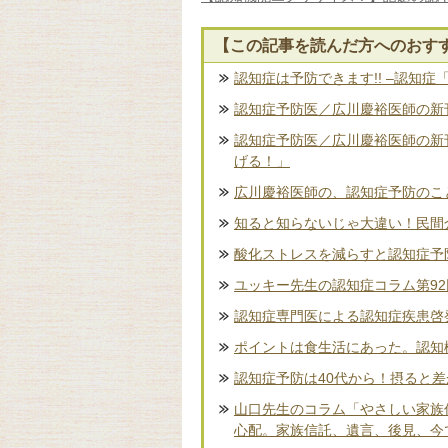
【この記事を読んだ方へのおす
認知症は予防できます!! –認知症
認知症予防医／広川慶裕医師の新刊
認知症予防医／広川慶裕医師の新
げる！」
広川慶裕医師の、認知症予防のこ
知ると知らないじゃ大違い！民間
酸化ストレスを減らすと認知症予
ユッキー先生の認知症コラム第9
認知症専門医による認知症疾患啓
ポイントは食生活にあった。認知
認知症予防は40代から！摂ると
山口先生のコラム「やさしい家族
心配。家族信託、遺言、後見、今