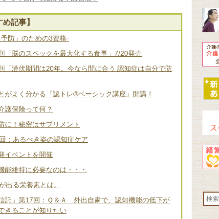
すめ記事】
「予防」のための3資格-
「脳のスペックを最大化する食事」7/20発売
刊「潜伏期間は20年。今なら間に合う 認知症は自分で防
とがよく分かる『認トレ®️ベーシック講座』開講！
介護保険って何？
防に！秘密はサプリメント
2回：あるべき姿の認知症ケア
発イベントを開催
機能維持に必要なのは・・・
差が出る栄養素とは。
信託」第17回：Ｑ＆Ａ 外出自粛で、認知機能の低下が
できることが知りたい