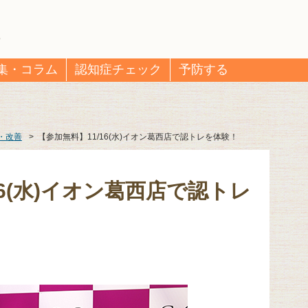
集・コラム
認知症チェック
予防する
・改善
>
【参加無料】11/16(水)イオン葛西店で認トレを体験！
16(水)イオン葛西店で認トレ