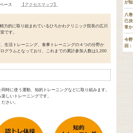
が知
トスペース
【アクセスマップ】
八巻
己決
に精力的に取り組まれているひろかわクリニック院長の広川
常か
教室です。
今野
グ、生活トレーニング、食事トレーニングの４つの分野か
回：
ログラムとなっており、これまでの累計参加人数は1,200
を同時に使う運動、知的トレーニングなどに取り組みます。
る楽しいトレーニングです。
ください。