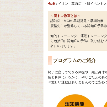
会場
：イオン 葛西店 4階イベン
～認トレ教室とは～
認知症・MCIの早期発見・早期治療
慶裕先生が監修している認知症予防
知的トレーニング、運動トレーニン
ら包括的に認知症の予防に取り組むプ
名にのぼります。
プログラムのご紹介
椅子に座ってできる体操や、頭と身体
脳と身体に汗をかく、やりごたえのあ
※激しい運動はありませんのでご安心