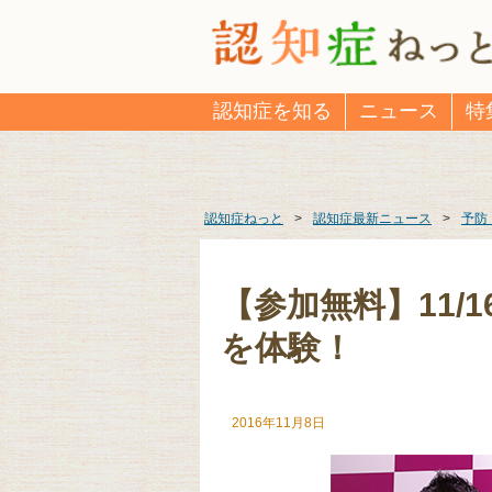
認知症を知る
ニュース
特
認知症ねっと
>
認知症最新ニュース
>
予防
【参加無料】11/
を体験！
2016年11月8日