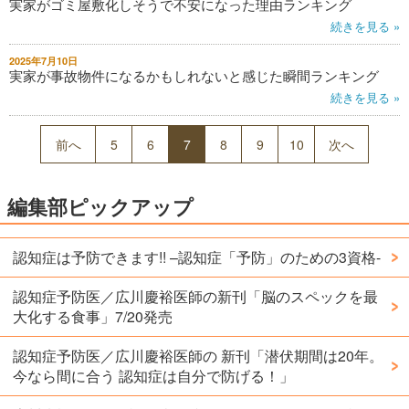
実家がゴミ屋敷化しそうで不安になった理由ランキング
続きを見る »
2025年7月10日
実家が事故物件になるかもしれないと感じた瞬間ランキング
続きを見る »
前へ
5
6
7
8
9
10
次へ
編集部ピックアップ
認知症は予防できます!! –認知症「予防」のための3資格-
認知症予防医／広川慶裕医師の新刊「脳のスペックを最
大化する食事」7/20発売
認知症予防医／広川慶裕医師の 新刊「潜伏期間は20年。
今なら間に合う 認知症は自分で防げる！」