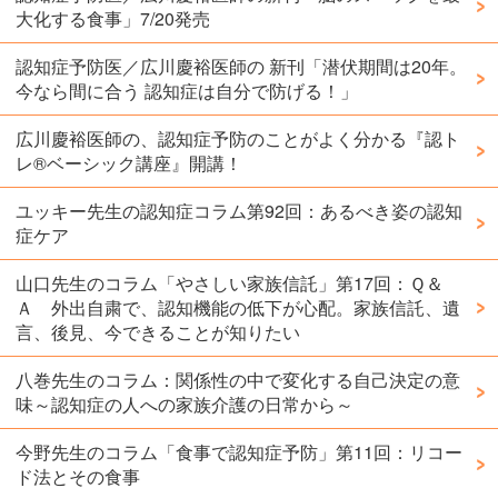
大化する食事」7/20発売
認知症予防医／広川慶裕医師の 新刊「潜伏期間は20年。
今なら間に合う 認知症は自分で防げる！」
広川慶裕医師の、認知症予防のことがよく分かる『認ト
レ®️ベーシック講座』開講！
ユッキー先生の認知症コラム第92回：あるべき姿の認知
症ケア
山口先生のコラム「やさしい家族信託」第17回：Ｑ＆
Ａ 外出自粛で、認知機能の低下が心配。家族信託、遺
言、後見、今できることが知りたい
八巻先生のコラム：関係性の中で変化する自己決定の意
味～認知症の人への家族介護の日常から～
今野先生のコラム「食事で認知症予防」第11回：リコー
ド法とその食事