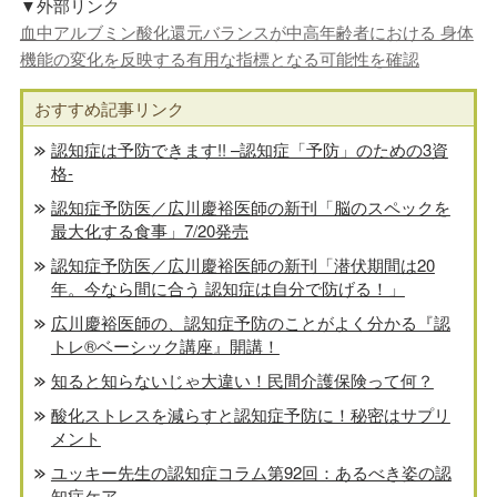
▼外部リンク
血中アルブミン酸化還元バランスが中高年齢者における 身体
機能の変化を反映する有用な指標となる可能性を確認
おすすめ記事リンク
認知症は予防できます!! –認知症「予防」のための3資
格-
認知症予防医／広川慶裕医師の新刊「脳のスペックを
最大化する食事」7/20発売
認知症予防医／広川慶裕医師の新刊「潜伏期間は20
年。今なら間に合う 認知症は自分で防げる！」
広川慶裕医師の、認知症予防のことがよく分かる『認
トレ®️ベーシック講座』開講！
知ると知らないじゃ大違い！民間介護保険って何？
酸化ストレスを減らすと認知症予防に！秘密はサプリ
メント
ユッキー先生の認知症コラム第92回：あるべき姿の認
知症ケア