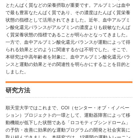
とたんぱく質などの栄養摂取が重要です。アルブミンは血中
で最も豊富なたんぱく質であり、その濃度はたんぱく質栄養
状態の指標として活用されてきました。近年、血中アルブミ
ン酸化還元バランスがアルブミンの濃度よりも鋭敏なたんぱ
く質栄養状態の指標であることが明らかとなってきました。
一方で、血中アルブミン酸化還元バランスが運動によって得
られる効果とどのように関連するかは不明でした。そこで、
本研究は中高年齢者を対象に、血中アルブミン酸化還元バラ
ンスと運動の効果とその関連性を明らかにすることを目的と
しました。
研究方法
順天堂大学ではこれまで、COI（センター・オブ・イノベー
ション）プロジェクトの一環として、運動器障害によって移
動機能が低下した状態である「ロコモティブシンドローム」
の予防・改善に効果的な運動プログラムの開発と社会実装に
取り組んできました。本研究では、12週間の運動トレーニン