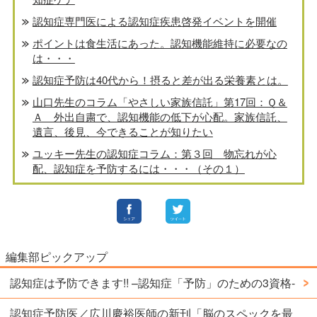
認知症専門医による認知症疾患啓発イベントを開催
ポイントは食生活にあった。認知機能維持に必要なの
は・・・
認知症予防は40代から！摂ると差が出る栄養素とは。
山口先生のコラム「やさしい家族信託」第17回：Ｑ＆
Ａ 外出自粛で、認知機能の低下が心配。家族信託、
遺言、後見、今できることが知りたい
ユッキー先生の認知症コラム：第３回 物忘れが心
配、認知症を予防するには・・・（その１）
編集部ピックアップ
認知症は予防できます!! –認知症「予防」のための3資格-
認知症予防医／広川慶裕医師の新刊「脳のスペックを最