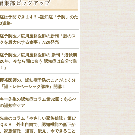
症は予防できます!! –認知症「予防」のた
3資格-
症予防医／広川慶裕医師の新刊「脳のス
クを最大化する食事」7/20発売
症予防医／広川慶裕医師の 新刊「潜伏期
20年。今なら間に合う 認知症は自分で防
！」
慶裕医師の、認知症予防のことがよく分
『認トレ®️ベーシック講座』開講！
キー先生の認知症コラム第92回：あるべ
の認知症ケア
先生のコラム「やさしい家族信託」第17
Ｑ＆Ａ 外出自粛で、認知機能の低下が
。家族信託、遺言、後見、今できること