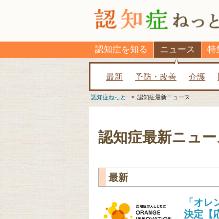
認知症を知る
ニュース
特
最新
予防・改善
介護
認知症ねっと
>
認知症最新ニュース
認知症最新ニュー
最新
「オレ
決定【