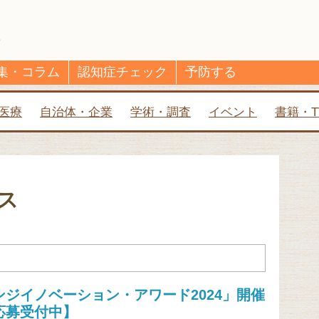
集・コラム
認知症チェック
予防する
医療
自治体・企業
学術・調査
イベント
書籍・T
ス
ンジイノベーション・アワード2024」開催
応募受付中】