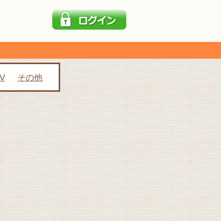
V
その他