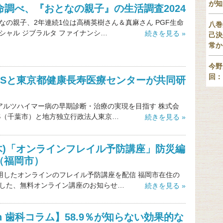
が知
命調べ、『おとなの親子』の生活調査2024
なの親子、2年連続1位は高橋英樹さん＆真麻さん PGF生命
八巻
シャル ジブラルタ ファイナンシ…
続きを見る »
己決
常か
今野
回：
NOSと東京都健康長寿医療センターが共同研
アルツハイマー病の早期診断・治療の実現を目指す 株式会
OS（千葉市）と地方独立行政法人東京…
続きを見る »
8(木)「オンラインフレイル予防講座」防災編
（福岡市）
活用したオンラインのフレイル予防講座を配信 福岡市在住の
した、無料オンライン講座のお知らせ…
続きを見る »
ch 歯科コラム】58.9％が知らない効果的な