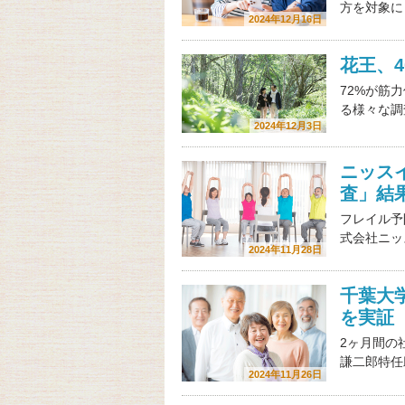
方を対象に
2024年12月16日
花王、4
72%が筋
る様々な調
2024年12月3日
ニッス
査」結
フレイル予
式会社ニッ
2024年11月28日
千葉大
を実証
2ヶ月間の
謙二郎特任
2024年11月26日