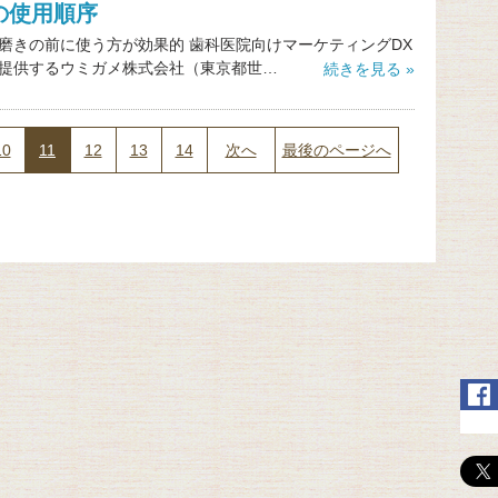
の使用順序
磨きの前に使う方が効果的 歯科医院向けマーケティングDX
提供するウミガメ株式会社（東京都世…
続きを見る »
10
11
12
13
14
次へ
最後のページへ