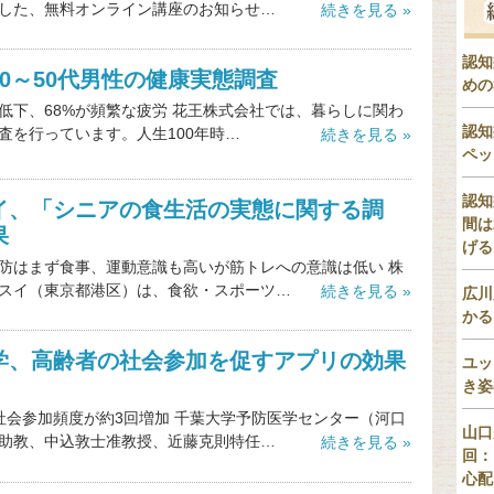
した、無料オンライン講座のお知らせ…
続きを見る »
認知
0～50代男性の健康実態調査
めの
力低下、68%が頻繁な疲労 花王株式会社では、暮らしに関わ
認知
査を行っています。人生100年時…
続きを見る »
ペッ
認知
イ、「シニアの食生活の実態に関する調
間は
果
げる
防はまず食事、運動意識も高いが筋トレへの意識は低い 株
スイ（東京都港区）は、食欲・スポーツ…
続きを見る »
広川
かる
学、高齢者の社会参加を促すアプリの効果
ユッ
き姿
社会参加頻度が約3回増加 千葉大学予防医学センター（河口
山口
助教、中込敦士准教授、近藤克則特任…
続きを見る »
回：
心配