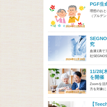
PGF生
理想のおと
（プルデン
2024年11月21日
SEG
究
血液1滴で
社SEGN
2024年11月19日
11/2
を開催
Zoomを
方を対象に
2024年11月15日
【Tee