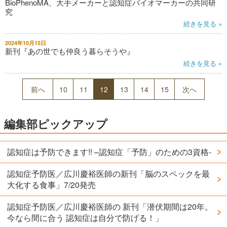
BioPhenoMA、大手メーカーと認知症バイオマーカーの共同研
究
続きを見る »
2024年10月15日
新刊『あの世でも仲良う暮らそうや』
続きを見る »
前へ
10
11
12
13
14
15
次へ
編集部ピックアップ
認知症は予防できます!! –認知症「予防」のための3資格-
認知症予防医／広川慶裕医師の新刊「脳のスペックを最
大化する食事」7/20発売
認知症予防医／広川慶裕医師の 新刊「潜伏期間は20年。
今なら間に合う 認知症は自分で防げる！」