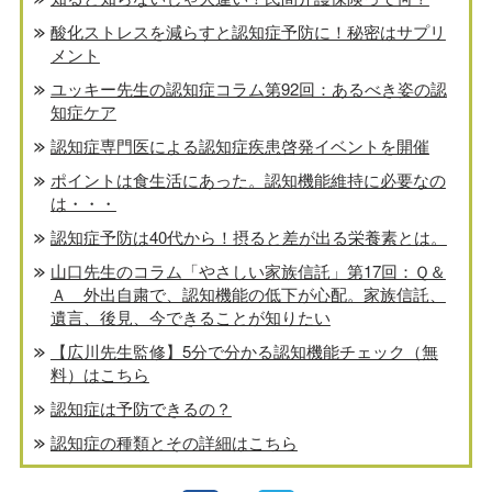
酸化ストレスを減らすと認知症予防に！秘密はサプリ
メント
ユッキー先生の認知症コラム第92回：あるべき姿の認
知症ケア
認知症専門医による認知症疾患啓発イベントを開催
ポイントは食生活にあった。認知機能維持に必要なの
は・・・
認知症予防は40代から！摂ると差が出る栄養素とは。
山口先生のコラム「やさしい家族信託」第17回：Ｑ＆
Ａ 外出自粛で、認知機能の低下が心配。家族信託、
遺言、後見、今できることが知りたい
【広川先生監修】5分で分かる認知機能チェック（無
料）はこちら
認知症は予防できるの？
認知症の種類とその詳細はこちら