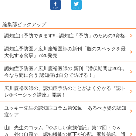
編集部ピックアップ
認知症は予防できます!! –認知症「予防」のための3資格-
認知症予防医／広川慶裕医師の新刊「脳のスペックを最
大化する食事」7/20発売
認知症予防医／広川慶裕医師の 新刊「潜伏期間は20年。
今なら間に合う 認知症は自分で防げる！」
広川慶裕医師の、認知症予防のことがよく分かる『認ト
レ®️ベーシック講座』開講！
ユッキー先生の認知症コラム第92回：あるべき姿の認知
症ケア
山口先生のコラム「やさしい家族信託」第17回：Ｑ＆
Ａ 外出自粛で、認知機能の低下が心配。家族信託、遺