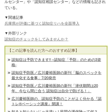
ルセンター」や「認知症相談センター」などの情報も記され
ている。
▼関連記事
兵庫県が評価に基づく認知症リハを全面導入
▼外部リンク
認知症のチェックをしてみませんか？
【この記事を読んだ方へのおすすめ記事】
認知症は予防できます!! –認知症「予防」のための3資
格-
認知症予防医／広川慶裕医師の新刊「脳のスペックを
最大化する食事」7/20発売
認知症予防医／広川慶裕医師の新刊「潜伏期間は20
年。今なら間に合う 認知症は自分で防げる！」
広川慶裕医師の、認知症予防のことがよく分かる『認
トレ®️ベーシック講座』開講！
知ると知らないじゃ大違い！民間介護保険って何？