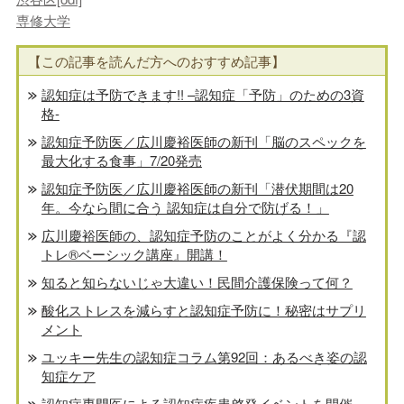
専修大学
【この記事を読んだ方へのおすすめ記事】
認知症は予防できます!! –認知症「予防」のための3資
格-
認知症予防医／広川慶裕医師の新刊「脳のスペックを
最大化する食事」7/20発売
認知症予防医／広川慶裕医師の新刊「潜伏期間は20
年。今なら間に合う 認知症は自分で防げる！」
広川慶裕医師の、認知症予防のことがよく分かる『認
トレ®️ベーシック講座』開講！
知ると知らないじゃ大違い！民間介護保険って何？
酸化ストレスを減らすと認知症予防に！秘密はサプリ
メント
ユッキー先生の認知症コラム第92回：あるべき姿の認
知症ケア
認知症専門医による認知症疾患啓発イベントを開催