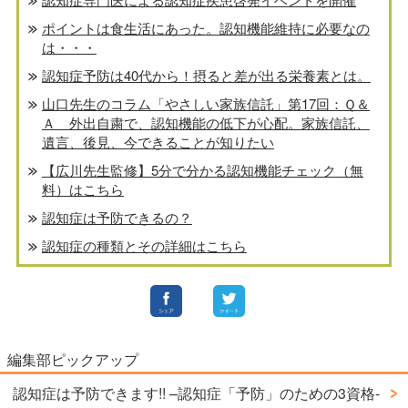
ポイントは食生活にあった。認知機能維持に必要なの
は・・・
認知症予防は40代から！摂ると差が出る栄養素とは。
山口先生のコラム「やさしい家族信託」第17回：Ｑ＆
Ａ 外出自粛で、認知機能の低下が心配。家族信託、
遺言、後見、今できることが知りたい
【広川先生監修】5分で分かる認知機能チェック（無
料）はこちら
認知症は予防できるの？
認知症の種類とその詳細はこちら
編集部ピックアップ
認知症は予防できます!! –認知症「予防」のための3資格-