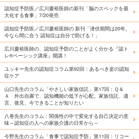
認知症予防医／広川慶裕医師の新刊「脳のスペックを最
大化する食事」7/20発売
認知症予防医／広川慶裕医師の 新刊「潜伏期間は20年。
今なら間に合う 認知症は自分で防げる！」
広川慶裕医師の、認知症予防のことがよく分かる『認ト
レ®️ベーシック講座』開講！
ユッキー先生の認知症コラム第92回：あるべき姿の認知
症ケア
山口先生のコラム「やさしい家族信託」第17回：Ｑ＆
Ａ 外出自粛で、認知機能の低下が心配。家族信託、遺
言、後見、今できることが知りたい
八巻先生のコラム：関係性の中で変化する自己決定の意
味～認知症の人への家族介護の日常から～
今野先生のコラム「食事で認知症予防」第11回：リコー