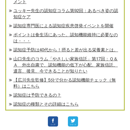
メント
ユッキー先生の認知症コラム第92回：あるべき姿の認
知症ケア
認知症専門医による認知症疾患啓発イベントを開催
ポイントは食生活にあった。認知機能維持に必要なの
は・・・
認知症予防は40代から！摂ると差が出る栄養素とは。
山口先生のコラム「やさしい家族信託」第17回：Ｑ＆
Ａ 外出自粛で、認知機能の低下が心配。家族信託、
遺言、後見、今できることが知りたい
【広川先生監修】5分で分かる認知機能チェック（無
料）はこちら
認知症は予防できるの？
認知症の種類とその詳細はこちら