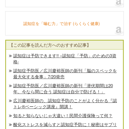
認知症を「噛む力」で治す (らくらく健康)
【この記事を読んだ方へのおすすめ記事】
認知症は予防できます!! –認知症「予防」のための3資
格-
認知症予防医／広川慶裕医師の新刊「脳のスペックを
最大化する食事」7/20発売
認知症予防医／広川慶裕医師の新刊「潜伏期間は20
年。今なら間に合う 認知症は自分で防げる！」
広川慶裕医師の、認知症予防のことがよく分かる『認
トレ®️ベーシック講座』開講！
知ると知らないじゃ大違い！民間介護保険って何？
酸化ストレスを減らすと認知症予防に！秘密はサプリ