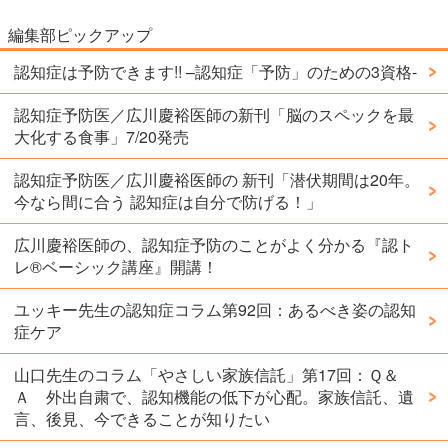
編集部ピックアップ
認知症は予防できます!! –認知症「予防」のための3資格-
認知症予防医／広川慶裕医師の新刊「脳のスペックを最
大化する食事」7/20発売
認知症予防医／広川慶裕医師の 新刊「潜伏期間は20年。
今なら間に合う 認知症は自分で防げる！」
広川慶裕医師の、認知症予防のことがよく分かる『認ト
レ®️ベーシック講座』開講！
ユッキー先生の認知症コラム第92回：あるべき姿の認知
症ケア
山口先生のコラム「やさしい家族信託」第17回：Ｑ＆
Ａ 外出自粛で、認知機能の低下が心配。家族信託、遺
言、後見、今できることが知りたい