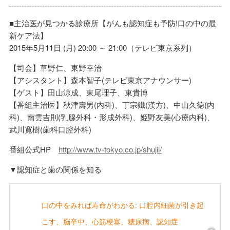
■主治医が見つかる診療所【がんも認知症も予防!口の中の最
新ケア法】
2015年5月11日 (月) 20:00 ～ 21:00（テレビ東京系列）
【司会】草野仁、東野幸治
【アシスタント】森本智子(テレビ東京アナウンサー)
【ゲスト】田山涼成、東尾理子、東貴博
【番組主治医】秋津壽男(内科)、丁宗鐵(漢方)、中山久徳(内
科)、南雲吉則(乳腺外科・形成外科)、姫野友美(心療内科)、
武川寛樹(歯科口腔外科)
番組公式HP
http://www.tv-tokyo.co.jp/shujii/
▼認知症と歯の関係を知る
口の中をみれば寿命がわかる: 口腔内細菌が引き起
こす、脳卒中、心筋梗塞、糖尿病、認知症