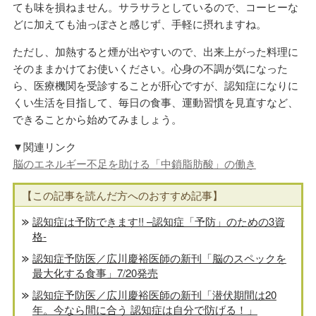
ても味を損ねません。サラサラとしているので、コーヒーな
どに加えても油っぽさと感じず、手軽に摂れますね。
ただし、加熱すると煙が出やすいので、出来上がった料理に
そのままかけてお使いください。心身の不調が気になった
ら、医療機関を受診することが肝心ですが、認知症になりに
くい生活を目指して、毎日の食事、運動習慣を見直すなど、
できることから始めてみましょう。
▼関連リンク
脳のエネルギー不足を助ける「中鎖脂肪酸」の働き
【この記事を読んだ方へのおすすめ記事】
認知症は予防できます!! –認知症「予防」のための3資
格-
認知症予防医／広川慶裕医師の新刊「脳のスペックを
最大化する食事」7/20発売
認知症予防医／広川慶裕医師の新刊「潜伏期間は20
年。今なら間に合う 認知症は自分で防げる！」