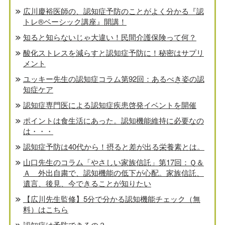
広川慶裕医師の、認知症予防のことがよく分かる『認
トレ®️ベーシック講座』開講！
知ると知らないじゃ大違い！民間介護保険って何？
酸化ストレスを減らすと認知症予防に！秘密はサプリ
メント
ユッキー先生の認知症コラム第92回：あるべき姿の認
知症ケア
認知症専門医による認知症疾患啓発イベントを開催
ポイントは食生活にあった。認知機能維持に必要なの
は・・・
認知症予防は40代から！摂ると差が出る栄養素とは。
山口先生のコラム「やさしい家族信託」第17回：Ｑ＆
Ａ 外出自粛で、認知機能の低下が心配。家族信託、
遺言、後見、今できることが知りたい
【広川先生監修】5分で分かる認知機能チェック（無
料）はこちら
認知症は予防できるの？