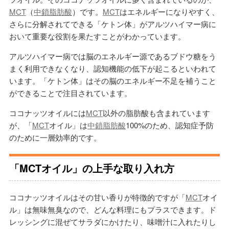
MCT
（
中鎖脂肪酸
）です。
MCT
はエネルギーになりやすく、
さらに分解されてできる「ケトン体」がアルツハイマー病に
おいて重要な役割を果たすことがわかっています。
アルツハイマー病では脳のエネルギー源であるブドウ糖をう
まく利用できなくなり、認知機能の低下が起こるといわれて
います。「ケトン体」はその脳のエネルギー不足を補うこと
ができることで注目されています。
ココナッツオイルには
MCT
以外の脂肪酸も含まれています
が、「
MCT
オイル」は
中鎖脂肪酸
100%のため、認知症予防
のために一層効率的です。
「MCTオイル」の上手な取り入れ方
ココナッツオイルはその甘い香りが特徴的ですが「
MCT
オイ
ル」は無味無臭なので、どんな料理にもプラスできます。ド
レッシングに混ぜてサラダにかけたり、味噌汁に入れたりし