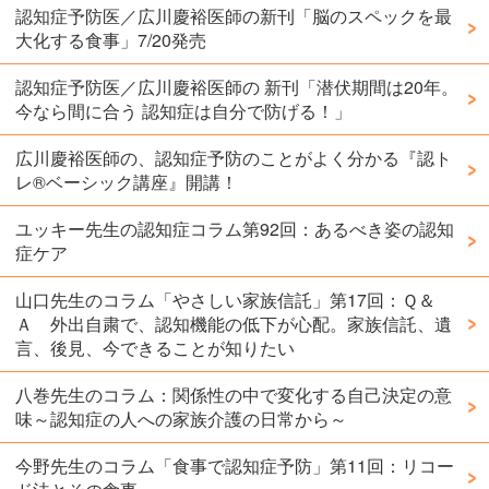
認知症予防医／広川慶裕医師の新刊「脳のスペックを最
大化する食事」7/20発売
認知症予防医／広川慶裕医師の 新刊「潜伏期間は20年。
今なら間に合う 認知症は自分で防げる！」
広川慶裕医師の、認知症予防のことがよく分かる『認ト
レ®️ベーシック講座』開講！
ユッキー先生の認知症コラム第92回：あるべき姿の認知
症ケア
山口先生のコラム「やさしい家族信託」第17回：Ｑ＆
Ａ 外出自粛で、認知機能の低下が心配。家族信託、遺
言、後見、今できることが知りたい
八巻先生のコラム：関係性の中で変化する自己決定の意
味～認知症の人への家族介護の日常から～
今野先生のコラム「食事で認知症予防」第11回：リコー