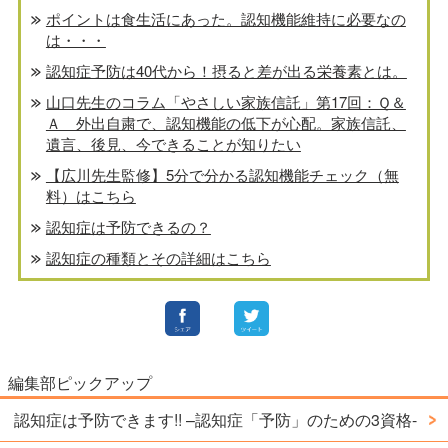
ポイントは食生活にあった。認知機能維持に必要なの
は・・・
認知症予防は40代から！摂ると差が出る栄養素とは。
山口先生のコラム「やさしい家族信託」第17回：Ｑ＆
Ａ 外出自粛で、認知機能の低下が心配。家族信託、
遺言、後見、今できることが知りたい
【広川先生監修】5分で分かる認知機能チェック（無
料）はこちら
認知症は予防できるの？
認知症の種類とその詳細はこちら
編集部ピックアップ
認知症は予防できます!! –認知症「予防」のための3資格-