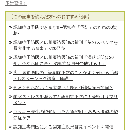
予防習慣！
【この記事を読んだ方へのおすすめ記事】
認知症は予防できます!! –認知症「予防」のための3資
格-
認知症予防医／広川慶裕医師の新刊「脳のスペックを
最大化する食事」7/20発売
認知症予防医／広川慶裕医師の新刊「潜伏期間は20
年。今なら間に合う 認知症は自分で防げる！」
広川慶裕医師の、認知症予防のことがよく分かる『認
トレ®️ベーシック講座』開講！
知ると知らないじゃ大違い！民間介護保険って何？
酸化ストレスを減らすと認知症予防に！秘密はサプリ
メント
ユッキー先生の認知症コラム第92回：あるべき姿の認
知症ケア
認知症専門医による認知症疾患啓発イベントを開催