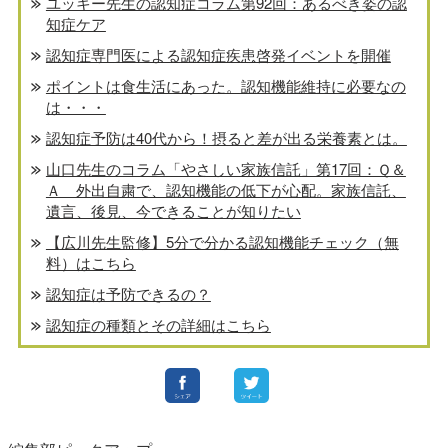
ユッキー先生の認知症コラム第92回：あるべき姿の認
知症ケア
認知症専門医による認知症疾患啓発イベントを開催
ポイントは食生活にあった。認知機能維持に必要なの
は・・・
認知症予防は40代から！摂ると差が出る栄養素とは。
山口先生のコラム「やさしい家族信託」第17回：Ｑ＆
Ａ 外出自粛で、認知機能の低下が心配。家族信託、
遺言、後見、今できることが知りたい
【広川先生監修】5分で分かる認知機能チェック（無
料）はこちら
認知症は予防できるの？
認知症の種類とその詳細はこちら