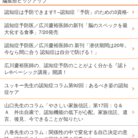
編集部ピックアップ
認知症は予防できます!! –認知症「予防」のための3資格-
認知症予防医／広川慶裕医師の新刊「脳のスペックを最
大化する食事」7/20発売
認知症予防医／広川慶裕医師の 新刊「潜伏期間は20年。
今なら間に合う 認知症は自分で防げる！」
広川慶裕医師の、認知症予防のことがよく分かる『認ト
レ®️ベーシック講座』開講！
ユッキー先生の認知症コラム第92回：あるべき姿の認知
症ケア
山口先生のコラム「やさしい家族信託」第17回：Ｑ＆
Ａ 外出自粛で、認知機能の低下が心配。家族信託、遺
言、後見、今できることが知りたい
八巻先生のコラム：関係性の中で変化する自己決定の意