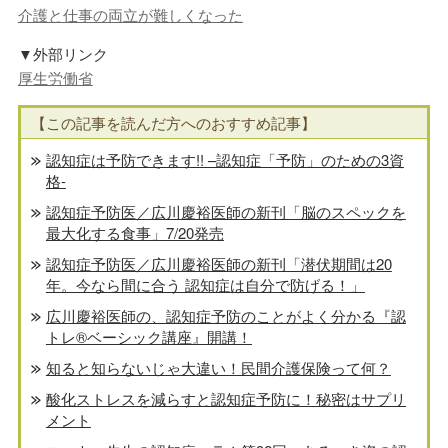
介護と仕事の両立が難しくなった
▼外部リンク
厚生労働省
【この記事を読んだ方へのおすすめ記事】
認知症は予防できます!! –認知症「予防」のための3資
格-
認知症予防医／広川慶裕医師の新刊「脳のスペックを
最大化する食事」7/20発売
認知症予防医／広川慶裕医師の新刊「潜伏期間は20
年。今なら間に合う 認知症は自分で防げる！」
広川慶裕医師の、認知症予防のことがよく分かる『認
トレ®️ベーシック講座』開講！
知ると知らないじゃ大違い！民間介護保険って何？
酸化ストレスを減らすと認知症予防に！秘密はサプリ
メント