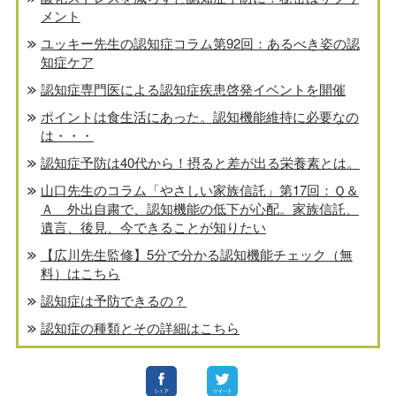
メント
ユッキー先生の認知症コラム第92回：あるべき姿の認
知症ケア
認知症専門医による認知症疾患啓発イベントを開催
ポイントは食生活にあった。認知機能維持に必要なの
は・・・
認知症予防は40代から！摂ると差が出る栄養素とは。
山口先生のコラム「やさしい家族信託」第17回：Ｑ＆
Ａ 外出自粛で、認知機能の低下が心配。家族信託、
遺言、後見、今できることが知りたい
【広川先生監修】5分で分かる認知機能チェック（無
料）はこちら
認知症は予防できるの？
認知症の種類とその詳細はこちら