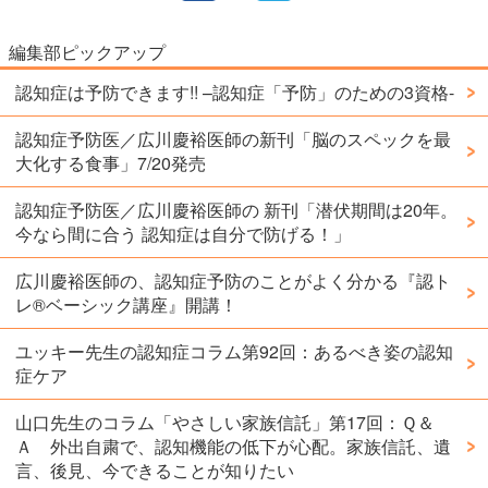
編集部ピックアップ
認知症は予防できます!! –認知症「予防」のための3資格-
認知症予防医／広川慶裕医師の新刊「脳のスペックを最
大化する食事」7/20発売
認知症予防医／広川慶裕医師の 新刊「潜伏期間は20年。
今なら間に合う 認知症は自分で防げる！」
広川慶裕医師の、認知症予防のことがよく分かる『認ト
レ®️ベーシック講座』開講！
ユッキー先生の認知症コラム第92回：あるべき姿の認知
症ケア
山口先生のコラム「やさしい家族信託」第17回：Ｑ＆
Ａ 外出自粛で、認知機能の低下が心配。家族信託、遺
言、後見、今できることが知りたい