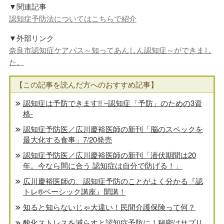
▼関連記事
認知症予防法についてはこちらで紹介
▼外部リンク
奈良市認知症ケアパス～知ってあんしん認知症～ができまし
た。
【この記事を読んだ方へのおすすめ記事】
認知症は予防できます!! –認知症「予防」のための3資
格-
認知症予防医／広川慶裕医師の新刊「脳のスペックを
最大化する食事」7/20発売
認知症予防医／広川慶裕医師の新刊「潜伏期間は20
年。今なら間に合う 認知症は自分で防げる！」
広川慶裕医師の、認知症予防のことがよく分かる『認
トレ®️ベーシック講座』開講！
知ると知らないじゃ大違い！民間介護保険って何？
酸化ストレスを減らすと認知症予防に！秘密はサプリ