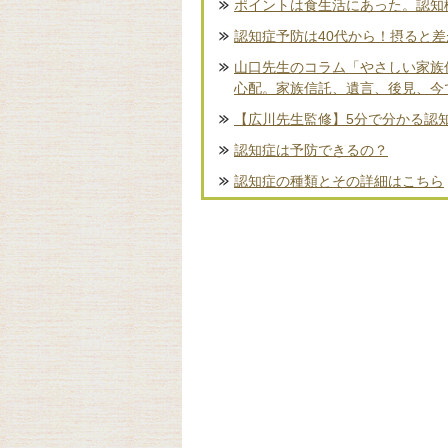
ポイントは食生活にあった。認知
認知症予防は40代から！摂ると
山口先生のコラム「やさしい家族
心配。家族信託、遺言、後見、今
【広川先生監修】5分で分かる認
認知症は予防できるの？
認知症の種類とその詳細はこちら