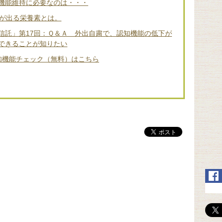
機能維持に必要なのは・・・
差が出る栄養素とは。
信託」第17回：Ｑ＆Ａ 外出自粛で、認知機能の低下が
できることが知りたい
知機能チェック（無料）はこちら