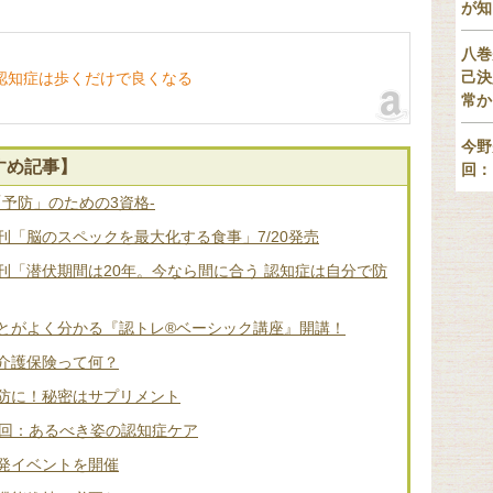
が知
八巻
己決
認知症は歩くだけで良くなる
常か
今野
すめ記事】
回：
「予防」のための3資格-
「脳のスペックを最大化する食事」7/20発売
刊「潜伏期間は20年。今なら間に合う 認知症は自分で防
とがよく分かる『認トレ®️ベーシック講座』開講！
介護保険って何？
防に！秘密はサプリメント
2回：あるべき姿の認知症ケア
発イベントを開催