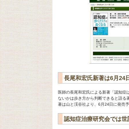
長尾和宏氏新著は6月24
医師の長尾和宏氏による新著「認知症
ないかは歩き方から判断できると語る
著は山と渓谷社より、6月24日に発売予定
認知症治療研究会では世