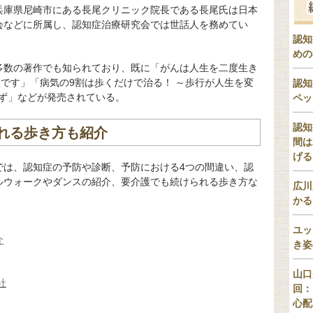
兵庫県尼崎市にある長尾クリニック院長である長尾氏は日本
会などに所属し、認知症治療研究会では世話人を務めてい
認知
めの
多数の著作でも知られており、既に「がんは人生を二度生き
損です」「病気の9割は歩くだけで治る！ ～歩行が人生を変
認知
らず」などが発売されている。
ペッ
認知
れる歩き方も紹介
間は
げる
では、認知症の予防や診断、予防における4つの間違い、認
ルウォークやダンスの紹介、要介護でも続けられる歩き方な
広川
かる
ユッ
介
き姿
山口
社
回：
心配