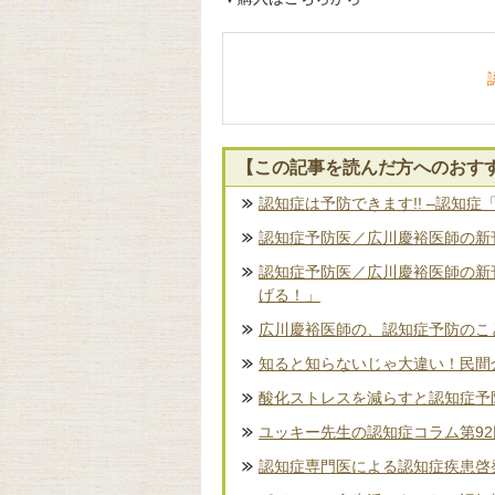
【この記事を読んだ方へのおす
認知症は予防できます!! –認知症
認知症予防医／広川慶裕医師の新刊
認知症予防医／広川慶裕医師の新
げる！」
広川慶裕医師の、認知症予防のこ
知ると知らないじゃ大違い！民間
酸化ストレスを減らすと認知症予
ユッキー先生の認知症コラム第9
認知症専門医による認知症疾患啓