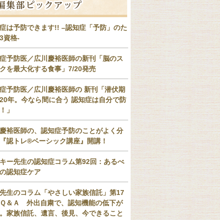
症は予防できます!! –認知症「予防」のた
3資格-
症予防医／広川慶裕医師の新刊「脳のス
クを最大化する食事」7/20発売
症予防医／広川慶裕医師の 新刊「潜伏期
20年。今なら間に合う 認知症は自分で防
！」
慶裕医師の、認知症予防のことがよく分
『認トレ®️ベーシック講座』開講！
キー先生の認知症コラム第92回：あるべ
の認知症ケア
先生のコラム「やさしい家族信託」第17
Ｑ＆Ａ 外出自粛で、認知機能の低下が
。家族信託、遺言、後見、今できること