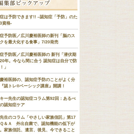
症は予防できます!! –認知症「予防」のた
3資格-
症予防医／広川慶裕医師の新刊「脳のス
クを最大化する食事」7/20発売
症予防医／広川慶裕医師の 新刊「潜伏期
20年。今なら間に合う 認知症は自分で防
！」
慶裕医師の、認知症予防のことがよく分
『認トレ®️ベーシック講座』開講！
キー先生の認知症コラム第92回：あるべ
の認知症ケア
先生のコラム「やさしい家族信託」第17
Ｑ＆Ａ 外出自粛で、認知機能の低下が
。家族信託、遺言、後見、今できること