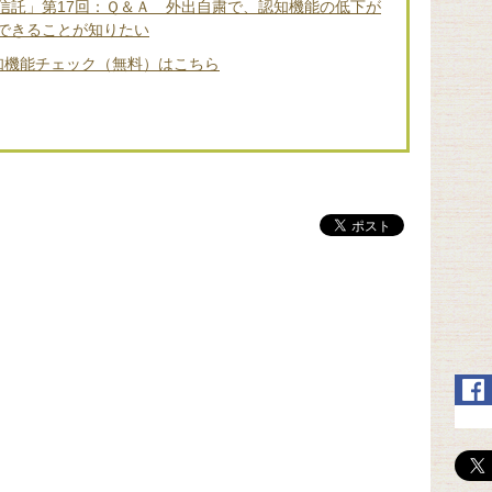
信託」第17回：Ｑ＆Ａ 外出自粛で、認知機能の低下が
できることが知りたい
知機能チェック（無料）はこちら