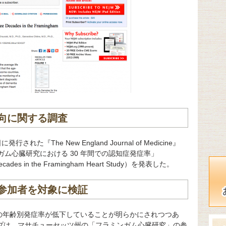
向に関する調査
された『The New England Journal of Medicine』
ガム心臓研究における 30 年間での認知症発症率」
e Decades in the Framingham Heart Study）を発表した。
参加者を対象に検証
の年齢別発症率が低下していることが明らかにされつつあ
グループは、マサチューセッツ州の「フラミンガム心臓研究」の参