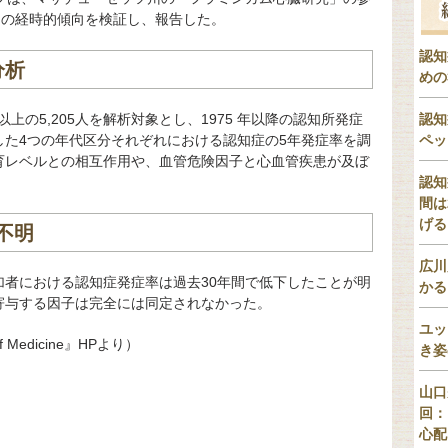
年間の経時的傾向を検証し、報告した。
認知
分析
めの
上の5,205人を解析対象とし、1975 年以降の認知所発症
認知
した4つの年代区分それぞれにおける認知症の5年発症率を調
ペッ
育レベルとの相互作用や、血管危険因子と心血管疾患が及ぼ
認知
間は
げる
不明
広川
加者における認知症発症率は過去30年間で低下したことが明
かる
寄与する因子は完全には同定されなかった。
ユッ
of Medicine』HPより）
き姿
山口
回：
心配