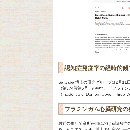
認知症発症率の経時的傾
Satizabal博士の研究グループは2月11日に発行
（第374巻第6号）の中で、「フラミン
（Incidence of Dementia over Thre
フラミンガム心臓研究の
最近の推計で高所得国における認知症
る。そこでSatizabal博士の研究