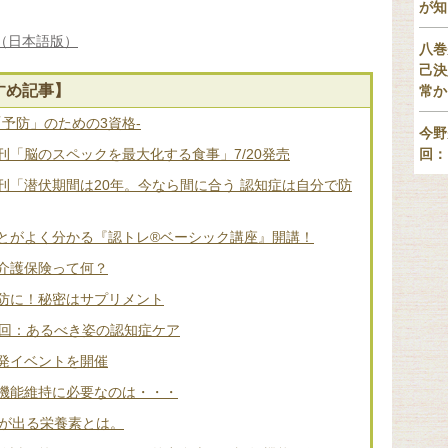
が知
cine（日本語版）
八巻
己決
すめ記事】
常か
「予防」のための3資格-
今野
「脳のスペックを最大化する食事」7/20発売
回：
刊「潜伏期間は20年。今なら間に合う 認知症は自分で防
とがよく分かる『認トレ®️ベーシック講座』開講！
介護保険って何？
防に！秘密はサプリメント
2回：あるべき姿の認知症ケア
発イベントを開催
機能維持に必要なのは・・・
差が出る栄養素とは。