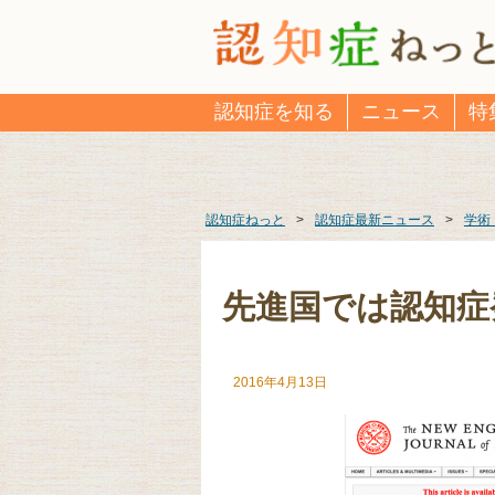
認知症を知る
ニュース
特
認知症ねっと
>
認知症最新ニュース
>
学術
先進国では認知症
2016年4月13日