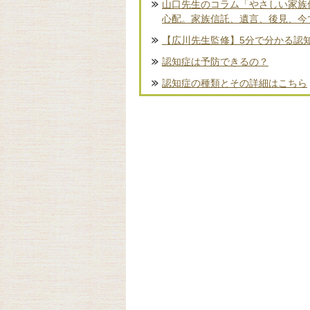
山口先生のコラム「やさしい家族
心配。家族信託、遺言、後見、今
【広川先生監修】5分で分かる認
認知症は予防できるの？
認知症の種類とその詳細はこちら