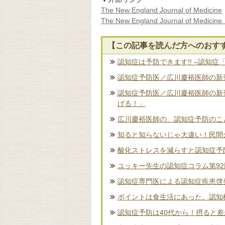
The New England Journal of Medicine
The New England Journal of Medi
【この記事を読んだ方へのおす
認知症は予防できます!! –認知症
認知症予防医／広川慶裕医師の新刊
認知症予防医／広川慶裕医師の新
げる！」
広川慶裕医師の、認知症予防のこ
知ると知らないじゃ大違い！民間
酸化ストレスを減らすと認知症予
ユッキー先生の認知症コラム第9
認知症専門医による認知症疾患啓
ポイントは食生活にあった。認知
認知症予防は40代から！摂ると