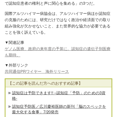
で認知症患者の権利と声に関心を集める」の3つだ。
国際アルツハイマー病協会は、アルツハイマー病ほか認知症
の克服のためには、研究だけではなく政治や経済面での取り
組み強化が欠かせないこと、また世界的な協力が必要である
ことを強く訴えている。
▼関連記事
ゲノム医療、政府の来年度の予算に。認知症の遺伝子別医療
も期待。
▼外部リンク
共同通信PRワイヤー 海外リリース
【この記事を読んだ方へのおすすめ記事】
認知症は予防できます!! –認知症「予防」のための3資
格-
認知症予防医／広川慶裕医師の新刊「脳のスペックを
最大化する食事」7/20発売