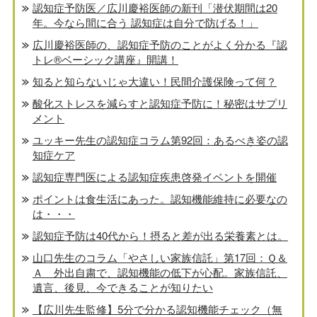
認知症予防医／広川慶裕医師の新刊「潜伏期間は20
年。今なら間に合う 認知症は自分で防げる！」
広川慶裕医師の、認知症予防のことがよく分かる『認
トレ®️ベーシック講座』開講！
知ると知らないじゃ大違い！民間介護保険って何？
酸化ストレスを減らすと認知症予防に！秘密はサプリ
メント
ユッキー先生の認知症コラム第92回：あるべき姿の認
知症ケア
認知症専門医による認知症疾患啓発イベントを開催
ポイントは食生活にあった。認知機能維持に必要なの
は・・・
認知症予防は40代から！摂ると差が出る栄養素とは。
山口先生のコラム「やさしい家族信託」第17回：Ｑ＆
Ａ 外出自粛で、認知機能の低下が心配。家族信託、
遺言、後見、今できることが知りたい
【広川先生監修】5分で分かる認知機能チェック（無