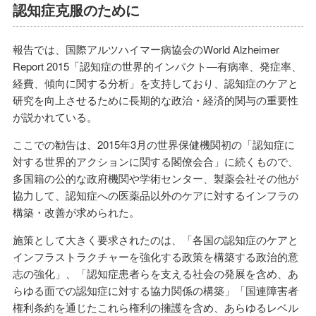
認知症克服のために
報告では、国際アルツハイマー病協会のWorld Alzheimer
Report 2015「認知症の世界的インパクト―有病率、発症率、
経費、傾向に関する分析」を支持しており、認知症のケアと
研究を向上させるために長期的な政治・経済的関与の重要性
が説かれている。
ここでの勧告は、2015年3月の世界保健機関初の「認知症に
対する世界的アクションに関する閣僚会合」に続くもので、
多国籍の公的な政府機関や学術センター、製薬会社その他が
協力して、認知症への医薬品以外のケアに対するインフラの
構築・改善が求められた。
施策として大きく要求されたのは、「各国の認知症のケアと
インフラストラクチャーを強化する政策を構築する政治的意
志の強化」、「認知症患者らを支える社会の発展を含め、あ
らゆる面での認知症に対する協力関係の構築」「国連障害者
権利条約を通じたこれら権利の擁護を含め、あらゆるレベル