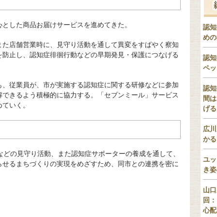
心とした商品お届けサービスを進めてきた。
認知
めの
また店舗営業時に、見守り活動を通して異変をすばやく察知
を防止し、認知症徘徊行動などの早期発見・保護につなげる
認知
ペッ
も、従業員が、市が実施する認知症に関する研修などに参加
認知
解できるよう積極的に協力する。「セブンミール」サービス
間は
めていく。
げる
広川
かる
者などの見守り活動、また認知症サポーターの養成を通して、
ユッ
らせるまちづくりの実現をめざすため、同市との連携を密に
き姿
山口
回：
心配