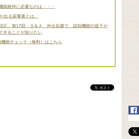
機能維持に必要なのは・・・
差が出る栄養素とは。
信託」第17回：Ｑ＆Ａ 外出自粛で、認知機能の低下が
できることが知りたい
知機能チェック（無料）はこちら