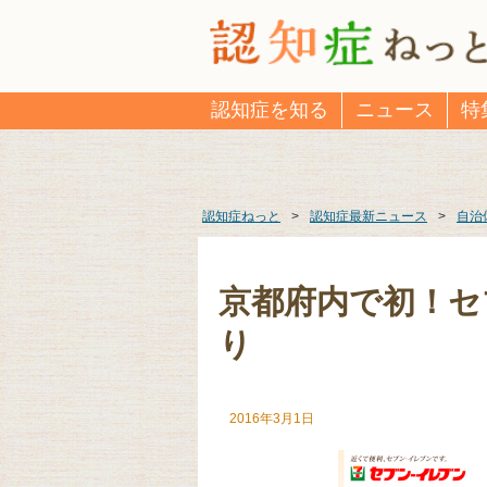
認知症を知る
ニュース
特
認知症ねっと
>
認知症最新ニュース
>
自治
京都府内で初！セ
り
2016年3月1日