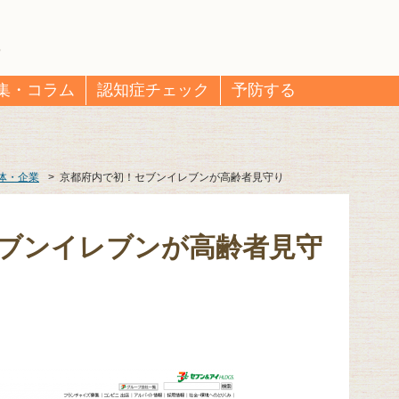
集・コラム
認知症チェック
予防する
体・企業
>
京都府内で初！セブンイレブンが高齢者見守り
ブンイレブンが高齢者見守