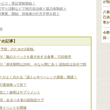
が知
ービス」実証実験開始！
見守り活動などで地方自治体と協力体制続々
八巻
付事業」開始 徘徊者の行方不明を防ぐ
己決
常か
]
今野
回：
すめ記事】
「予防」のための3資格-
「脳のスペックを最大化する食事」7/20発売
刊「潜伏期間は20年。今なら間に合う 認知症は自分で防
とがよく分かる『認トレ®️ベーシック講座』開講！
介護保険って何？
防に！秘密はサプリメント
2回：あるべき姿の認知症ケア
発イベントを開催