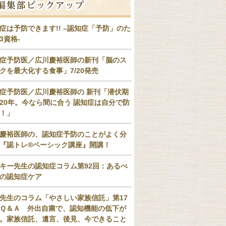
症は予防できます!! –認知症「予防」のた
3資格-
症予防医／広川慶裕医師の新刊「脳のス
クを最大化する食事」7/20発売
症予防医／広川慶裕医師の 新刊「潜伏期
20年。今なら間に合う 認知症は自分で防
！」
慶裕医師の、認知症予防のことがよく分
『認トレ®️ベーシック講座』開講！
キー先生の認知症コラム第92回：あるべ
の認知症ケア
先生のコラム「やさしい家族信託」第17
Ｑ＆Ａ 外出自粛で、認知機能の低下が
。家族信託、遺言、後見、今できること