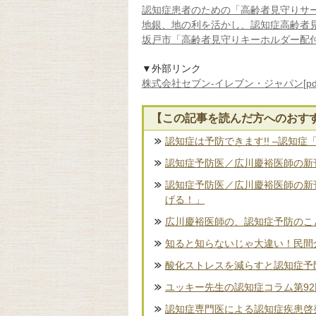
認知症患者のための「高齢者見守りサ
地銀、地の利を活かし、認知症高齢者
坂戸市「高齢者見守りキーホルダー配
▼外部リンク
株式会社セブン‐イレブン・ジャパン[pdf
【この記事を読んだ方へのおす
認知症は予防できます!! –認知症
認知症予防医／広川慶裕医師の新刊
認知症予防医／広川慶裕医師の新
げる！」
広川慶裕医師の、認知症予防のこ
知ると知らないじゃ大違い！民間
酸化ストレスを減らすと認知症予
ユッキー先生の認知症コラム第9
認知症専門医による認知症疾患啓