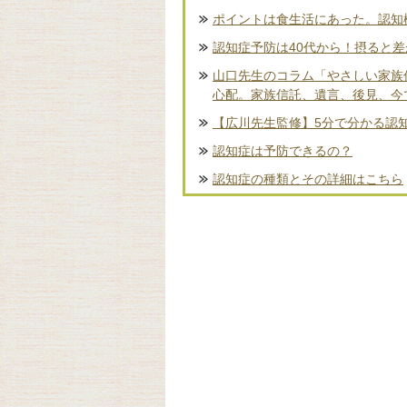
ポイントは食生活にあった。認知
認知症予防は40代から！摂ると
山口先生のコラム「やさしい家族
心配。家族信託、遺言、後見、今
【広川先生監修】5分で分かる認
認知症は予防できるの？
認知症の種類とその詳細はこちら