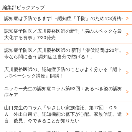
編集部ピックアップ
認知症は予防できます!! –認知症「予防」のための3資格-
認知症予防医／広川慶裕医師の新刊「脳のスペックを最
大化する食事」7/20発売
認知症予防医／広川慶裕医師の 新刊「潜伏期間は20年。
今なら間に合う 認知症は自分で防げる！」
広川慶裕医師の、認知症予防のことがよく分かる『認ト
レ®️ベーシック講座』開講！
ユッキー先生の認知症コラム第92回：あるべき姿の認知
症ケア
山口先生のコラム「やさしい家族信託」第17回：Ｑ＆
Ａ 外出自粛で、認知機能の低下が心配。家族信託、遺
言、後見、今できることが知りたい