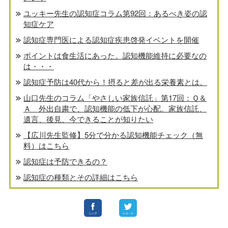
ユッキー先生の認知症コラム第92回：あるべき姿の認
知症ケア
認知症専門医による認知症疾患啓発イベントを開催
ポイントは食生活にあった。認知機能維持に必要なの
は・・・
認知症予防は40代から！摂ると差が出る栄養素とは。
山口先生のコラム「やさしい家族信託」第17回：Ｑ＆
Ａ 外出自粛で、認知機能の低下が心配。家族信託、
遺言、後見、今できることが知りたい
【広川先生監修】5分で分かる認知機能チェック（無
料）はこちら
認知症は予防できるの？
認知症の種類とその詳細はこちら