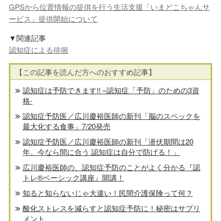
GPSから位置情報の提供を行う生活支援「いまどこちゃんサ
ービス」提供開始について
▼関連記事
認知症による徘徊
【この記事を読んだ方へのおすすめ記事】
認知症は予防できます!! –認知症「予防」のための3資
格-
認知症予防医／広川慶裕医師の新刊「脳のスペックを
最大化する食事」7/20発売
認知症予防医／広川慶裕医師の新刊「潜伏期間は20
年。今なら間に合う 認知症は自分で防げる！」
広川慶裕医師の、認知症予防のことがよく分かる『認
トレ®️ベーシック講座』開講！
知ると知らないじゃ大違い！民間介護保険って何？
酸化ストレスを減らすと認知症予防に！秘密はサプリ
メント