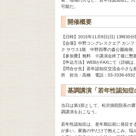
者、地域の人など、若年性認知症につ
可能だ。
開催概要
【日時】2015年11月8日(日) 13時30
【会場】中野コングレスクエア カンファレ
ク サウス1階 中野四季の森公園南側
【参加費】無料 ※講演会終了後に懇
【申込方法】WEBかFAXにて（詳細
【問合せ先】若年認知症交流会小さな旅人
所 担当：高橋 電話：03-3338-693
基調講演「若年性認知症
当日は第1部として、松沢病院院長の
調講演をおこなう。
若年性認知症は、老年期以前に発症す
が多い。家族の中だけで抱えこみ、悩