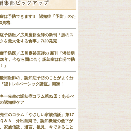
症は予防できます!! –認知症「予防」のた
3資格-
症予防医／広川慶裕医師の新刊「脳のス
クを最大化する食事」7/20発売
症予防医／広川慶裕医師の 新刊「潜伏期
20年。今なら間に合う 認知症は自分で防
！」
慶裕医師の、認知症予防のことがよく分
『認トレ®️ベーシック講座』開講！
キー先生の認知症コラム第92回：あるべ
の認知症ケア
先生のコラム「やさしい家族信託」第17
Ｑ＆Ａ 外出自粛で、認知機能の低下が
。家族信託、遺言、後見、今できること