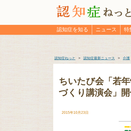
認知症を知る
ニュース
特
認知症ねっと
>
認知症最新ニュース
>
介護
ちいたび会「若年
づくり講演会」開
2015年10月23日