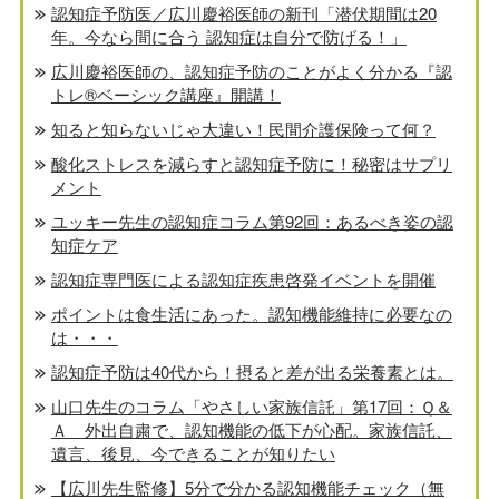
認知症予防医／広川慶裕医師の新刊「潜伏期間は20
年。今なら間に合う 認知症は自分で防げる！」
広川慶裕医師の、認知症予防のことがよく分かる『認
トレ®️ベーシック講座』開講！
知ると知らないじゃ大違い！民間介護保険って何？
酸化ストレスを減らすと認知症予防に！秘密はサプリ
メント
ユッキー先生の認知症コラム第92回：あるべき姿の認
知症ケア
認知症専門医による認知症疾患啓発イベントを開催
ポイントは食生活にあった。認知機能維持に必要なの
は・・・
認知症予防は40代から！摂ると差が出る栄養素とは。
山口先生のコラム「やさしい家族信託」第17回：Ｑ＆
Ａ 外出自粛で、認知機能の低下が心配。家族信託、
遺言、後見、今できることが知りたい
【広川先生監修】5分で分かる認知機能チェック（無