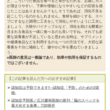
ど。こういった食品を食べると胃がもたれる、お腹にガス
が溜まりやすい、下痢や便秘になりやすいなどの症状を感
じたことはありませんか？もしそうであれば、消化不良を
起こしているのかもしれません。食材を細かくする、スー
プにするなど調理に工夫をして消化しやすいように工夫し
ましょう。大根やパイナップルなど、消化を助ける酵素が
含まれる食品を一緒に食べるのも良いですね。それでも必
要な栄養素が不足していると思われる時は、サプリメント
や健康食品などを利用するのも一つの方法です。大切な栄
養素を十分に補給して、健やかに年を重ねていきましょ
う。
※医師の意見は一般論であり、効果や効用を保証するもの
ではございません。
【この記事を読んだ方へのおすすめ記事】
認知症は予防できます!! –認知症「予防」のための3資
格-
認知症予防医／広川慶裕医師の新刊「脳のスペックを
最大化する食事」7/20発売