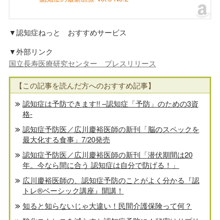
▼認知症ねっと おすすめサービス
▼外部リンク
国立長寿医療研究センター プレスリリース
【この記事を読んだ方へのおすすめ記事】
認知症は予防できます!! –認知症「予防」のための3資
格-
認知症予防医／広川慶裕医師の新刊「脳のスペックを
最大化する食事」7/20発売
認知症予防医／広川慶裕医師の新刊「潜伏期間は20
年。今なら間に合う 認知症は自分で防げる！」
広川慶裕医師の、認知症予防のことがよく分かる『認
トレ®️ベーシック講座』開講！
知ると知らないじゃ大違い！民間介護保険って何？