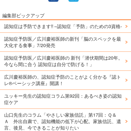
編集部ピックアップ
認知症は予防できます!! –認知症「予防」のための3資格-
認知症予防医／広川慶裕医師の新刊「脳のスペックを最
大化する食事」7/20発売
認知症予防医／広川慶裕医師の 新刊「潜伏期間は20年。
今なら間に合う 認知症は自分で防げる！」
広川慶裕医師の、認知症予防のことがよく分かる『認ト
レ®️ベーシック講座』開講！
ユッキー先生の認知症コラム第92回：あるべき姿の認知
症ケア
山口先生のコラム「やさしい家族信託」第17回：Ｑ＆
Ａ 外出自粛で、認知機能の低下が心配。家族信託、遺
言、後見、今できることが知りたい