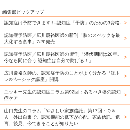
編集部ピックアップ
認知症は予防できます!! –認知症「予防」のための3資格-
認知症予防医／広川慶裕医師の新刊「脳のスペックを最
大化する食事」7/20発売
認知症予防医／広川慶裕医師の 新刊「潜伏期間は20年。
今なら間に合う 認知症は自分で防げる！」
広川慶裕医師の、認知症予防のことがよく分かる『認ト
レ®️ベーシック講座』開講！
ユッキー先生の認知症コラム第92回：あるべき姿の認知
症ケア
山口先生のコラム「やさしい家族信託」第17回：Ｑ＆
Ａ 外出自粛で、認知機能の低下が心配。家族信託、遺
言、後見、今できることが知りたい