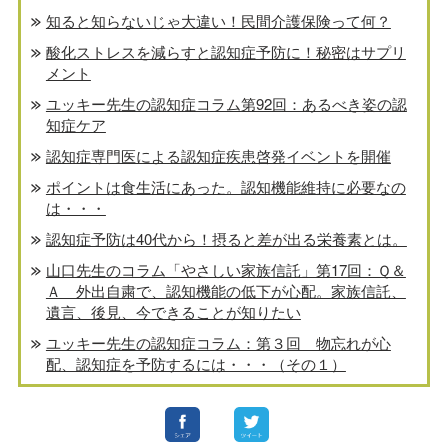
知ると知らないじゃ大違い！民間介護保険って何？
酸化ストレスを減らすと認知症予防に！秘密はサプリ
メント
ユッキー先生の認知症コラム第92回：あるべき姿の認
知症ケア
認知症専門医による認知症疾患啓発イベントを開催
ポイントは食生活にあった。認知機能維持に必要なの
は・・・
認知症予防は40代から！摂ると差が出る栄養素とは。
山口先生のコラム「やさしい家族信託」第17回：Ｑ＆
Ａ 外出自粛で、認知機能の低下が心配。家族信託、
遺言、後見、今できることが知りたい
ユッキー先生の認知症コラム：第３回 物忘れが心
配、認知症を予防するには・・・（その１）