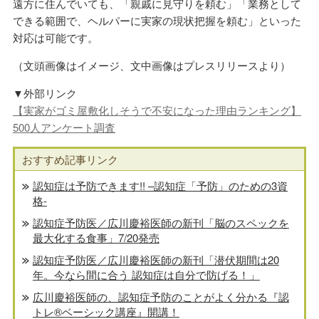
遠方に住んでいても、「親戚に見守りを頼む」「業務として
できる範囲で、ヘルパーに実家の現状把握を頼む」といった
対応は可能です。
（文頭画像はイメージ、文中画像はプレスリリースより）
▼外部リンク
【実家がゴミ屋敷化しそうで不安になった理由ランキング】
500人アンケート調査
おすすめ記事リンク
認知症は予防できます!! –認知症「予防」のための3資
格-
認知症予防医／広川慶裕医師の新刊「脳のスペックを
最大化する食事」7/20発売
認知症予防医／広川慶裕医師の新刊「潜伏期間は20
年。今なら間に合う 認知症は自分で防げる！」
広川慶裕医師の、認知症予防のことがよく分かる『認
トレ®️ベーシック講座』開講！