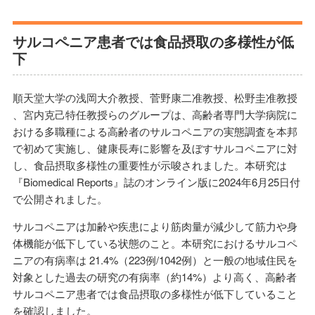
サルコペニア患者では食品摂取の多様性が低
下
順天堂大学の浅岡大介教授、菅野康二准教授、松野圭准教授
、宮内克己特任教授らのグループは、高齢者専門大学病院に
おける多職種による高齢者のサルコペニアの実態調査を本邦
で初めて実施し、健康長寿に影響を及ぼすサルコペニアに対
し、食品摂取多様性の重要性が示唆されました。本研究は
『Biomedical Reports』誌のオンライン版に2024年6月25日付
で公開されました。
サルコペニアは加齢や疾患により筋肉量が減少して筋力や身
体機能が低下している状態のこと。本研究におけるサルコペ
ニアの有病率は 21.4%（223例/1042例）と一般の地域住民を
対象とした過去の研究の有病率（約14%）より高く、高齢者
サルコペニア患者では食品摂取の多様性が低下していること
を確認しました。