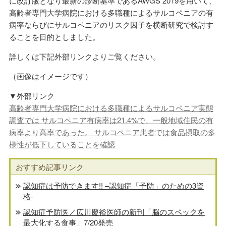
に改訂版となり最新の診断基準であるAWGS 2019を用いて、
高齢者専門大学病院における多職種によるサルコペニアの有
病率ならびにサルコペニアのリスク因子を横断研究で検討す
ることを目的としました。
詳しくは下記外部リンクよりご覧ください。
（画像はイメージです）
▼外部リンク
高齢者専門大学病院における多職種によるサルコペニア実態
調査では サルコペニア有病率は21.4%で、一般地域住民の有
病率より高率であった。 サルコペニア患者では食品摂取の多
様性が低下していることを確認
おすすめ記事リンク
認知症は予防できます!! –認知症「予防」のための3資
格-
認知症予防医／広川慶裕医師の新刊「脳のスペックを
最大化する食事」7/20発売