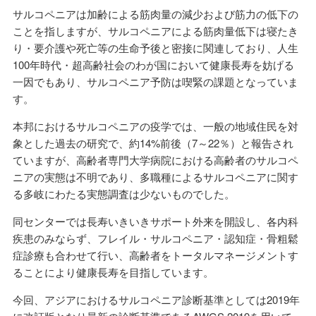
サルコペニアは加齢による筋肉量の減少および筋力の低下の
ことを指しますが、サルコペニアによる筋肉量低下は寝たき
り・要介護や死亡等の生命予後と密接に関連しており、人生
100年時代・超高齢社会のわが国において健康長寿を妨げる
一因でもあり、サルコペニア予防は喫緊の課題となっていま
す。
本邦におけるサルコペニアの疫学では、一般の地域住民を対
象とした過去の研究で、約14%前後（7～22％）と報告され
ていますが、高齢者専門大学病院における高齢者のサルコペ
ニアの実態は不明であり、多職種によるサルコペニアに関す
る多岐にわたる実態調査は少ないものでした。
同センターでは長寿いきいきサポート外来を開設し、各内科
疾患のみならず、フレイル・サルコペニア・認知症・骨粗鬆
症診療も合わせて行い、高齢者をトータルマネージメントす
ることにより健康長寿を目指しています。
今回、アジアにおけるサルコペニア診断基準としては2019年