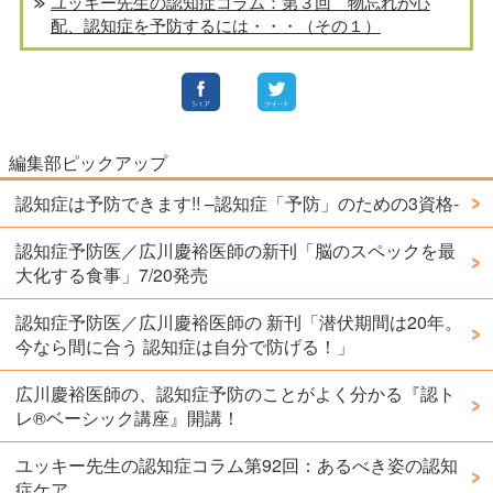
ユッキー先生の認知症コラム：第３回 物忘れが心
配、認知症を予防するには・・・（その１）
編集部ピックアップ
認知症は予防できます!! –認知症「予防」のための3資格-
認知症予防医／広川慶裕医師の新刊「脳のスペックを最
大化する食事」7/20発売
認知症予防医／広川慶裕医師の 新刊「潜伏期間は20年。
今なら間に合う 認知症は自分で防げる！」
広川慶裕医師の、認知症予防のことがよく分かる『認ト
レ®️ベーシック講座』開講！
ユッキー先生の認知症コラム第92回：あるべき姿の認知
症ケア