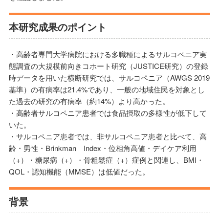
本研究成果のポイント
・高齢者専門大学病院における多職種によるサルコペニア実
態調査の大規模前向きコホート研究（JUSTICE研究）の登録
時データを用いた横断研究では、サルコペニア（AWGS 2019
基準）の有病率は21.4%であり、一般の地域住民を対象とし
た過去の研究の有病率（約14%）より高かった。
・高齢者サルコペニア患者では食品摂取の多様性が低下して
いた。
・サルコペニア患者では、非サルコペニア患者と比べて、高
齢・男性・Brinkman Index・位相角高値・デイケア利用
（+）・糖尿病（+）・骨粗鬆症（+）症例と関連し、BMI・
QOL・認知機能（MMSE）は低値だった。
背景