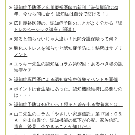
認知症予防医／広川慶裕医師の新刊「潜伏期間は20
年。今なら間に合う 認知症は自分で防げる！」
広川慶裕医師の、認知症予防のことがよく分かる『認
トレ®️ベーシック講座』開講！
知ると知らないじゃ大違い！民間介護保険って何？
酸化ストレスを減らすと認知症予防に！秘密はサプリ
メント
ユッキー先生の認知症コラム第92回：あるべき姿の認
知症ケア
認知症専門医による認知症疾患啓発イベントを開催
ポイントは食生活にあった。認知機能維持に必要なの
は・・・
認知症予防は40代から！摂ると差が出る栄養素とは。
山口先生のコラム「やさしい家族信託」第17回：Ｑ＆
Ａ 外出自粛で、認知機能の低下が心配。家族信託、
遺言、後見、今できることが知りたい