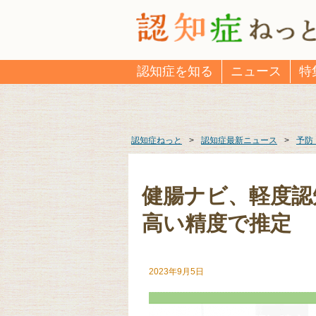
認知症を知る
ニュース
特
認知症ねっと
>
認知症最新ニュース
>
予防
健腸ナビ、軽度認
高い精度で推定
2023年9月5日