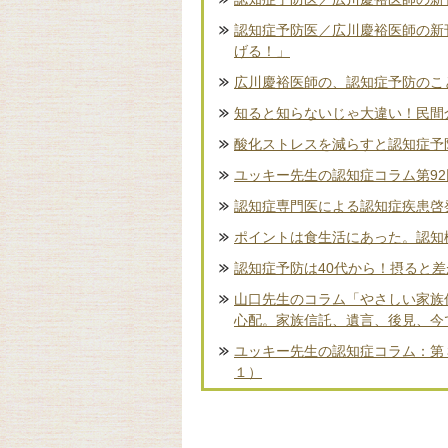
認知症予防医／広川慶裕医師の新
げる！」
広川慶裕医師の、認知症予防のこ
知ると知らないじゃ大違い！民間
酸化ストレスを減らすと認知症予
ユッキー先生の認知症コラム第9
認知症専門医による認知症疾患啓
ポイントは食生活にあった。認知
認知症予防は40代から！摂ると
山口先生のコラム「やさしい家族
心配。家族信託、遺言、後見、今
ユッキー先生の認知症コラム：第
１）