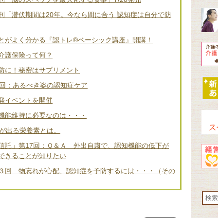
刊「潜伏期間は20年。今なら間に合う 認知症は自分で防
とがよく分かる『認トレ®️ベーシック講座』開講！
介護保険って何？
防に！秘密はサプリメント
2回：あるべき姿の認知症ケア
発イベントを開催
機能維持に必要なのは・・・
差が出る栄養素とは。
信託」第17回：Ｑ＆Ａ 外出自粛で、認知機能の低下が
できることが知りたい
３回 物忘れが心配、認知症を予防するには・・・（その