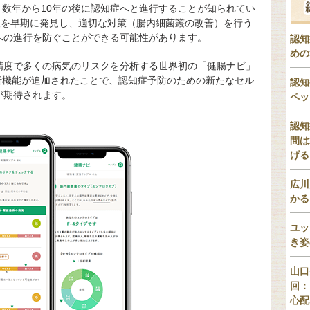
、数年から10年の後に認知症へと進行することが知られてい
い人を早期に発見し、適切な対策（腸内細菌叢の改善）を行う
への進行を防ぐことができる可能性があります。
認知
めの
精度で多くの病気のリスクを分析する世界初の「健腸ナビ」
析機能が追加されたことで、認知症予防のための新たなセル
認知
が期待されます。
ペッ
認知
間は
げる
広川
かる
ユッ
き姿
山口
回：
心配