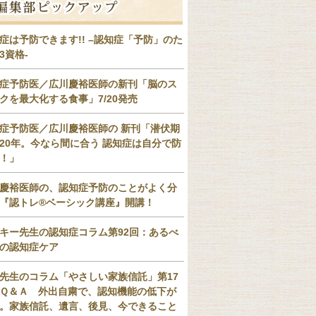
症は予防できます!! –認知症「予防」のた
3資格-
症予防医／広川慶裕医師の新刊「脳のス
クを最大化する食事」7/20発売
症予防医／広川慶裕医師の 新刊「潜伏期
20年。今なら間に合う 認知症は自分で防
！」
慶裕医師の、認知症予防のことがよく分
『認トレ®️ベーシック講座』開講！
キー先生の認知症コラム第92回：あるべ
の認知症ケア
先生のコラム「やさしい家族信託」第17
Ｑ＆Ａ 外出自粛で、認知機能の低下が
。家族信託、遺言、後見、今できること