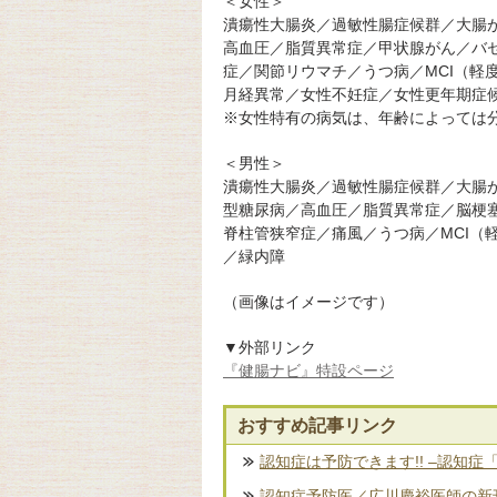
＜女性＞
潰瘍性大腸炎／過敏性腸症候群／大腸
高血圧／脂質異常症／甲状腺がん／バ
症／関節リウマチ／うつ病／MCI（軽
月経異常／女性不妊症／女性更年期症
※女性特有の病気は、年齢によっては
＜男性＞
潰瘍性大腸炎／過敏性腸症候群／大腸
型糖尿病／高血圧／脂質異常症／脳梗
脊柱管狭窄症／痛風／うつ病／MCI（
／緑内障
（画像はイメージです）
▼外部リンク
『健腸ナビ』特設ページ
おすすめ記事リンク
認知症は予防できます!! –認知症
認知症予防医／広川慶裕医師の新刊