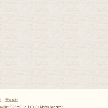
記
運営会社
pyright(C) SMS Co.,LTD. All Rights Reserved.