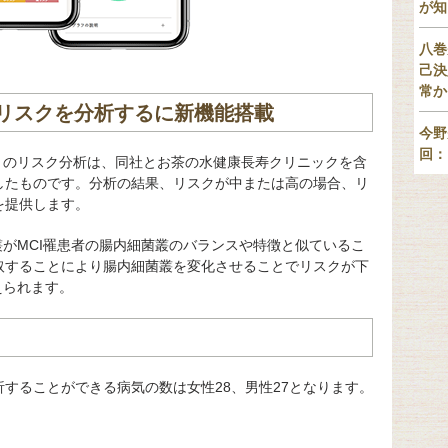
が知
八巻
己決
常か
リスクを分析するに新機能搭載
今野
回：
）のリスク分析は、同社とお茶の水健康長寿クリニックを含
したものです。分析の結果、リスクが中または高の場合、リ
を提供します。
叢がMCI罹患者の腸内細菌叢のバランスや特徴と似ているこ
取することにより腸内細菌叢を変化させることでリスクが下
えられます。
することができる病気の数は女性28、男性27となります。