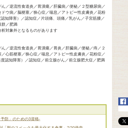
がん／逆流性食道炎／胃潰瘍／肝臓病／便秘／２型糖尿病／
セドウ病／脳梗塞／狭心症／喘息／アトピー性皮膚炎／花粉
度認知障害）／認知症／片頭痛、頭痛／乳がん／子宮筋腫／
候群／肥満
分析対象外となるものがあります
がん／逆流性食道炎／胃潰瘍／胃炎／肝臓病／便秘／痔／２
塞／心筋梗塞／狭心症／喘息／アトピー性皮膚炎／花粉症／
軽度認知障害）／認知症／前立腺がん／前立腺肥大症／肥満
「予防」のための3資格-
「脳のスペックを最大化する食事」7/20発売