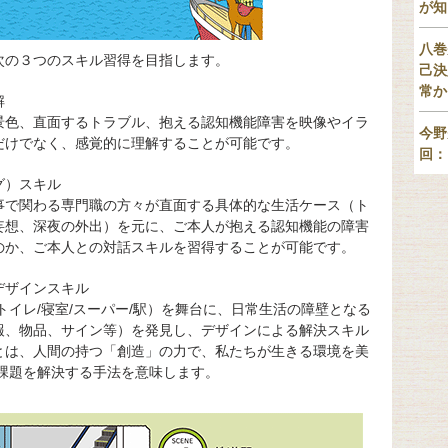
が知
八巻
次の３つのスキル習得を目指します。
己決
常か
解
景色、直面するトラブル、抱える認知機能障害を映像やイラ
今野
だけでなく、感覚的に理解することが可能です。
回：
グ）スキル
事で関わる専門職の方々が直面する具体的な生活ケース（ト
妄想、深夜の外出）を元に、ご本人が抱える認知機能の障害
のか、ご本人との対話スキルを習得することが可能です。
デザインスキル
トイレ/寝室/スーパー/駅）を舞台に、日常生活の障壁となる
報、物品、サイン等）を発見し、デザインによる解決スキル
とは、人間の持つ「創造」の力で、私たちが生きる環境を美
課題を解決する手法を意味します。