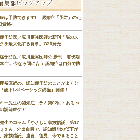
症は予防できます!! –認知症「予防」のた
3資格-
症予防医／広川慶裕医師の新刊「脳のス
クを最大化する食事」7/20発売
症予防医／広川慶裕医師の 新刊「潜伏期
20年。今なら間に合う 認知症は自分で防
！」
慶裕医師の、認知症予防のことがよく分
『認トレ®️ベーシック講座』開講！
キー先生の認知症コラム第92回：あるべ
の認知症ケア
先生のコラム「やさしい家族信託」第17
Ｑ＆Ａ 外出自粛で、認知機能の低下が
。家族信託、遺言、後見、今できること