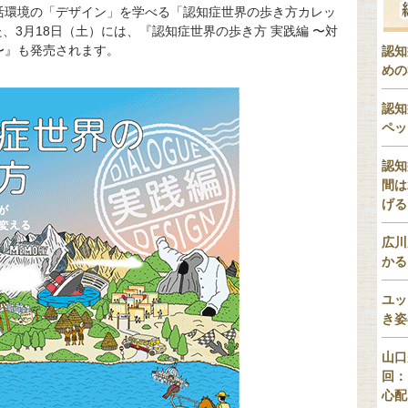
活環境の「デザイン」を学べる「認知症世界の歩き方カレッ
た、3月18日（土）には、『認知症世界の歩き方 実践編 〜対
〜』も発売されます。
認知
めの
認知
ペッ
認知
間は
げる
広川
かる
ユッ
き姿
山口
回：
心配