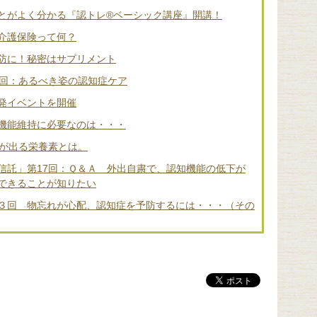
とがよく分かる『認トレ®️ベーシック講座』開講！
介護保険って何？
防に！秘密はサプリメント
2回：あるべき姿の認知症ケア
発イベントを開催
機能維持に必要なのは・・・
差が出る栄養素とは。
信託」第17回：Ｑ＆Ａ 外出自粛で、認知機能の低下が
できることが知りたい
３回 物忘れが心配、認知症を予防するには・・・（その