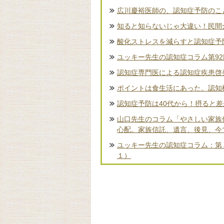
広川慶裕医師の、認知症予防のこ
知ると知らないじゃ大違い！民間
酸化ストレスを減らすと認知症予
ユッキー先生の認知症コラム第9
認知症専門医による認知症疾患啓
ポイントは食生活にあった。認知
認知症予防は40代から！摂ると
山口先生のコラム「やさしい家族
心配。家族信託、遺言、後見、今
ユッキー先生の認知症コラム：第
１）