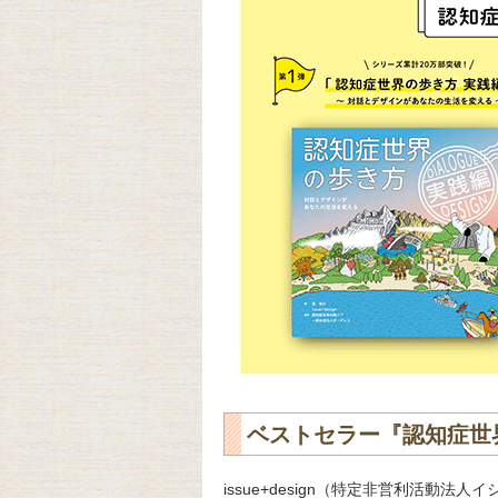
ベストセラー『認知症世
issue+design（特定非営利活動