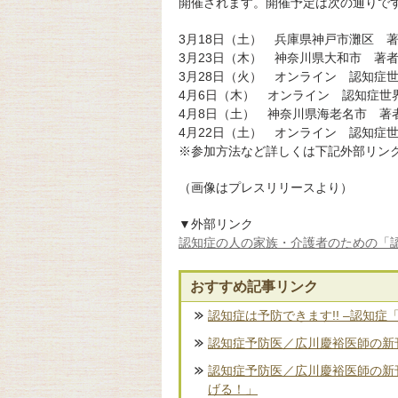
開催されます。開催予定は次の通りで
3月18日（土） 兵庫県神戸市灘区 
3月23日（木） 神奈川県大和市 著
3月28日（火） オンライン 認知症世
4月6日（木） オンライン 認知症世
4月8日（土） 神奈川県海老名市 著
4月22日（土） オンライン 認知症
※参加方法など詳しくは下記外部リンク
（画像はプレスリリースより）
▼外部リンク
認知症の人の家族・介護者のための「
おすすめ記事リンク
認知症は予防できます!! –認知症
認知症予防医／広川慶裕医師の新刊
認知症予防医／広川慶裕医師の新
げる！」