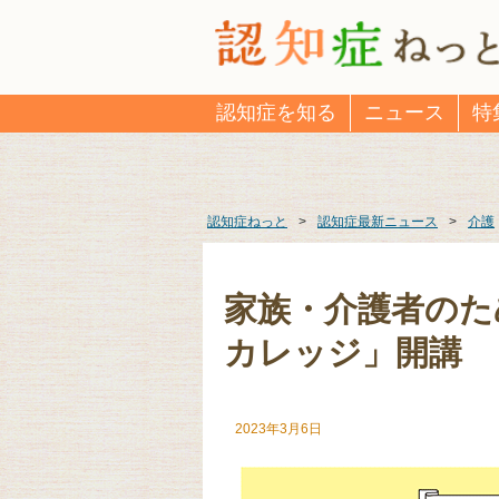
認知症を知る
ニュース
特
認知症ねっと
>
認知症最新ニュース
>
介護
家族・介護者のた
カレッジ」開講
2023年3月6日