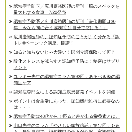
認知症予防医／広川慶裕医師の新刊「脳のスペックを
最大化する食事」7/20発売
認知症予防医／広川慶裕医師の新刊「潜伏期間は20
年。今なら間に合う 認知症は自分で防げる！」
広川慶裕医師の、認知症予防のことがよく分かる『認
トレ®️ベーシック講座』開講！
知ると知らないじゃ大違い！民間介護保険って何？
酸化ストレスを減らすと認知症予防に！秘密はサプリ
メント
ユッキー先生の認知症コラム第92回：あるべき姿の認
知症ケア
認知症専門医による認知症疾患啓発イベントを開催
ポイントは食生活にあった。認知機能維持に必要なの
は・・・
認知症予防は40代から！摂ると差が出る栄養素とは。
山口先生のコラム「やさしい家族信託」第17回：Ｑ＆
Ａ 外出自粛で、認知機能の低下が心配。家族信託、