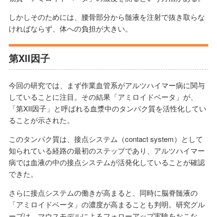
しかしそのためには、腰骨部分から髄液を注射で抜き取らな
ければならず、体への負担が大きい。
第XII因子
今回の研究では、まず作業血管系がアルツハイマー病に関与
していることに注目。その結果「アミロイドベータ」が、
「第XII因子」と呼ばれる血漿中のタンパク質を活性化してい
ることが示された。
このタンパク質は、接点システム（contact system）として
知られている経路の最初のステップであり、アルツハイマー
病では血液の中の接点システムが活発化していることが確認
できた。
さらに接点システムの働きが高まると、同時に脳脊髄液の
「アミロイドベータ」の濃度が高まることも判明。研究グル
ープは、マウスモデルによるフォローアップ実験をおこな