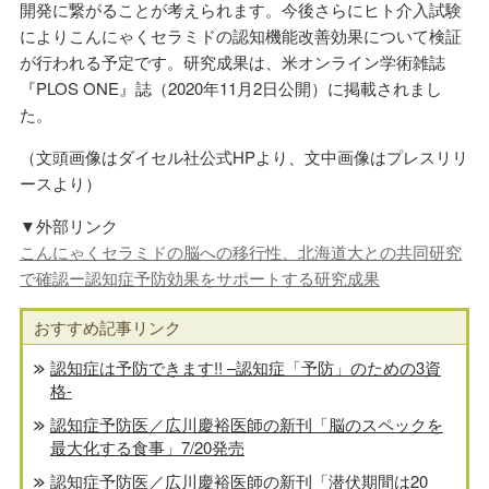
開発に繋がることが考えられます。今後さらにヒト介入試験
によりこんにゃくセラミドの認知機能改善効果について検証
が行われる予定です。研究成果は、米オンライン学術雑誌
『PLOS ONE』誌（2020年11月2日公開）に掲載されまし
た。
（文頭画像はダイセル社公式HPより、文中画像はプレスリリ
ースより）
▼外部リンク
こんにゃくセラミドの脳への移行性、北海道大との共同研究
で確認ー認知症予防効果をサポートする研究成果
おすすめ記事リンク
認知症は予防できます!! –認知症「予防」のための3資
格-
認知症予防医／広川慶裕医師の新刊「脳のスペックを
最大化する食事」7/20発売
認知症予防医／広川慶裕医師の新刊「潜伏期間は20