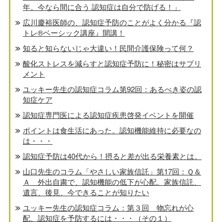
年。今なら間に合う 認知症は自分で防げる！」
広川慶裕医師の、認知症予防のことがよく分かる『認
トレ®️ベーシック講座』開講！
知ると知らないじゃ大違い！民間介護保険って何？
酸化ストレスを減らすと認知症予防に！秘密はサプリ
メント
ユッキー先生の認知症コラム第92回：あるべき姿の認
知症ケア
認知症専門医による認知症疾患啓発イベントを開催
ポイントは食生活にあった。認知機能維持に必要なの
は・・・
認知症予防は40代から！摂ると差が出る栄養素とは。
山口先生のコラム「やさしい家族信託」第17回：Ｑ＆
Ａ 外出自粛で、認知機能の低下が心配。家族信託、
遺言、後見、今できることが知りたい
ユッキー先生の認知症コラム：第３回 物忘れが心
配、認知症を予防するには・・・（その１）